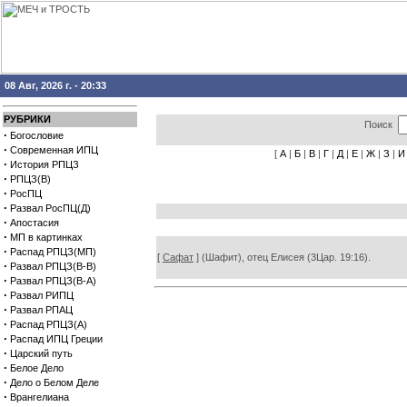
08 Авг, 2026 г. - 20:33
РУБРИКИ
Поиск
·
Богословие
·
Современная ИПЦ
[
А
|
Б
|
В
|
Г
|
Д
|
Е
|
Ж
|
З
|
И
·
История РПЦЗ
·
РПЦЗ(В)
·
РосПЦ
·
Развал РосПЦ(Д)
·
Апостасия
·
МП в картинках
·
Распад РПЦЗ(МП)
[
Сафат
] (Шафит), отец Елисея (3Цар. 19:16).
·
Развал РПЦЗ(В-В)
·
Развал РПЦЗ(В-А)
·
Развал РИПЦ
·
Развал РПАЦ
·
Распад РПЦЗ(А)
·
Распад ИПЦ Греции
·
Царский путь
·
Белое Дело
·
Дело о Белом Деле
·
Врангелиана