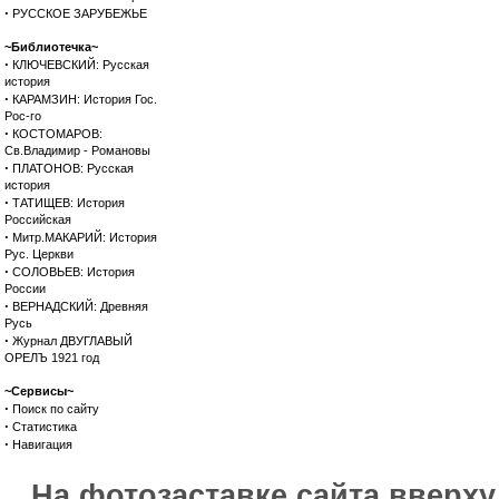
·
РУССКОЕ ЗАРУБЕЖЬЕ
~Библиотечка~
·
КЛЮЧЕВСКИЙ: Русская
история
·
КАРАМЗИН: История Гос.
Рос-го
·
КОСТОМАРОВ:
Св.Владимир - Романовы
·
ПЛАТОНОВ: Русская
история
·
ТАТИЩЕВ: История
Российская
·
Митр.МАКАРИЙ: История
Рус. Церкви
·
СОЛОВЬЕВ: История
России
·
ВЕРНАДСКИЙ: Древняя
Русь
·
Журнал ДВУГЛАВЫЙ
ОРЕЛЪ 1921 год
~Сервисы~
·
Поиск по сайту
·
Статистика
·
Навигация
На фотозаставке сайта вверх