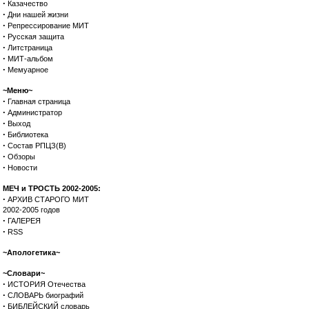
·
Казачество
·
Дни нашей жизни
·
Репрессирование МИТ
·
Русская защита
·
Литстраница
·
МИТ-альбом
·
Мемуарное
~Меню~
·
Главная страница
·
Администратор
·
Выход
·
Библиотека
·
Состав РПЦЗ(В)
·
Обзоры
·
Новости
МЕЧ и ТРОСТЬ 2002-2005:
·
АРХИВ СТАРОГО МИТ
2002-2005 годов
·
ГАЛЕРЕЯ
·
RSS
~Апологетика~
~Словари~
·
ИСТОРИЯ Отечества
·
СЛОВАРЬ биографий
·
БИБЛЕЙСКИЙ словарь