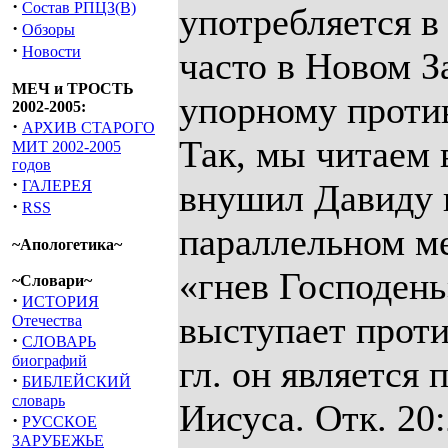
·
Состав РПЦЗ(В)
употребляется в
·
Обзоры
·
Новости
часто в Новом З
МЕЧ и ТРОСТЬ
упорному против
2002-2005:
·
АРХИВ СТАРОГО
Так, мы читаем в
МИТ 2002-2005
годов
·
ГАЛЕРЕЯ
внушил Давиду и
·
RSS
параллельном ме
~Апологетика~
«гнев Господень»
~Словари~
·
ИСТОРИЯ
выступает проти
Отечества
·
СЛОВАРЬ
биографий
гл. он является
·
БИБЛЕЙСКИЙ
словарь
Иисуса. Отк. 20
·
РУССКОЕ
ЗАРУБЕЖЬЕ