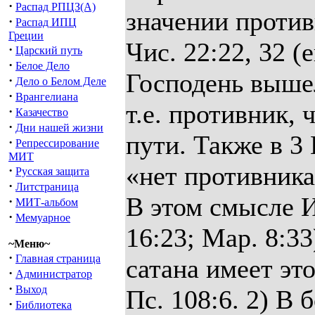
·
Распад РПЦЗ(А)
значении против
·
Распад ИПЦ
Греции
Чис. 22:22, 32 (
·
Царский путь
·
Белое Дело
Господень вышел
·
Дело о Белом Деле
·
Врангелиана
т.е. противник, 
·
Казачество
·
Дни нашей жизни
пути. Также в 3 
·
Репрессирование
МИТ
«нет противника
·
Русская защита
·
Литстраница
В этом смысле И
·
МИТ-альбом
·
Мемуарное
16:23; Map. 8:33
~Меню~
·
Главная страница
сатана имеет эт
·
Администратор
·
Выход
Пс. 108:6. 2) В 
·
Библиотека