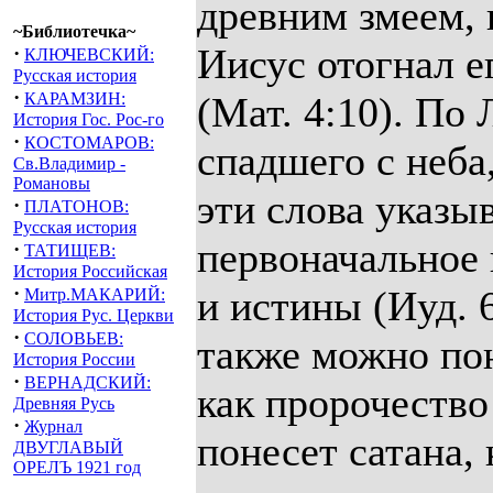
древним змеем, 
~Библиотечка~
Иисус отогнал е
·
КЛЮЧЕВСКИЙ:
Русская история
·
КАРАМЗИН:
(Мат. 4:10). По 
История Гос. Рос-го
·
КОСТОМАРОВ:
спадшего с неба
Св.Владимир -
Романовы
эти слова указы
·
ПЛАТОНОВ:
Русская история
первоначальное 
·
ТАТИЩЕВ:
История Российская
·
и истины (Иуд. 6
Митр.МАКАРИЙ:
История Рус. Церкви
·
СОЛОВЬЕВ:
также можно пон
История России
·
ВЕРНАДСКИЙ:
как пророчество
Древняя Русь
·
Журнал
понесет сатана,
ДВУГЛАВЫЙ
ОРЕЛЪ 1921 год