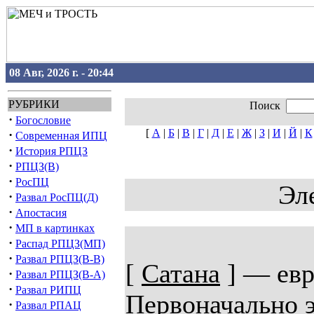
08 Авг, 2026 г. - 20:44
РУБРИКИ
Поиск
·
Богословие
[
А
|
Б
|
В
|
Г
|
Д
|
Е
|
Ж
|
З
|
И
|
Й
|
К
·
Современная ИПЦ
·
История РПЦЗ
·
РПЦЗ(В)
·
РосПЦ
Эл
·
Развал РосПЦ(Д)
·
Апостасия
·
МП в картинках
·
Распад РПЦЗ(МП)
·
Развал РПЦЗ(В-В)
[
Сатана
] — евр.
·
Развал РПЦЗ(В-А)
·
Развал РИПЦ
Первоначально э
·
Развал РПАЦ