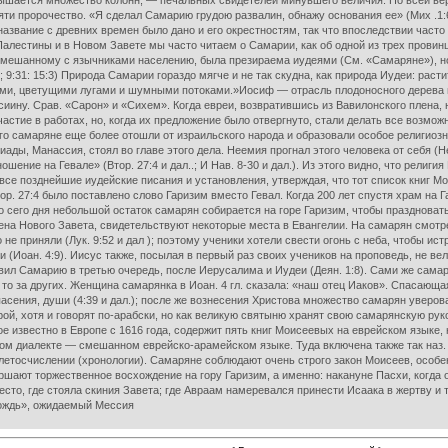
вышается множество колонн, — печальных свидетелей минувшего величия. По всей вер
ти пророчество. «Я сделал Самарию грудою развалин, обнажу основания ее» (Мих .1:6).
азвание с древних времен было дано и его окрестностям, так что впоследствии часто 
лестины и в Новом Завете мы часто читаем о Самарии, как об одной из трех провинц
аря смешанному с язычниками населению, была презираема иудеями (См. «Самаряне»), н
; 9:31: 15:3) Природа Самарии гораздо мягче и не так скудна, как природа Иудеи: рас
и, цветущими лугами и шумными потоками.»Иосиф — отрасль плодоносного дерева над
ину. Срав. «Сарон» и «Сихем». Когда евреи, возвратившись из Вавилонского плена, 
частие в работах, но, когда их предложение было отвергнуто, стали делать все возможн
о самаряне еще более отошли от израильского народа и образовали особое религиозн
ы, Манассия, стоял во главе этого дела. Неемия прогнал этого человека от себя (Не
ение на Гевале» (Втор. 27:4 и дал..; И Нав. 8-30 и дал.). Из этого видно, что рели
все позднейшие иудейские писания и установления, утверждая, что тот список книг Мо
тор. 27:4 было поставлено слово Гаризим вместо Гевал. Когда 200 лет спустя храм на Г
о сего дня небольшой остаток самарян собирается на горе Гаризим, чтобы празднова
 Нового Завета, свидетельствуют некоторые места в Евангелии. На самарян смотрели
е приняли (Лук. 9:52 и дал ); поэтому ученики хотели свести огонь с неба, чтобы и
 (Иоан. 4:9). Иисус также, посылая в первый раз своих учеников на проповедь, не веле
вил Самарию в третью очередь, после Иерусалима и Иудеи (Деян. 1:8). Сами же сам
, то за других. Женщина самарянка в Иоан. 4 гл. сказала: «наш отец Иаков». Спасаю
асения, души (4:39 и дал.); после же вознесения Христова множество самарян уверовал
й, хотя и говорят по-арабски, но как великую святыню хранят свою самарянскую рук
ое известно в Европе с 1616 года, содержит пять книг Моисеевых на еврейском языке
ком диалекте — смешанном еврейско-арамейском языке. Туда включена также так наз.
летосчислении (хронологии). Самаряне соблюдают очень строго закон Моисеев, особе
вершают торжественное восхождение на гору Гаризим, а именно: накануне Пасхи, когда
то, где стояла скиния Завета; где Авраам намеревался принести Исаака в жертву и т
«Вождь», ожидаемый Мессия