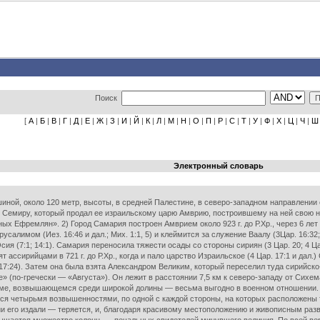
Поиск
[
А
|
Б
|
В
|
Г
|
Д
|
Е
|
Ж
|
З
|
И
|
Й
|
К
|
Л
|
М
|
Н
|
О
|
П
|
Р
|
С
|
Т
|
У
|
Ф
|
Х
|
Ц
|
Ч
|
Ш
Электронный словарь
ршиной, около 120 метр, высоты, в средней Палестине, в северо-западном направлении 
 Семиру, который продал ее израильскому царю Амврию, построившему на ней свою 
ных Ефремлян». 2) Город Самария построен Амврием около 923 г. до Р.Хр., через 6 ле
салимом (Иез. 16:46 и дал.; Мих. 1:1, 5) и клеймится за служение Ваалу (3Цар. 16:32; 
 и Осия (7:1; 14:1). Самария переносила тяжести осады со стороны сириян (3 Цар. 20; 4
т ассирийцами в 721 г. до Р.Хр., когда и пало царство Израильское (4 Цар. 17:1 и да
. 17:24). Затем она была взята Александром Великим, который переселил туда сирийск
те» (по-гречески — «Августа»). Он лежит в расстоянии 7,5 км к северо-западу от С
е, возвышающемся среди широкой долины — весьма выгодно в военном отношении. Есл
ся четырьмя возвышенностями, по одной с каждой стороны, на которых расположены т
ии его издали — теряется, и, благодаря красивому местоположению и живописным раз