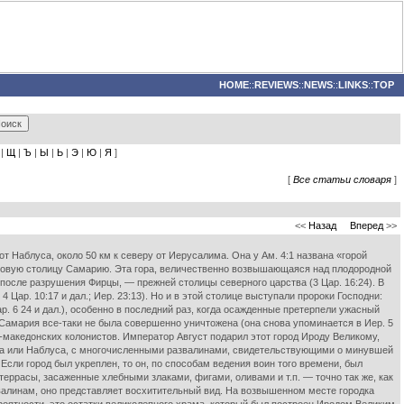
HOME
::
REVIEWS
::
NEWS
::
LINKS
::
TOP
|
Щ
|
Ъ
|
Ы
|
Ь
|
Э
|
Ю
|
Я
]
[
Все статьи словаря
]
<<
Назад
Вперед
>>
от Наблуса, около 50 км к северу от Иерусалима. Она у Ам. 4:1 названа «горой
новую столицу Самарию. Эта гора, величественно возвышающаяся над плодородной
т после разрушения Фирцы, — прежней столицы северного царства (3 Цар. 16:24). В
4 Цар. 10:17 и дал.; Иер. 23:13). Но и в этой столице выступали пророки Господни:
 Цар. 6 24 и дал.), особенно в последний раз, когда осажденные претерпели ужасный
л.) Самария все-таки не была совершенно уничтожена (она снова упоминается в Иер. 5
о-македонских колонистов. Император Август подарил этот город Ироду Великому,
ихема или Наблуса, с многочисленными развалинами, свидетельствующими о минувшей
и город был укреплен, то он, по способам ведения воин того времени, был
еррасы, засаженные хлебными злаками, фигами, оливами и т.п. — точно так же, как
валинам, оно представляет восхитительный вид. На возвышенном месте городка