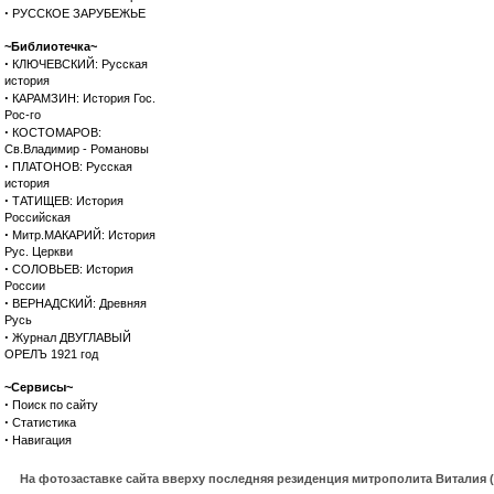
·
РУССКОЕ ЗАРУБЕЖЬЕ
~Библиотечка~
·
КЛЮЧЕВСКИЙ: Русская
история
·
КАРАМЗИН: История Гос.
Рос-го
·
КОСТОМАРОВ:
Св.Владимир - Романовы
·
ПЛАТОНОВ: Русская
история
·
ТАТИЩЕВ: История
Российская
·
Митр.МАКАРИЙ: История
Рус. Церкви
·
СОЛОВЬЕВ: История
России
·
ВЕРНАДСКИЙ: Древняя
Русь
·
Журнал ДВУГЛАВЫЙ
ОРЕЛЪ 1921 год
~Сервисы~
·
Поиск по сайту
·
Статистика
·
Навигация
На фотозаставке сайта вверху последняя резиденция митрополита Виталия 