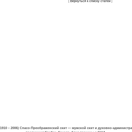
[
Вернуться к списку статей
]
(1910 – 2006) Спасо-Преображенский скит — мужской скит и духовно-админист