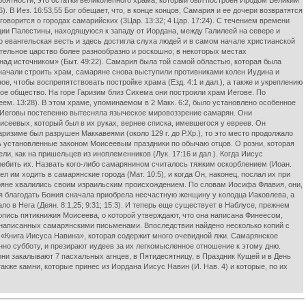
оятности, это остатки великолепного храма, который был построен Иродом Великим
 В Иез. 16:53,55 Бог обещает, что, в конце концов, Самария и ее дочери возвратятся
говорится о городах самарийских (3Цар. 13:32; 4 Цар. 17:24). С течением времени
ии Палестины, находящуюся к западу от Иордана, между Галилеей на севере и
о евангельская весть и здесь достигла слуха людей и в самом начале христианской
тительное царство более разнообразно и роскошно; в некоторых местах
 источником» (Быт. 49:22). Самария была той самой областью, которая была
начали строить храм, самаряне снова выступили противниками колен Иудина и
ое, чтобы воспрепятствовать постройке храма (Езд. 4:1 и дал.), а также и укреплению
ое общество. На горе Гаризим близ Сихема они построили храм Иегове. По
ем. 13:28). В этом храме, упоминаемом в 2 Макк. 6:2, было установлено особенное
гия Иеговы постепенно вытесняла языческое мировоззрение самарян. Они
исеевых, который был в их руках, вернее списка, имевшегося у евреев. Он
аризиме был разрушен Маккавеями (около 129 г. до Р.Хр.), то это место продолжало
ть установленные законом Моисеевым праздники по обычаю отцов. О розни, которая
, как на пришельцев из иноплеменников (Лук. 17:16 и дал.). Когда Иисус
стребить их. Назвать кого-либо самарянином считалось тяжким оскорблением (Иоан.
л им ходить в самарянские города (Мат. 10:5), и когда Он, наконец, послал их при
аряне хвалились своим израильским происхождением. По словам Иосифа Флавия, они,
щая благодать Божия сначала приобрела несчастную женщину у колодца Иаковлева, а
о в Нега (Деян. 8:1,25; 9:31; 15:3). И теперь еще существует в Наблусе, прежнем
опись пятикнижия Моисеева, о которой утверждают, что она написана Финеесом,
, написанных самарянскими письменами. Впоследствии найдено несколько копий с
 «Книга Иисуса Навина», которая содержит много очевидной лжи. Самарянское
нно субботу, и презирают иудеев за их легкомысленное отношение к этому дню.
 они закалывают 7 пасхальных агнцев, в Пятидесятницу, в Праздник Кущей и в День
акже камни, которые принес из Иордана Иисус Навин (И. Нав. 4) и которые, по их