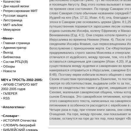
расположено открытое гумно. Тут же поблизости воз
·
Казачество
и посвящен Августу. Вид этого холма вызывает в памя
·
Дни нашей жизни
«в прежнее свое состояние». По городу Самарии это н
·
Репрессирование МИТ
слово Самария стало обычным названием середней Па
·
Русская защита
Иудеей на юге (Лук. 17:11; Иоан. 4:4); о«а, благод
·
Литстраница
эпохи в Самарии уже основались церкви (Деян. 8:1,25
·
МИТ-альбом
путешественник поражается заросшими лесом холмам
·
Мемуарное
отдана сыновьям Иосифа, колену Ефремову и Манасси
Вениаминова (Езд. 4:1). Они сперва хотели принять у
~Меню~
Иерусалима во времена Неемии (Неем. 4). После этог
·
Главная страница
сведениям Иосифа Флавия, сын первосвященника Иоиад
·
Администратор
богослужение с приношением жертв. См «Жертвопринош
·
Выход
придерживались строго закона Моисеева и отвергали 
·
Библиотека
отличался от иудейского, между прочим, тем, что в В
·
оставаться священным для самарян (Иоан. 4.20). И д
Состав РПЦЗ(В)
·
существовала между иудеями и самарянами во времена
Обзоры
намеревался отправиться в Иерусалим, самаряне Его н
·
Новости
8:48). Поэтому евреи избегали всякого общения с ними
Своем отшествии проповедовать Евангелие, то поста
МЕЧ и ТРОСТЬ 2002-2005:
смотря по обстоятельствам, выдавали себя то за тех
·
АРХИВ СТАРОГО МИТ
через ее свидетельство также и другие, ожидавшие сп
2002-2005 годов
Сихеме, маленькая самарянская община, члены которо
·
ГАЛЕРЕЯ
сыном Елеазара. Это самарийское пятикнижие, котор
·
RSS
этого самарянского текста, написанных на самарянс
пятикнижие в особенности расходится с еврейским в 
~Апологетика~
Четыре раза в году, при чтении книги закона, они со
Очищения. На горе, между прочим, они показывают мес
~Словари~
словам, останутся на горе до тех пор, пока придет 
·
ИСТОРИЯ Отечества
·
СЛОВАРЬ биографий
·
БИБЛЕЙСКИЙ словарь