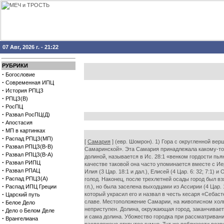
07 Авг, 2026 г. - 21:22
РУБРИКИ
·
Богословие
·
Современная ИПЦ
·
История РПЦЗ
·
РПЦЗ(В)
·
РосПЦ
·
Развал РосПЦ(Д)
·
Апостасия
·
МП в картинках
·
Распад РПЦЗ(МП)
[
Самария
] (евр. Шомрон). 1) Гора с округленной ве
·
Развал РПЦЗ(В-В)
Самаринской». Эта Самария принадлежала какому-то
·
Развал РПЦЗ(В-А)
долиной, называется в Ис. 28:1 «венком гордости пья
·
Развал РИПЦ
качестве таковой она часто упоминается вместе с Иеру
·
Развал РПАЦ
Илия (3 Цар. 18:1 и дал.), Елисей (4 Цар. 6: 32; 7:1)
·
Распад РПЦЗ(А)
голод. Наконец, после трехлетней осады город был взя
·
Распад ИПЦ Греции
гл.), но была заселена выходцами из Ассирии (4 Цар
·
который украсил его и назвал в честь кесаря «Себас
Царский путь
·
славе. Местоположение Самарии, на живописном холм
Белое Дело
неприступен. Долина, окружающая город, заканчивает
·
Дело о Белом Деле
и сама долина. Убожество городка при рассматриван
·
Врангелиана