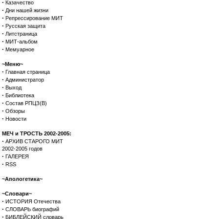
·
Казачество
·
Дни нашей жизни
·
Репрессирование МИТ
·
Русская защита
·
Литстраница
·
МИТ-альбом
·
Мемуарное
~Меню~
·
Главная страница
·
Администратор
·
Выход
·
Библиотека
·
Состав РПЦЗ(В)
·
Обзоры
·
Новости
МЕЧ и ТРОСТЬ 2002-2005:
·
АРХИВ СТАРОГО МИТ
2002-2005 годов
·
ГАЛЕРЕЯ
·
RSS
~Апологетика~
~Словари~
·
ИСТОРИЯ Отечества
·
СЛОВАРЬ биографий
·
БИБЛЕЙСКИЙ словарь