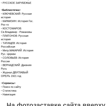
·
РУССКОЕ ЗАРУБЕЖЬЕ
~Библиотечка~
·
КЛЮЧЕВСКИЙ: Русская
история
·
КАРАМЗИН: История Гос.
Рос-го
·
КОСТОМАРОВ:
Св.Владимир - Романовы
·
ПЛАТОНОВ: Русская
история
·
ТАТИЩЕВ: История
Российская
·
Митр.МАКАРИЙ: История
Рус. Церкви
·
СОЛОВЬЕВ: История
России
·
ВЕРНАДСКИЙ: Древняя
Русь
·
Журнал ДВУГЛАВЫЙ
ОРЕЛЪ 1921 год
~Сервисы~
·
Поиск по сайту
·
Статистика
·
Навигация
На фотозаставке сайта вверх