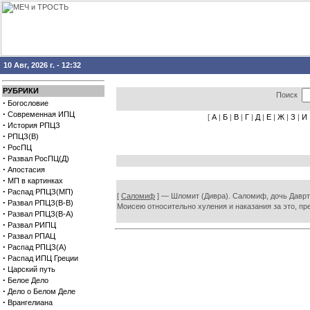
10 Авг, 2026 г. - 12:32
РУБРИКИ
Поиск
·
Богословие
·
Современная ИПЦ
[
А
|
Б
|
В
|
Г
|
Д
|
Е
|
Ж
|
З
|
И
·
История РПЦЗ
·
РПЦЗ(В)
·
РосПЦ
·
Развал РосПЦ(Д)
·
Апостасия
·
МП в картинках
·
Распад РПЦЗ(МП)
[
Саломиф
] — Шломит (Дивра). Саломиф, дочь Даврты
·
Развал РПЦЗ(В-В)
Моисею относительно хуления и наказания за это, пре
·
Развал РПЦЗ(В-А)
·
Развал РИПЦ
·
Развал РПАЦ
·
Распад РПЦЗ(А)
·
Распад ИПЦ Греции
·
Царский путь
·
Белое Дело
·
Дело о Белом Деле
·
Врангелиана