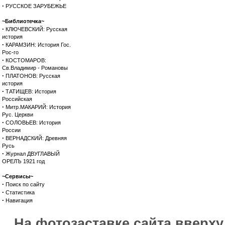
·
РУССКОЕ ЗАРУБЕЖЬЕ
~Библиотечка~
·
КЛЮЧЕВСКИЙ: Русская
история
·
КАРАМЗИН: История Гос.
Рос-го
·
КОСТОМАРОВ:
Св.Владимир - Романовы
·
ПЛАТОНОВ: Русская
история
·
ТАТИЩЕВ: История
Российская
·
Митр.МАКАРИЙ: История
Рус. Церкви
·
СОЛОВЬЕВ: История
России
·
ВЕРНАДСКИЙ: Древняя
Русь
·
Журнал ДВУГЛАВЫЙ
ОРЕЛЪ 1921 год
~Сервисы~
·
Поиск по сайту
·
Статистика
·
Навигация
На фотозаставке сайта вверх