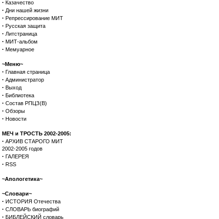
·
Казачество
·
Дни нашей жизни
·
Репрессирование МИТ
·
Русская защита
·
Литстраница
·
МИТ-альбом
·
Мемуарное
~Меню~
·
Главная страница
·
Администратор
·
Выход
·
Библиотека
·
Состав РПЦЗ(В)
·
Обзоры
·
Новости
МЕЧ и ТРОСТЬ 2002-2005:
·
АРХИВ СТАРОГО МИТ
2002-2005 годов
·
ГАЛЕРЕЯ
·
RSS
~Апологетика~
~Словари~
·
ИСТОРИЯ Отечества
·
СЛОВАРЬ биографий
·
БИБЛЕЙСКИЙ словарь