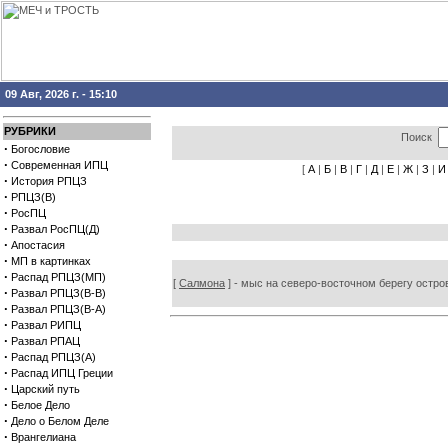
09 Авг, 2026 г. - 15:10
РУБРИКИ
Поиск
·
Богословие
·
Современная ИПЦ
[
А
|
Б
|
В
|
Г
|
Д
|
Е
|
Ж
|
З
|
И
·
История РПЦЗ
·
РПЦЗ(В)
·
РосПЦ
·
Развал РосПЦ(Д)
·
Апостасия
·
МП в картинках
·
Распад РПЦЗ(МП)
[
Салмона
] - мыс на северо-восточном берегу остров
·
Развал РПЦЗ(В-В)
·
Развал РПЦЗ(В-А)
·
Развал РИПЦ
·
Развал РПАЦ
·
Распад РПЦЗ(А)
·
Распад ИПЦ Греции
·
Царский путь
·
Белое Дело
·
Дело о Белом Деле
·
Врангелиана