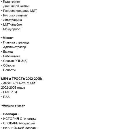
·
Казачество
·
Дни нашей жизни
·
Репрессирование МИТ
·
Русская защита
·
Литстраница
·
МИТ-альбом
·
Мемуарное
~Меню~
·
Главная страница
·
Администратор
·
Выход
·
Библиотека
·
Состав РПЦЗ(В)
·
Обзоры
·
Новости
МЕЧ и ТРОСТЬ 2002-2005:
·
АРХИВ СТАРОГО МИТ
2002-2005 годов
·
ГАЛЕРЕЯ
·
RSS
~Апологетика~
~Словари~
·
ИСТОРИЯ Отечества
·
СЛОВАРЬ биографий
·
БИБЛЕЙСКИЙ словарь