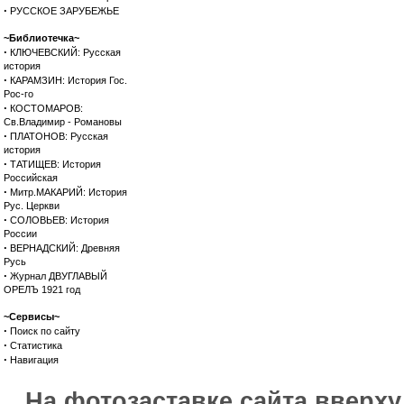
·
РУССКОЕ ЗАРУБЕЖЬЕ
~Библиотечка~
·
КЛЮЧЕВСКИЙ: Русская
история
·
КАРАМЗИН: История Гос.
Рос-го
·
КОСТОМАРОВ:
Св.Владимир - Романовы
·
ПЛАТОНОВ: Русская
история
·
ТАТИЩЕВ: История
Российская
·
Митр.МАКАРИЙ: История
Рус. Церкви
·
СОЛОВЬЕВ: История
России
·
ВЕРНАДСКИЙ: Древняя
Русь
·
Журнал ДВУГЛАВЫЙ
ОРЕЛЪ 1921 год
~Сервисы~
·
Поиск по сайту
·
Статистика
·
Навигация
На фотозаставке сайта вверх