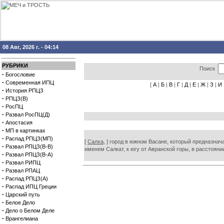
08 Авг, 2026 г. - 04:14
РУБРИКИ
Поиск
·
Богословие
·
Современная ИПЦ
[
А
|
Б
|
В
|
Г
|
Д
|
Е
|
Ж
|
З
|
И
·
История РПЦЗ
·
РПЦЗ(В)
·
РосПЦ
·
Развал РосПЦ(Д)
·
Апостасия
·
МП в картинках
·
Распад РПЦЗ(МП)
[
Салха,
] город в южном Васане, который предназначал
·
Развал РПЦЗ(В-В)
именем Салкат, к югу от Авранской горы, в расстоян
·
Развал РПЦЗ(В-А)
·
Развал РИПЦ
·
Развал РПАЦ
·
Распад РПЦЗ(А)
·
Распад ИПЦ Греции
·
Царский путь
·
Белое Дело
·
Дело о Белом Деле
·
Врангелиана