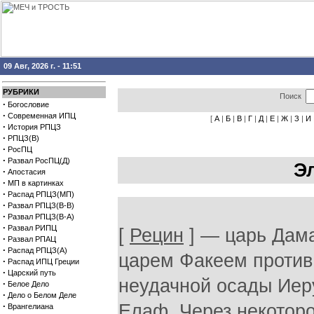
09 Авг, 2026 г. - 11:51
РУБРИКИ
Поиск
·
Богословие
·
Современная ИПЦ
[
А
|
Б
|
В
|
Г
|
Д
|
Е
|
Ж
|
З
|
И
·
История РПЦЗ
·
РПЦЗ(В)
·
РосПЦ
·
Развал РосПЦ(Д)
Э
·
Апостасия
·
МП в картинках
·
Распад РПЦЗ(МП)
·
Развал РПЦЗ(В-В)
·
Развал РПЦЗ(В-А)
·
Развал РИПЦ
[
Рецин
] — царь Дама
·
Развал РПАЦ
·
Распад РПЦЗ(А)
царем Факеем против 
·
Распад ИПЦ Греции
·
Царский путь
неудачной осады Иер
·
Белое Дело
·
Дело о Белом Деле
·
Елаф. Через некоторо
Врангелиана