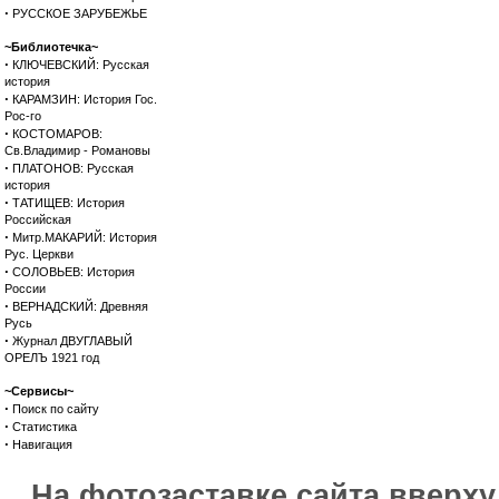
·
РУССКОЕ ЗАРУБЕЖЬЕ
~Библиотечка~
·
КЛЮЧЕВСКИЙ: Русская
история
·
КАРАМЗИН: История Гос.
Рос-го
·
КОСТОМАРОВ:
Св.Владимир - Романовы
·
ПЛАТОНОВ: Русская
история
·
ТАТИЩЕВ: История
Российская
·
Митр.МАКАРИЙ: История
Рус. Церкви
·
СОЛОВЬЕВ: История
России
·
ВЕРНАДСКИЙ: Древняя
Русь
·
Журнал ДВУГЛАВЫЙ
ОРЕЛЪ 1921 год
~Сервисы~
·
Поиск по сайту
·
Статистика
·
Навигация
На фотозаставке сайта вверх