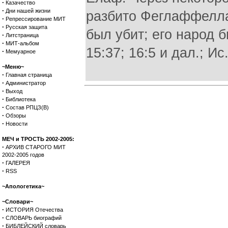
·
Казачество
·
Дни нашей жизни
разбито Феглаффелла
·
Репрессирование МИТ
·
Русская защита
был убит; его народ 
·
Литстраница
·
МИТ-альбом
15:37; 16:5 и дал.; Ис.
·
Мемуарное
~Меню~
·
Главная страница
·
Администратор
·
Выход
·
Библиотека
·
Состав РПЦЗ(В)
·
Обзоры
·
Новости
МЕЧ и ТРОСТЬ 2002-2005:
·
АРХИВ СТАРОГО МИТ
2002-2005 годов
·
ГАЛЕРЕЯ
·
RSS
~Апологетика~
~Словари~
·
ИСТОРИЯ Отечества
·
СЛОВАРЬ биографий
·
БИБЛЕЙСКИЙ словарь