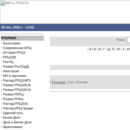
09 Авг, 2026 г. - 14:05
РУБРИКИ
Поиск
·
Богословие
·
Современная ИПЦ
[
А
|
Б
|
В
|
Г
|
Д
|
Е
|
Ж
|
З
|
И
·
История РПЦЗ
·
РПЦЗ(В)
·
РосПЦ
·
Развал РосПЦ(Д)
·
Апостасия
·
МП в картинках
·
Распад РПЦЗ(МП)
[
Реховоф.
] См. «Ситна».
·
Развал РПЦЗ(В-В)
·
Развал РПЦЗ(В-А)
·
Развал РИПЦ
·
Развал РПАЦ
·
Распад РПЦЗ(А)
·
Распад ИПЦ Греции
·
Царский путь
·
Белое Дело
·
Дело о Белом Деле
·
Врангелиана