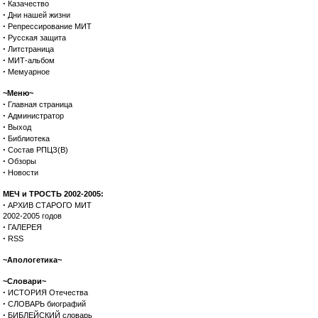
·
Казачество
·
Дни нашей жизни
·
Репрессирование МИТ
·
Русская защита
·
Литстраница
·
МИТ-альбом
·
Мемуарное
~Меню~
·
Главная страница
·
Администратор
·
Выход
·
Библиотека
·
Состав РПЦЗ(В)
·
Обзоры
·
Новости
МЕЧ и ТРОСТЬ 2002-2005:
·
АРХИВ СТАРОГО МИТ
2002-2005 годов
·
ГАЛЕРЕЯ
·
RSS
~Апологетика~
~Словари~
·
ИСТОРИЯ Отечества
·
СЛОВАРЬ биографий
·
БИБЛЕЙСКИЙ словарь