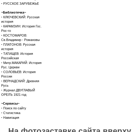
·
РУССКОЕ ЗАРУБЕЖЬЕ
~Библиотечка~
·
КЛЮЧЕВСКИЙ: Русская
история
·
КАРАМЗИН: История Гос.
Рос-го
·
КОСТОМАРОВ:
Св.Владимир - Романовы
·
ПЛАТОНОВ: Русская
история
·
ТАТИЩЕВ: История
Российская
·
Митр.МАКАРИЙ: История
Рус. Церкви
·
СОЛОВЬЕВ: История
России
·
ВЕРНАДСКИЙ: Древняя
Русь
·
Журнал ДВУГЛАВЫЙ
ОРЕЛЪ 1921 год
~Сервисы~
·
Поиск по сайту
·
Статистика
·
Навигация
На фотозаставке сайта вверх