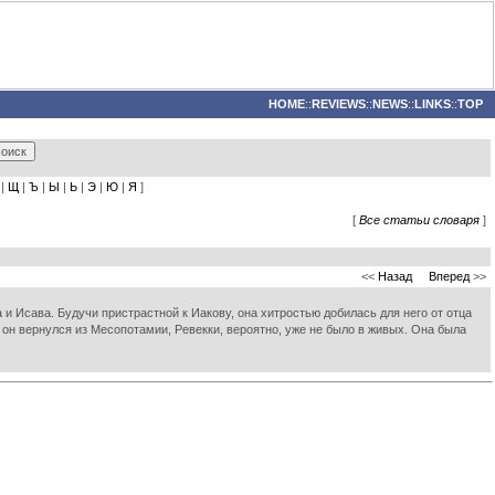
HOME
::
REVIEWS
::
NEWS
::
LINKS
::
TOP
|
Щ
|
Ъ
|
Ы
|
Ь
|
Э
|
Ю
|
Я
]
[
Все статьи словаря
]
<<
Назад
Вперед
>>
и Исава. Будучи пристрастной к Иакову, она хитростью добилась для него от отца
, он вернулся из Месопотамии, Ревекки, вероятно, уже не было в живых. Она была