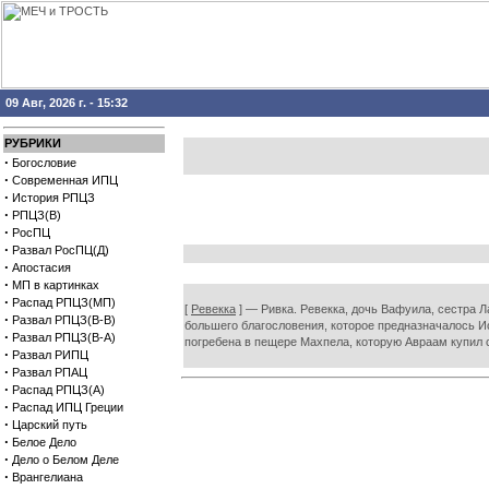
09 Авг, 2026 г. - 15:32
РУБРИКИ
·
Богословие
·
Современная ИПЦ
·
История РПЦЗ
·
РПЦЗ(В)
·
РосПЦ
·
Развал РосПЦ(Д)
·
Апостасия
·
МП в картинках
·
Распад РПЦЗ(МП)
[
Ревекка
] — Ривка. Ревекка, дочь Вафуила, сестра Л
·
Развал РПЦЗ(В-В)
большего благословения, которое предназначалось Ис
·
Развал РПЦЗ(В-А)
погребена в пещере Махпела, которую Авраам купил се
·
Развал РИПЦ
·
Развал РПАЦ
·
Распад РПЦЗ(А)
·
Распад ИПЦ Греции
·
Царский путь
·
Белое Дело
·
Дело о Белом Деле
·
Врангелиана