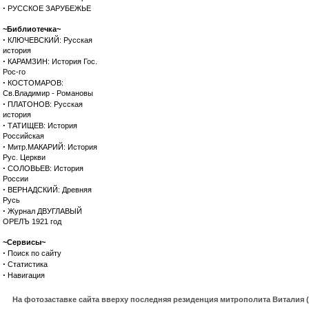
·
РУССКОЕ ЗАРУБЕЖЬЕ
~Библиотечка~
·
КЛЮЧЕВСКИЙ: Русская
история
·
КАРАМЗИН: История Гос.
Рос-го
·
КОСТОМАРОВ:
Св.Владимир - Романовы
·
ПЛАТОНОВ: Русская
история
·
ТАТИЩЕВ: История
Российская
·
Митр.МАКАРИЙ: История
Рус. Церкви
·
СОЛОВЬЕВ: История
России
·
ВЕРНАДСКИЙ: Древняя
Русь
·
Журнал ДВУГЛАВЫЙ
ОРЕЛЪ 1921 год
~Сервисы~
·
Поиск по сайту
·
Статистика
·
Навигация
На фотозаставке сайта вверху последняя резиденция митрополита Виталия 