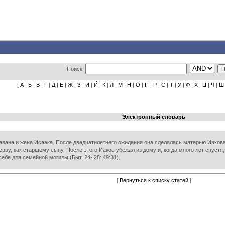
Поиск
[
А
|
Б
|
В
|
Г
|
Д
|
Е
|
Ж
|
З
|
И
|
Й
|
К
|
Л
|
М
|
Н
|
О
|
П
|
Р
|
С
|
Т
|
У
|
Ф
|
Х
|
Ц
|
Ч
|
Ш
Электронный словарь
авана и жена Исаака. После двадцатилетнего ожидания она сделалась матерью Иакова 
аву, как старшему сыну. После этого Иаков убежал из дому и, когда много лет спустя
бе для семейной могилы (Быт. 24-.28: 49:31).
[
Вернуться к списку статей
]