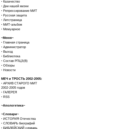
·
Казачество
·
Дни нашей жизни
·
Репрессирование МИТ
·
Русская защита
·
Литстраница
·
МИТ-альбом
·
Мемуарное
~Меню~
·
Главная страница
·
Администратор
·
Выход
·
Библиотека
·
Состав РПЦЗ(В)
·
Обзоры
·
Новости
МЕЧ и ТРОСТЬ 2002-2005:
·
АРХИВ СТАРОГО МИТ
2002-2005 годов
·
ГАЛЕРЕЯ
·
RSS
~Апологетика~
~Словари~
·
ИСТОРИЯ Отечества
·
СЛОВАРЬ биографий
·
БИБЛЕЙСКИЙ словарь