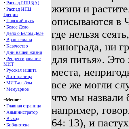
·
Распад РПЦЗ(А)
жизни и растите
·
Распад ИПЦ
Греции
описываются в Ч
·
Царский путь
·
Белое Дело
где нельзя сеять
·
Дело о Белом Деле
·
Врангелиана
винограда, ни г
·
Казачество
·
Дни нашей жизни
для питья». Это
·
Репрессирование
МИТ
места, непригод
·
Русская защита
·
Литстраница
все же могли сл
·
МИТ-альбом
·
Мемуарное
что мы назвали 
~Меню~
·
Главная страница
например, говор
·
Администратор
·
Выход
64: 13), и паст
·
Библиотека