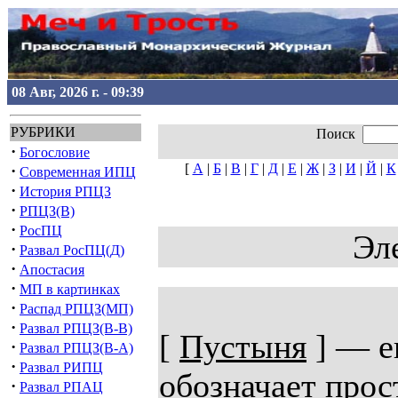
08 Авг, 2026 г. - 09:39
РУБРИКИ
Поиск
·
Богословие
[
А
|
Б
|
В
|
Г
|
Д
|
Е
|
Ж
|
З
|
И
|
Й
|
К
·
Современная ИПЦ
·
История РПЦЗ
·
РПЦЗ(В)
·
РосПЦ
Эл
·
Развал РосПЦ(Д)
·
Апостасия
·
МП в картинках
·
Распад РПЦЗ(МП)
·
Развал РПЦЗ(В-В)
[
Пустыня
] — е
·
Развал РПЦЗ(В-А)
·
Развал РИПЦ
обозначает прос
·
Развал РПАЦ