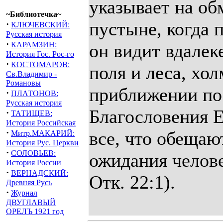
указывает на об
~Библиотечка~
пустыне, когда 
·
КЛЮЧЕВСКИЙ:
Русская история
·
КАРАМЗИН:
он видит вдалек
История Гос. Рос-го
·
КОСТОМАРОВ:
поля и леса, хол
Св.Владимир -
Романовы
приближении пос
·
ПЛАТОНОВ:
Русская история
Благословения Е
·
ТАТИЩЕВ:
История Российская
·
все, что обещаю
Митр.МАКАРИЙ:
История Рус. Церкви
·
СОЛОВЬЕВ:
ожидания человеч
История России
·
ВЕРНАДСКИЙ:
Отк. 22:1).
Древняя Русь
·
Журнал
ДВУГЛАВЫЙ
ОРЕЛЪ 1921 год