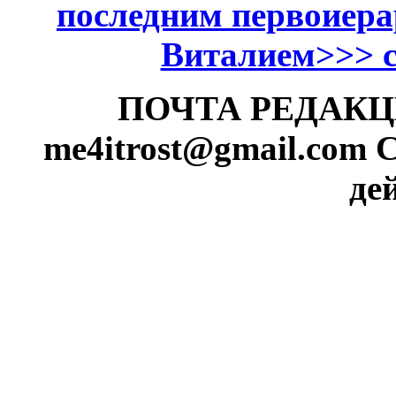
последним первоиер
Виталием>>> см
ПОЧТА РЕДАКЦИИ
me4itrost@gmail.com
С
де