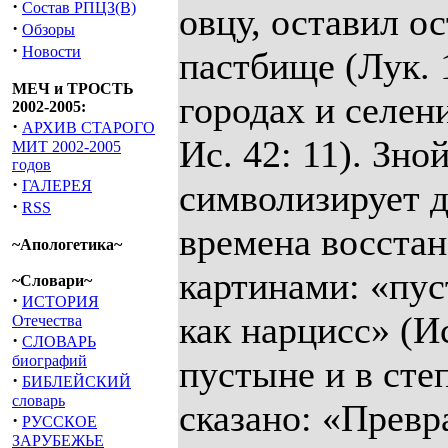
·
Состав РПЦЗ(В)
овцу, оставил ос
·
Обзоры
·
Новости
пастбище (Лук. 
МЕЧ и ТРОСТЬ
городах и селени
2002-2005:
·
АРХИВ СТАРОГО
Ис. 42: 11). Зн
МИТ 2002-2005
годов
·
ГАЛЕРЕЯ
символизирует 
·
RSS
времена восста
~Апологетика~
картинами: «пус
~Словари~
·
ИСТОРИЯ
как нарцисс» (Ис
Отечества
·
СЛОВАРЬ
биографий
пустыне и в степ
·
БИБЛЕЙСКИЙ
словарь
сказано: «Превра
·
РУССКОЕ
ЗАРУБЕЖЬЕ