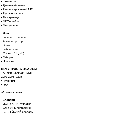
·
Казачество
·
Дни нашей жизни
·
Репрессирование МИТ
·
Русская защита
·
Литстраница
·
МИТ-альбом
·
Мемуарное
~Меню~
·
Главная страница
·
Администратор
·
Выход
·
Библиотека
·
Состав РПЦЗ(В)
·
Обзоры
·
Новости
МЕЧ и ТРОСТЬ 2002-2005:
·
АРХИВ СТАРОГО МИТ
2002-2005 годов
·
ГАЛЕРЕЯ
·
RSS
~Апологетика~
~Словари~
·
ИСТОРИЯ Отечества
·
СЛОВАРЬ биографий
·
БИБЛЕЙСКИЙ словарь