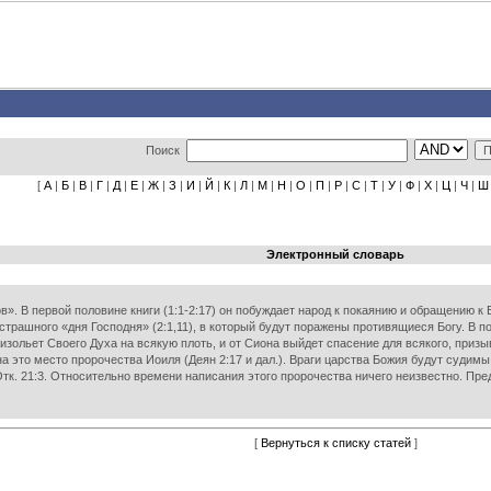
Поиск
[
А
|
Б
|
В
|
Г
|
Д
|
Е
|
Ж
|
З
|
И
|
Й
|
К
|
Л
|
М
|
Н
|
О
|
П
|
Р
|
С
|
Т
|
У
|
Ф
|
Х
|
Ц
|
Ч
|
Ш
Электронный словарь
в». В первой половине книги (1:1-2:17) он побуждает народ к покаянию и обращению к Бо
 и страшного «дня Господня» (2:1,11), в который будут поражены противящиеся Богу. В
г изольет Своего Духа на всякую плоть, и от Сиона выйдет спасение для всякого, приз
а это место пророчества Иоиля (Деян 2:17 и дал.). Враги царства Божия будут судим
 Отк. 21:3. Относительно времени написания этого пророчества ничего неизвестно. Пре
[
Вернуться к списку статей
]