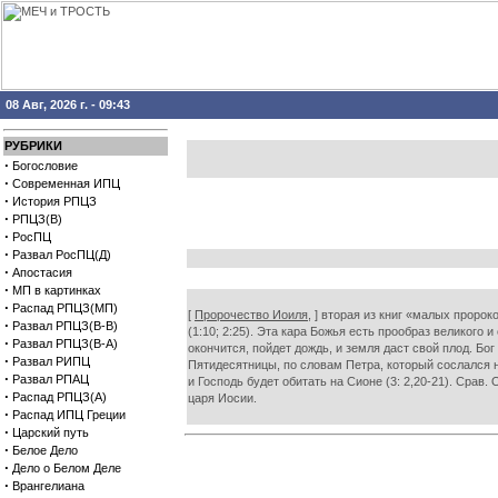
08 Авг, 2026 г. - 09:43
РУБРИКИ
·
Богословие
·
Современная ИПЦ
·
История РПЦЗ
·
РПЦЗ(В)
·
РосПЦ
·
Развал РосПЦ(Д)
·
Апостасия
·
МП в картинках
·
Распад РПЦЗ(МП)
[
Пророчество Иоиля,
] вторая из книг «малых пророко
·
Развал РПЦЗ(В-В)
(1:10; 2:25). Эта кара Божья есть прообраз великого
·
Развал РПЦЗ(В-А)
окончится, пойдет дождь, и земля даст свой плод. Бо
·
Развал РИПЦ
Пятидесятницы, по словам Петра, который сослался н
·
Развал РПАЦ
и Господь будет обитать на Сионе (3: 2,20-21). Срав.
·
Распад РПЦЗ(А)
царя Иосии.
·
Распад ИПЦ Греции
·
Царский путь
·
Белое Дело
·
Дело о Белом Деле
·
Врангелиана