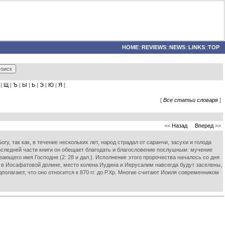
HOME
::
REVIEWS
::
NEWS
::
LINKS
::
TOP
|
Щ
|
Ъ
|
Ы
|
Ь
|
Э
|
Ю
|
Я
]
[
Все статьи словаря
]
<<
Назад
Вперед
>>
гу, так как, в течение нескольких лет, народ страдал от саранчи, засухи и голода
 последней части книги он обещает благодать и благословение послушным: мучение
ывающего имя Господне (2: 28 и дал.). Исполнение этого пророчества началось со дня
ы в Иосафатовой долине, место колена Иудина и Иерусалим навсегда будут заселены,
дполагают, что оно относится к 870 гг. до Р.Хр. Многие считают Иоиля современником