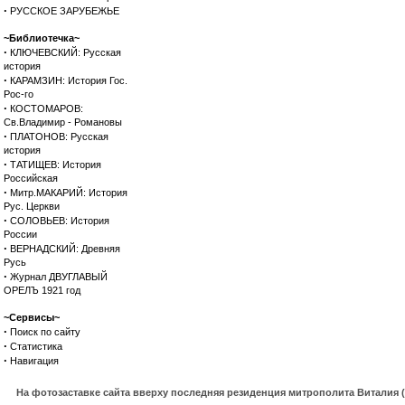
·
РУССКОЕ ЗАРУБЕЖЬЕ
~Библиотечка~
·
КЛЮЧЕВСКИЙ: Русская
история
·
КАРАМЗИН: История Гос.
Рос-го
·
КОСТОМАРОВ:
Св.Владимир - Романовы
·
ПЛАТОНОВ: Русская
история
·
ТАТИЩЕВ: История
Российская
·
Митр.МАКАРИЙ: История
Рус. Церкви
·
СОЛОВЬЕВ: История
России
·
ВЕРНАДСКИЙ: Древняя
Русь
·
Журнал ДВУГЛАВЫЙ
ОРЕЛЪ 1921 год
~Сервисы~
·
Поиск по сайту
·
Статистика
·
Навигация
На фотозаставке сайта вверху последняя резиденция митрополита Виталия 