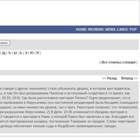
HOME
::
REVIEWS
::
NEWS
::
LINKS
::
TOP
|
Щ
|
Ъ
|
Ы
|
Ь
|
Э
|
Ю
|
Я
]
[
Все статьи словаря
]
<<
Назад
Вперед
>>
не говоря о других значениях) стало обозначать дворец, в котором жил правитель
фы, и там Он был допрашиваем Пилатом и истязуемый солдатами в то время, как
: 28.33; 19:9). Где была расположена претория Пилата? Одни предполагают, что в
ремя пребывания в Иерусалиме (его постоянной резиденцией была Кесария) помещался
крашен; он имел множество дворов, зал и проч. Некоторые полагают, что теперешняя,
при разрушении Иерусалима. 2) В Деян. 23:35 упоминается Иродова претория в
 говорится о претории в Риме, в которой Павел был заключен и где, благодаря его
ается преторианская казарма, построенная Тиверием за городом. Слово «претория»
 судилища обозначают низшие суды в Иудейских провинциальных городах.