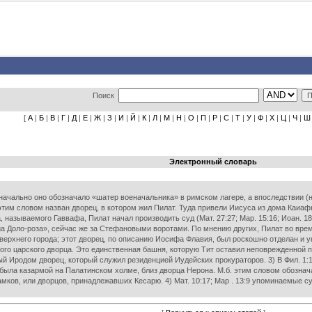
Поиск
[
А
|
Б
|
В
|
Г
|
Д
|
Е
|
Ж
|
З
|
И
|
Й
|
К
|
Л
|
М
|
Н
|
О
|
П
|
Р
|
С
|
Т
|
У
|
Ф
|
Х
|
Ц
|
Ч
|
Ш
Электронный словарь
рвоначально оно обозначало «шатер военачальника» в римском лагере, а впоследствии (
 этим словом назван дворец, в котором жил Пилат. Туда привели Иисуса из дома Каиа
 называемого Гаввафа, Пилат начал производить суд (Мат. 27:27; Map. 15:16; Иоан. 18
«Виа Доло-роза», сейчас же за Стефановыми воротами. По мнению других, Пилат во в
верхнего города; этот дворец, по описанию Иосифа Флавия, был роскошно отделан и у
того царского дворца. Это единственная башня, которую Тит оставил неповрежденной 
й Иродом дворец, который служил резиденцией Иудейских прокураторов. 3) В Фил. 1:13
 была казармой на Палатинском холме, близ дворца Нерона. М.б. этим словом обознач
амков, или дворцов, принадлежавших Кесарю. 4) Мат. 10:17; Map . 13:9 упоминаемые