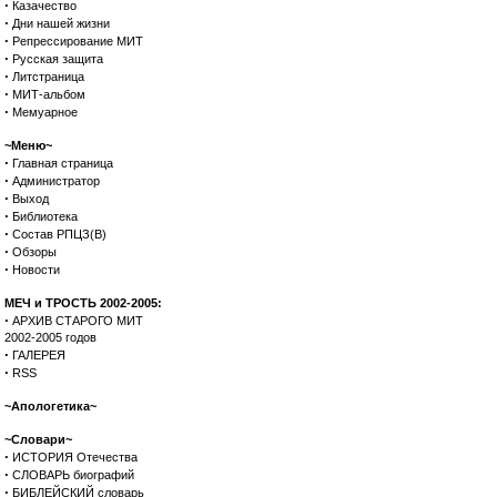
·
Казачество
·
Дни нашей жизни
·
Репрессирование МИТ
·
Русская защита
·
Литстраница
·
МИТ-альбом
·
Мемуарное
~Меню~
·
Главная страница
·
Администратор
·
Выход
·
Библиотека
·
Состав РПЦЗ(В)
·
Обзоры
·
Новости
МЕЧ и ТРОСТЬ 2002-2005:
·
АРХИВ СТАРОГО МИТ
2002-2005 годов
·
ГАЛЕРЕЯ
·
RSS
~Апологетика~
~Словари~
·
ИСТОРИЯ Отечества
·
СЛОВАРЬ биографий
·
БИБЛЕЙСКИЙ словарь