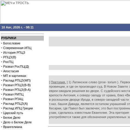
10 Авг, 2026 г. - 08:11
РУБРИКИ
·
Богословие
·
Современная ИПЦ
·
История РПЦЗ
·
РПЦЗ(В)
·
РосПЦ
·
Развал РосПЦ(Д)
·
Апостасия
·
МП в картинках
·
Распад РПЦЗ(МП)
[
Претория.
] 1) Латинское слово (ргое- torium ). Пе
·
Развал РПЦЗ(В-В)
провинции, и где он производил суд. В Новом Завете
·
Развал РПЦЗ(В-А)
евреи ожидали решения во дворе. С судейского места,
·
Развал РИПЦ
крепости Антония, к северу-западу от храма, близ 
·
Развал РПАЦ
в роскошном дворце Ирода, в северо-западной части 
·
Распад РПЦЗ(А)
т.наз. башня Давида, является остатком украшений э
·
Распад ИПЦ Греции
Кесарии, где Павел был заключен; это был построенны
·
узам, сделалось известным Евангелие. Эта претория
Царский путь
·
употребляется также для обозначения укрепленных з
Белое Дело
·
Дело о Белом Деле
·
Врангелиана