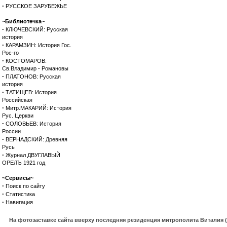
·
РУССКОЕ ЗАРУБЕЖЬЕ
~Библиотечка~
·
КЛЮЧЕВСКИЙ: Русская
история
·
КАРАМЗИН: История Гос.
Рос-го
·
КОСТОМАРОВ:
Св.Владимир - Романовы
·
ПЛАТОНОВ: Русская
история
·
ТАТИЩЕВ: История
Российская
·
Митр.МАКАРИЙ: История
Рус. Церкви
·
СОЛОВЬЕВ: История
России
·
ВЕРНАДСКИЙ: Древняя
Русь
·
Журнал ДВУГЛАВЫЙ
ОРЕЛЪ 1921 год
~Сервисы~
·
Поиск по сайту
·
Статистика
·
Навигация
На фотозаставке сайта вверху последняя резиденция митрополита Виталия 