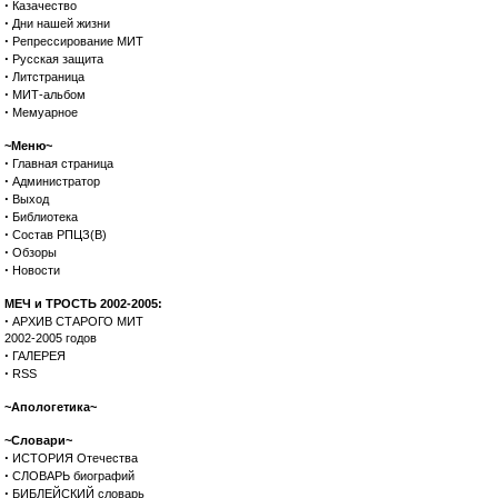
·
Казачество
·
Дни нашей жизни
·
Репрессирование МИТ
·
Русская защита
·
Литстраница
·
МИТ-альбом
·
Мемуарное
~Меню~
·
Главная страница
·
Администратор
·
Выход
·
Библиотека
·
Состав РПЦЗ(В)
·
Обзоры
·
Новости
МЕЧ и ТРОСТЬ 2002-2005:
·
АРХИВ СТАРОГО МИТ
2002-2005 годов
·
ГАЛЕРЕЯ
·
RSS
~Апологетика~
~Словари~
·
ИСТОРИЯ Отечества
·
СЛОВАРЬ биографий
·
БИБЛЕЙСКИЙ словарь