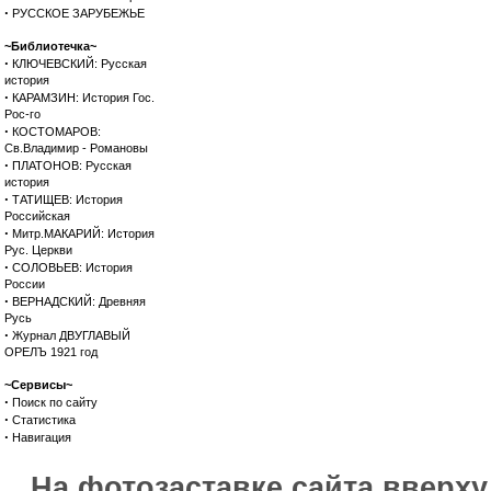
·
РУССКОЕ ЗАРУБЕЖЬЕ
~Библиотечка~
·
КЛЮЧЕВСКИЙ: Русская
история
·
КАРАМЗИН: История Гос.
Рос-го
·
КОСТОМАРОВ:
Св.Владимир - Романовы
·
ПЛАТОНОВ: Русская
история
·
ТАТИЩЕВ: История
Российская
·
Митр.МАКАРИЙ: История
Рус. Церкви
·
СОЛОВЬЕВ: История
России
·
ВЕРНАДСКИЙ: Древняя
Русь
·
Журнал ДВУГЛАВЫЙ
ОРЕЛЪ 1921 год
~Сервисы~
·
Поиск по сайту
·
Статистика
·
Навигация
На фотозаставке сайта вверх