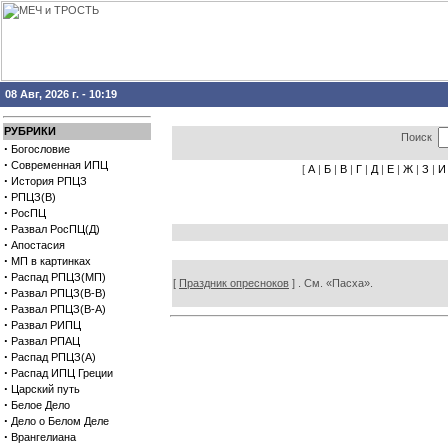
08 Авг, 2026 г. - 10:19
РУБРИКИ
Поиск
·
Богословие
·
Современная ИПЦ
[
А
|
Б
|
В
|
Г
|
Д
|
Е
|
Ж
|
З
|
И
·
История РПЦЗ
·
РПЦЗ(В)
·
РосПЦ
·
Развал РосПЦ(Д)
·
Апостасия
·
МП в картинках
·
Распад РПЦЗ(МП)
[
Праздник опресноков
] . См. «Пасха».
·
Развал РПЦЗ(В-В)
·
Развал РПЦЗ(В-А)
·
Развал РИПЦ
·
Развал РПАЦ
·
Распад РПЦЗ(А)
·
Распад ИПЦ Греции
·
Царский путь
·
Белое Дело
·
Дело о Белом Деле
·
Врангелиана