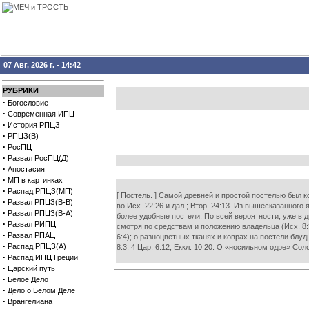
07 Авг, 2026 г. - 14:42
РУБРИКИ
·
Богословие
·
Современная ИПЦ
·
История РПЦЗ
·
РПЦЗ(В)
·
РосПЦ
·
Развал РосПЦ(Д)
·
Апостасия
·
МП в картинках
·
Распад РПЦЗ(МП)
[
Постель.
] Самой древней и простой постелью был к
·
Развал РПЦЗ(В-В)
во Исх. 22:26 и дал.; Втор. 24:13. Из вышесказанного
·
Развал РПЦЗ(В-А)
более удобные постели. По всей вероятности, уже в
·
Развал РИПЦ
смотря по средствам и положению владельца (Исх. 8:3
·
Развал РПАЦ
6:4); о разноцветных тканях и коврах на постели бл
·
Распад РПЦЗ(А)
8:3; 4 Цар. 6:12; Еккл. 10:20. О «носильном одре» Со
·
Распад ИПЦ Греции
·
Царский путь
·
Белое Дело
·
Дело о Белом Деле
·
Врангелиана