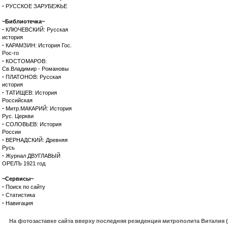
·
РУССКОЕ ЗАРУБЕЖЬЕ
~Библиотечка~
·
КЛЮЧЕВСКИЙ: Русская
история
·
КАРАМЗИН: История Гос.
Рос-го
·
КОСТОМАРОВ:
Св.Владимир - Романовы
·
ПЛАТОНОВ: Русская
история
·
ТАТИЩЕВ: История
Российская
·
Митр.МАКАРИЙ: История
Рус. Церкви
·
СОЛОВЬЕВ: История
России
·
ВЕРНАДСКИЙ: Древняя
Русь
·
Журнал ДВУГЛАВЫЙ
ОРЕЛЪ 1921 год
~Сервисы~
·
Поиск по сайту
·
Статистика
·
Навигация
На фотозаставке сайта вверху последняя резиденция митрополита Виталия 