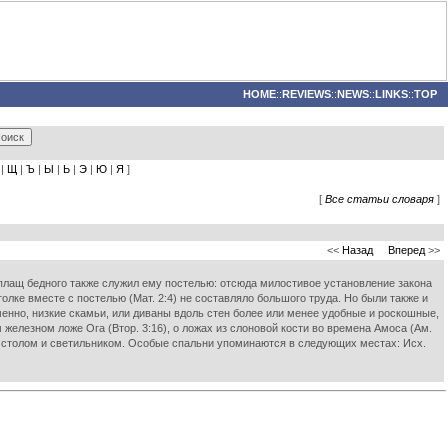
HOME
::
REVIEWS
::
NEWS
::
LINKS
::
TOP
|
Щ
|
Ъ
|
Ы
|
Ь
|
Э
|
Ю
|
Я
]
[
Все статьи словаря
]
<<
Назад
Вперед
>>
 плащ бедного также служил ему постелью: отсюда милостивое установление закона
потолке вместе с постелью (Мат. 2:4) не составляло большого труда. Но были также и
нно, низкие скамьи, или диваны вдоль стен более или менее удобные и роскошные,
м железном ложе Ога (Втор. 3:16), о ложах из слоновой кости во времена Амоса (Ам.
ью, столом и светильником. Особые спальни упоминаются в следующих местах: Исх.