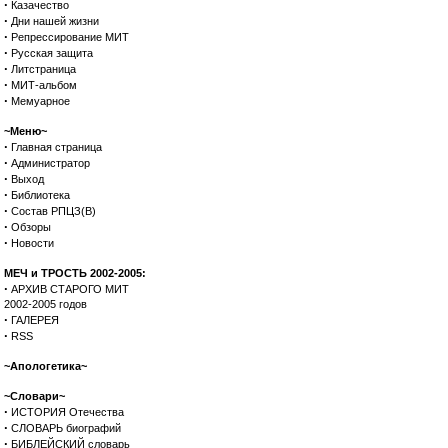
·
Казачество
·
Дни нашей жизни
·
Репрессирование МИТ
·
Русская защита
·
Литстраница
·
МИТ-альбом
·
Мемуарное
~Меню~
·
Главная страница
·
Администратор
·
Выход
·
Библиотека
·
Состав РПЦЗ(В)
·
Обзоры
·
Новости
МЕЧ и ТРОСТЬ 2002-2005:
·
АРХИВ СТАРОГО МИТ
2002-2005 годов
·
ГАЛЕРЕЯ
·
RSS
~Апологетика~
~Словари~
·
ИСТОРИЯ Отечества
·
СЛОВАРЬ биографий
·
БИБЛЕЙСКИЙ словарь