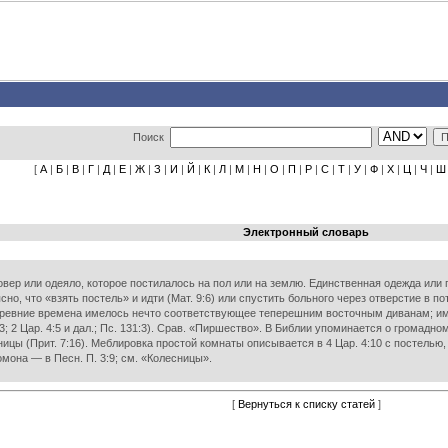
Поиск
[
А
|
Б
|
В
|
Г
|
Д
|
Е
|
Ж
|
З
|
И
|
Й
|
К
|
Л
|
М
|
Н
|
О
|
П
|
Р
|
С
|
Т
|
У
|
Ф
|
Х
|
Ц
|
Ч
|
Ш
Электронный словарь
овер или одеяло, которое постилалось на пол или на землю. Единственная одежда или
 ясно, что «взять постель» и идти (Мат. 9:6) или спустить больного через отверстие в 
 древние времена имелось нечто соответствующее теперешним восточным диванам; име
; 2 Цар. 4:5 и дал.; Пс. 131:3). Срав. «Пиршество». В Библии упоминается о громадно
удницы (Прит. 7:16). Меблировка простой комнаты описывается в 4 Цар. 4:10 с постел
ломона — в Песн. П. 3:9; см. «Колесницы».
[
Вернуться к списку статей
]