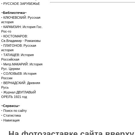
·
РУССКОЕ ЗАРУБЕЖЬЕ
~Библиотечка~
·
КЛЮЧЕВСКИЙ: Русская
история
·
КАРАМЗИН: История Гос.
Рос-го
·
КОСТОМАРОВ:
Св.Владимир - Романовы
·
ПЛАТОНОВ: Русская
история
·
ТАТИЩЕВ: История
Российская
·
Митр.МАКАРИЙ: История
Рус. Церкви
·
СОЛОВЬЕВ: История
России
·
ВЕРНАДСКИЙ: Древняя
Русь
·
Журнал ДВУГЛАВЫЙ
ОРЕЛЪ 1921 год
~Сервисы~
·
Поиск по сайту
·
Статистика
·
Навигация
На фотозаставке сайта вверх