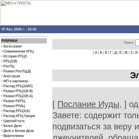
07 Авг, 2026 г. - 15:43
РУБРИКИ
Поиск
·
Богословие
·
Современная ИПЦ
[
А
|
Б
|
В
|
Г
|
Д
|
Е
|
Ж
|
З
|
И
·
История РПЦЗ
·
РПЦЗ(В)
·
РосПЦ
·
Развал РосПЦ(Д)
Э
·
Апостасия
·
МП в картинках
·
Распад РПЦЗ(МП)
·
Развал РПЦЗ(В-В)
·
Развал РПЦЗ(В-А)
·
Развал РИПЦ
[
Послание Иуды,
] о
·
Развал РПАЦ
·
Распад РПЦЗ(А)
Завете: содержит тол
·
Распад ИПЦ Греции
·
Царский путь
подвизаться за веру 
·
Белое Дело
·
Дело о Белом Деле
·
лжеучителей, обраща
Врангелиана