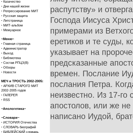
·
Казачество
·
Дни нашей жизни
распутству» и отверг
·
Репрессирование МИТ
·
Русская защита
Господа Иисуса Хрис
·
Литстраница
·
МИТ-альбом
примерами из Ветхог
·
Мемуарное
~Меню~
еретиков и те суды, 
·
Главная страница
·
Администратор
указывает на пророче
·
Выход
·
Библиотека
предсказанные апост
·
Состав РПЦЗ(В)
·
Обзоры
времен. Послание Иуд
·
Новости
МЕЧ и ТРОСТЬ 2002-2005:
послания Петра. Когд
·
АРХИВ СТАРОГО МИТ
2002-2005 годов
неизвестно. Из 17-го 
·
ГАЛЕРЕЯ
·
RSS
апостолов, или же не
~Апологетика~
написано Иудой, брат
~Словари~
·
ИСТОРИЯ Отечества
·
СЛОВАРЬ биографий
·
БИБЛЕЙСКИЙ словарь