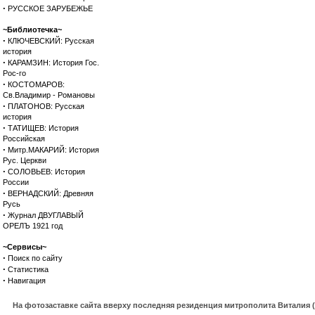
·
РУССКОЕ ЗАРУБЕЖЬЕ
~Библиотечка~
·
КЛЮЧЕВСКИЙ: Русская
история
·
КАРАМЗИН: История Гос.
Рос-го
·
КОСТОМАРОВ:
Св.Владимир - Романовы
·
ПЛАТОНОВ: Русская
история
·
ТАТИЩЕВ: История
Российская
·
Митр.МАКАРИЙ: История
Рус. Церкви
·
СОЛОВЬЕВ: История
России
·
ВЕРНАДСКИЙ: Древняя
Русь
·
Журнал ДВУГЛАВЫЙ
ОРЕЛЪ 1921 год
~Сервисы~
·
Поиск по сайту
·
Статистика
·
Навигация
На фотозаставке сайта вверху последняя резиденция митрополита Виталия 