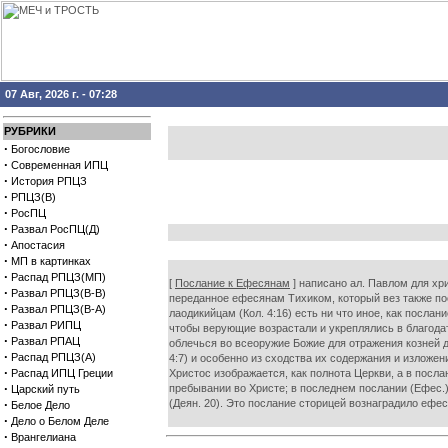
07 Авг, 2026 г. - 07:28
РУБРИКИ
·
Богословие
·
Современная ИПЦ
·
История РПЦЗ
·
РПЦЗ(В)
·
РосПЦ
·
Развал РосПЦ(Д)
·
Апостасия
·
МП в картинках
·
Распад РПЦЗ(МП)
[
Послание к Ефесянам
] написано ал. Павлом для хри
·
Развал РПЦЗ(В-В)
переданное ефесянам Тихиком, который вез также по
·
Развал РПЦЗ(В-А)
лаодикийцам (Кол. 4:16) есть ни что иное, как посла
·
Развал РИПЦ
чтобы верующие возрастали и укреплялись в благодат
·
Развал РПАЦ
облечься во всеоружие Божие для отражения козней д
·
Распад РПЦЗ(А)
4:7) и особенно из сходства их содержания и изложе
·
Распад ИПЦ Греции
Христос изображается, как полнота Церкви, а в посла
·
пребывании во Христе; в последнем послании (Ефес
Царский путь
·
(Деян. 20). Это послание сторицей вознаградило ефе
Белое Дело
·
Дело о Белом Деле
·
Врангелиана