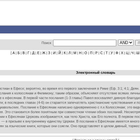
Поиск
[
А
|
Б
|
В
|
Г
|
Д
|
Е
|
Ж
|
З
|
И
|
Й
|
К
|
Л
|
М
|
Н
|
О
|
П
|
Р
|
С
|
Т
|
У
|
Ф
|
Х
|
Ц
|
Ч
|
Ш
Электронный словарь
стиан в Ефесе; вероятно, во время его первого заключения в Риме (Еф. 3:1; 4:1; Деян
слания к колоссянам и Филимону; таким образом, объясняют отсутствие всяких личных
ние к ефесянам. В первой части послания (1-3 главы) Павел восхваляет дивную благод
и; в последних главах (4-6) он старается запечатлеть христианские чувствования и п
иавольских. Послание к Ефесянам написано одновременно с п.к Колоссянам; это видно 
ния. Это становится более понятным при совместном чтении обоих посланий. Несмотря 
нии к Ефесянам Церковь изображается, как тело Христа, как Его полнота. В первом по
.) — в призыве к внутреннему единству Церкви. В послании к Ефесянам имеется мн
сян за языческие книги, которые они сожгли. Оно представляет в целом дивный, торж