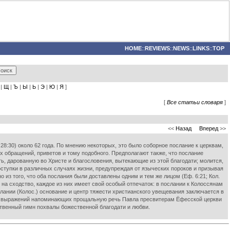
HOME
::
REVIEWS
::
NEWS
::
LINKS
::
TOP
|
Щ
|
Ъ
|
Ы
|
Ь
|
Э
|
Ю
|
Я
]
[
Все статьи словаря
]
<<
Назад
Вперед
>>
. 28:30) около 62 года. По мнению некоторых, это было соборное послание к церквам,
 обращений, приветов и тому подобного. Предполагают также, что послание
ать, дарованную во Христе и благословения, вытекающие из этой благодати; молится,
оступки в различных случаях жизни, предупреждая от языческих пороков и призывая
из того, что оба послания были доставлены одним и тем же лицом (Еф. 6:21; Кол.
на сходство, каждое из них имеет свой особый отпечаток: в послании к Колоссянам
слании (Колос.) основание и центр тяжести христианского увещевания заключается в
ого выражений напоминающих прощальную речь Павла пресвитерам Ёфесской церкви
ественный гимн похвалы божественной благодати и любви.