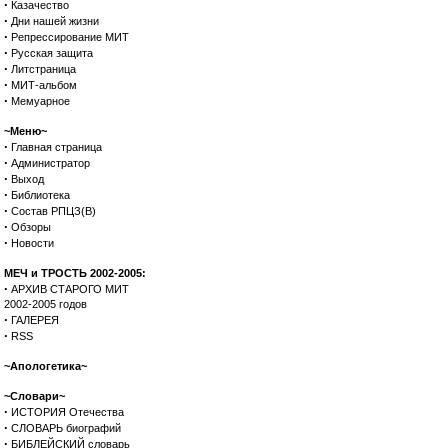
·
Казачество
·
Дни нашей жизни
·
Репрессирование МИТ
·
Русская защита
·
Литстраница
·
МИТ-альбом
·
Мемуарное
~Меню~
·
Главная страница
·
Администратор
·
Выход
·
Библиотека
·
Состав РПЦЗ(В)
·
Обзоры
·
Новости
МЕЧ и ТРОСТЬ 2002-2005:
·
АРХИВ СТАРОГО МИТ
2002-2005 годов
·
ГАЛЕРЕЯ
·
RSS
~Апологетика~
~Словари~
·
ИСТОРИЯ Отечества
·
СЛОВАРЬ биографий
·
БИБЛЕЙСКИЙ словарь