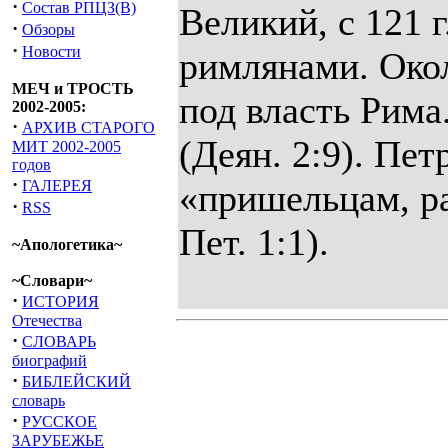
·
Состав РПЦЗ(В)
Великий, с 121 г
·
Обзоры
·
Новости
римлянами. Окол
МЕЧ и ТРОСТЬ
под власть Рима
2002-2005:
·
АРХИВ СТАРОГО
(Деян. 2:9). Пе
МИТ 2002-2005
годов
·
ГАЛЕРЕЯ
«пришельцам, ра
·
RSS
Пет. 1:1).
~Апологетика~
~Словари~
·
ИСТОРИЯ
Отечества
·
СЛОВАРЬ
биографий
·
БИБЛЕЙСКИЙ
словарь
·
РУССКОЕ
ЗАРУБЕЖЬЕ