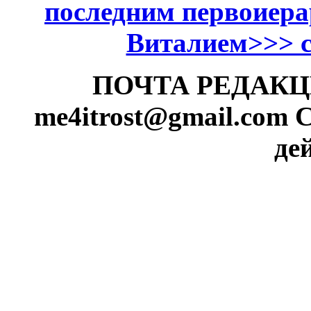
последним первоиер
Виталием>>> см
ПОЧТА РЕДАКЦИИ
me4itrost@gmail.com
С
де