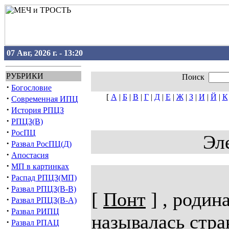
07 Авг, 2026 г. - 13:20
РУБРИКИ
Поиск
·
Богословие
[
А
|
Б
|
В
|
Г
|
Д
|
Е
|
Ж
|
З
|
И
|
Й
|
К
·
Современная ИПЦ
·
История РПЦЗ
·
РПЦЗ(В)
·
РосПЦ
Эл
·
Развал РосПЦ(Д)
·
Апостасия
·
МП в картинках
·
Распад РПЦЗ(МП)
·
Развал РПЦЗ(В-В)
[
Понт
] , родин
·
Развал РПЦЗ(В-А)
·
Развал РИПЦ
называлась стра
·
Развал РПАЦ