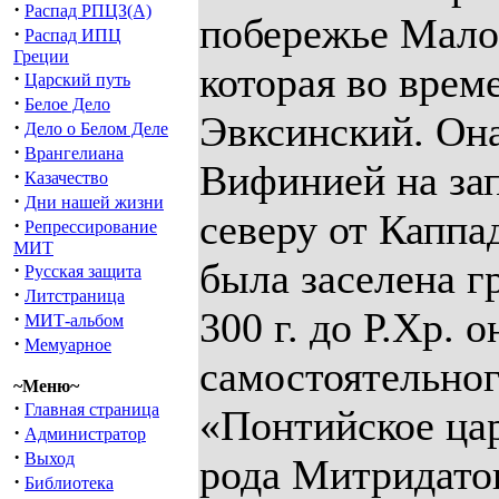
·
Распад РПЦЗ(А)
побережье Мало
·
Распад ИПЦ
Греции
которая во врем
·
Царский путь
·
Белое Дело
Эвксинский. Он
·
Дело о Белом Деле
·
Врангелиана
Вифинией на зап
·
Казачество
·
Дни нашей жизни
северу от Каппад
·
Репрессирование
МИТ
была заселена г
·
Русская защита
·
Литстраница
300 г. до Р.Хр. 
·
МИТ-альбом
·
Мемуарное
самостоятельног
~Меню~
·
Главная страница
«Понтийское цар
·
Администратор
·
Выход
рода Митридато
·
Библиотека