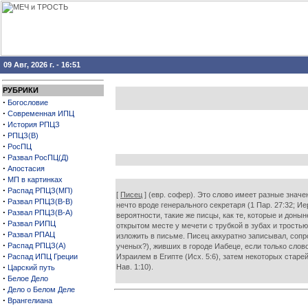
09 Авг, 2026 г. - 16:51
РУБРИКИ
·
Богословие
·
Современная ИПЦ
·
История РПЦЗ
·
РПЦЗ(В)
·
РосПЦ
·
Развал РосПЦ(Д)
·
Апостасия
·
МП в картинках
·
Распад РПЦЗ(МП)
[
Писец
] (евр. софер). Это слово имеет разные значени
·
Развал РПЦЗ(В-В)
нечто вроде генерального секретаря (1 Пар. 27:32; Ие
·
Развал РПЦЗ(В-А)
вероятности, такие же писцы, как те, которые и доны
·
Развал РИПЦ
открытом месте у мечети с трубкой в зубах и тростью
·
Развал РПАЦ
изложить в письме. Писец аккуратно записывал, сопр
·
Распад РПЦЗ(А)
ученых?), живших в городе Иабеце, если только сло
·
Распад ИПЦ Греции
Израилем в Египте (Исх. 5:6), затем некоторых старей
·
Нав. 1:10).
Царский путь
·
Белое Дело
·
Дело о Белом Деле
·
Врангелиана