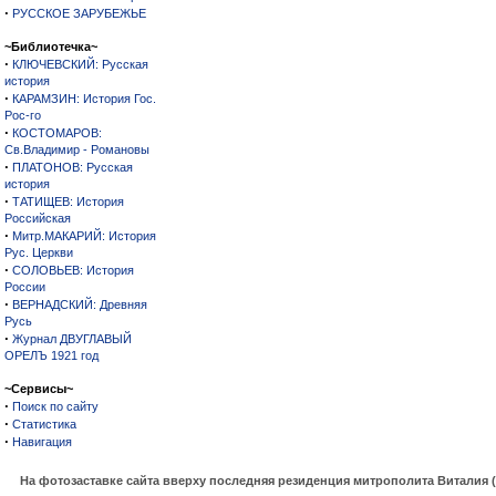
·
РУССКОЕ ЗАРУБЕЖЬЕ
~Библиотечка~
·
КЛЮЧЕВСКИЙ: Русская
история
·
КАРАМЗИН: История Гос.
Рос-го
·
КОСТОМАРОВ:
Св.Владимир - Романовы
·
ПЛАТОНОВ: Русская
история
·
ТАТИЩЕВ: История
Российская
·
Митр.МАКАРИЙ: История
Рус. Церкви
·
СОЛОВЬЕВ: История
России
·
ВЕРНАДСКИЙ: Древняя
Русь
·
Журнал ДВУГЛАВЫЙ
ОРЕЛЪ 1921 год
~Сервисы~
·
Поиск по сайту
·
Статистика
·
Навигация
На фотозаставке сайта вверху последняя резиденция митрополита Виталия 