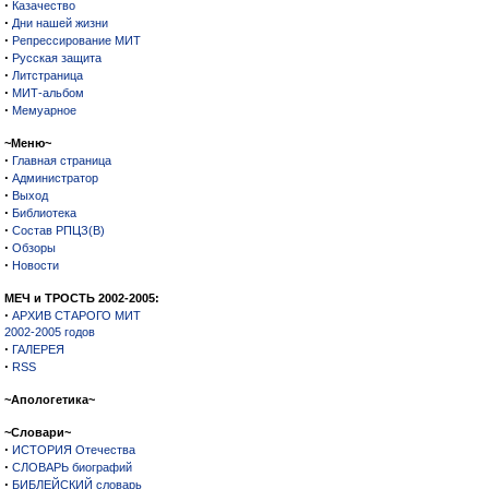
·
Казачество
·
Дни нашей жизни
·
Репрессирование МИТ
·
Русская защита
·
Литстраница
·
МИТ-альбом
·
Мемуарное
~Меню~
·
Главная страница
·
Администратор
·
Выход
·
Библиотека
·
Состав РПЦЗ(В)
·
Обзоры
·
Новости
МЕЧ и ТРОСТЬ 2002-2005:
·
АРХИВ СТАРОГО МИТ
2002-2005 годов
·
ГАЛЕРЕЯ
·
RSS
~Апологетика~
~Словари~
·
ИСТОРИЯ Отечества
·
СЛОВАРЬ биографий
·
БИБЛЕЙСКИЙ словарь