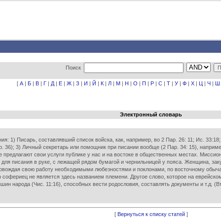
Поиск
[
А
|
Б
|
В
|
Г
|
Д
|
Е
|
Ж
|
З
|
И
|
Й
|
К
|
Л
|
М
|
Н
|
О
|
П
|
Р
|
С
|
Т
|
У
|
Ф
|
Х
|
Ц
|
Ч
|
Ш
Электронный словарь
я: 1) Писарь, составлявший список войска, как, например, во 2 Пар. 26: 11; Ис. 33:18;
р. 36); 3) Личный секретарь или помощник при писании вообще (2 Пар. 34: 15), наприме
не предлагают свои услуги публике у нас и на востоке в общественных местах. Миссио
 для писания в руке, с лежащей рядом бумагой и чернильницей у пояса. Женщина, закут
овождая свою работу необходимыми любезностями и поклонами, по восточному обычаю.
во софериец не является здесь названием племени. Другое слово, которое на еврейск
шин народа (Чис. 11:16), способных вести родословия, составлять документы и т.д. (Вто
[
Вернуться к списку статей
]