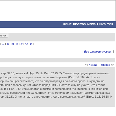
HOME
::
REVIEWS
::
NEWS
::
LINKS
::
TOP
|
Щ
|
Ъ
|
Ы
|
Ь
|
Э
|
Ю
|
Я
]
[
Все статьи словаря
]
<<
Назад
Вперед
>>
 Иер. 37:15, также в 4 Цар. 25:19; Иер. 52:25; 2) Своего рода придворный чиновник,
р, Варух, писец, который помогал писать Иеремии (Иер. 36: 26); 4) По всей
нер Томсон рассказывает, что он видел однажды пожилого араба, сидящего, на
анная с головы до ног, стояла перед ним и шептала ему на ухо то, что хотела
 В 1 Пар. 2:55 упоминается о племени соферийцев, т.е. писцов (книжников или
ом языке обозначает писца «шотер». Этим же словом называют надсмотрщиков над
р. 31:28). О них а часто упоминается, как о помощниках судей (Втор. 1:15; 16:18; И.