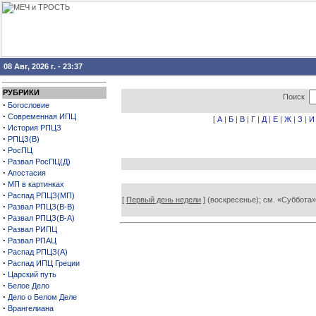
08 Авг, 2026 г. - 23:37
РУБРИКИ
Поиск
·
Богословие
·
Современная ИПЦ
[
А
|
Б
|
В
|
Г
|
Д
|
Е
|
Ж
|
З
|
И
·
История РПЦЗ
·
РПЦЗ(В)
·
РосПЦ
·
Развал РосПЦ(Д)
·
Апостасия
·
МП в картинках
·
Распад РПЦЗ(МП)
[
Первый день недели
] (воскресенье); см. «Суббота»
·
Развал РПЦЗ(В-В)
·
Развал РПЦЗ(В-А)
·
Развал РИПЦ
·
Развал РПАЦ
·
Распад РПЦЗ(А)
·
Распад ИПЦ Греции
·
Царский путь
·
Белое Дело
·
Дело о Белом Деле
·
Врангелиана