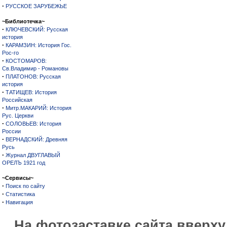
·
РУССКОЕ ЗАРУБЕЖЬЕ
~Библиотечка~
·
КЛЮЧЕВСКИЙ: Русская
история
·
КАРАМЗИН: История Гос.
Рос-го
·
КОСТОМАРОВ:
Св.Владимир - Романовы
·
ПЛАТОНОВ: Русская
история
·
ТАТИЩЕВ: История
Российская
·
Митр.МАКАРИЙ: История
Рус. Церкви
·
СОЛОВЬЕВ: История
России
·
ВЕРНАДСКИЙ: Древняя
Русь
·
Журнал ДВУГЛАВЫЙ
ОРЕЛЪ 1921 год
~Сервисы~
·
Поиск по сайту
·
Статистика
·
Навигация
На фотозаставке сайта вверх