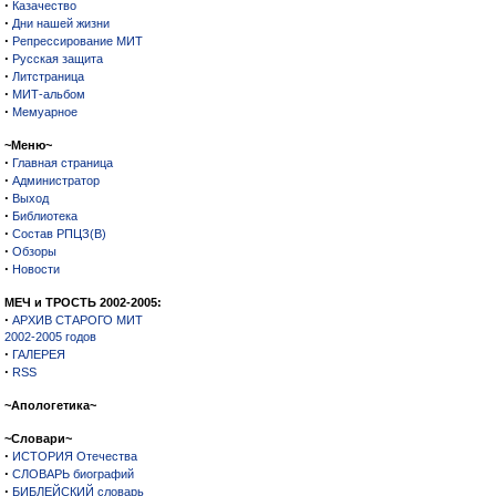
·
Казачество
·
Дни нашей жизни
·
Репрессирование МИТ
·
Русская защита
·
Литстраница
·
МИТ-альбом
·
Мемуарное
~Меню~
·
Главная страница
·
Администратор
·
Выход
·
Библиотека
·
Состав РПЦЗ(В)
·
Обзоры
·
Новости
МЕЧ и ТРОСТЬ 2002-2005:
·
АРХИВ СТАРОГО МИТ
2002-2005 годов
·
ГАЛЕРЕЯ
·
RSS
~Апологетика~
~Словари~
·
ИСТОРИЯ Отечества
·
СЛОВАРЬ биографий
·
БИБЛЕЙСКИЙ словарь