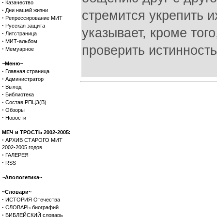
·
Казачество
·
Дни нашей жизни
стремится укрепить и
·
Репрессирование МИТ
·
Русская защита
указывает, кроме тог
·
Литстраница
·
МИТ-альбом
проверить истинность
·
Мемуарное
~Меню~
·
Главная страница
·
Администратор
·
Выход
·
Библиотека
·
Состав РПЦЗ(В)
·
Обзоры
·
Новости
МЕЧ и ТРОСТЬ 2002-2005:
·
АРХИВ СТАРОГО МИТ
2002-2005 годов
·
ГАЛЕРЕЯ
·
RSS
~Апологетика~
~Словари~
·
ИСТОРИЯ Отечества
·
СЛОВАРЬ биографий
·
БИБЛЕЙСКИЙ словарь