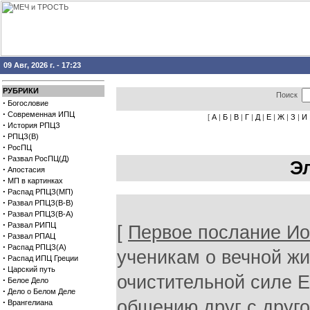
09 Авг, 2026 г. - 17:23
РУБРИКИ
Поиск
·
Богословие
·
Современная ИПЦ
[
А
|
Б
|
В
|
Г
|
Д
|
Е
|
Ж
|
З
|
И
·
История РПЦЗ
·
РПЦЗ(В)
·
РосПЦ
·
Развал РосПЦ(Д)
Э
·
Апостасия
·
МП в картинках
·
Распад РПЦЗ(МП)
·
Развал РПЦЗ(В-В)
·
Развал РПЦЗ(В-А)
·
Развал РИПЦ
[
Первое послание Ио
·
Развал РПАЦ
·
Распад РПЦЗ(А)
ученикам о вечной жи
·
Распад ИПЦ Греции
·
Царский путь
очистительной силе Е
·
Белое Дело
·
Дело о Белом Деле
·
общению друг с друго
Врангелиана