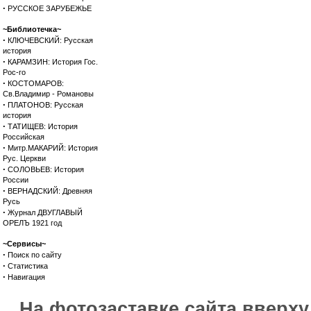
·
РУССКОЕ ЗАРУБЕЖЬЕ
~Библиотечка~
·
КЛЮЧЕВСКИЙ: Русская
история
·
КАРАМЗИН: История Гос.
Рос-го
·
КОСТОМАРОВ:
Св.Владимир - Романовы
·
ПЛАТОНОВ: Русская
история
·
ТАТИЩЕВ: История
Российская
·
Митр.МАКАРИЙ: История
Рус. Церкви
·
СОЛОВЬЕВ: История
России
·
ВЕРНАДСКИЙ: Древняя
Русь
·
Журнал ДВУГЛАВЫЙ
ОРЕЛЪ 1921 год
~Сервисы~
·
Поиск по сайту
·
Статистика
·
Навигация
На фотозаставке сайта вверх