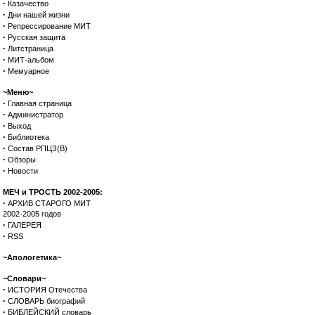
·
Казачество
·
Дни нашей жизни
·
Репрессирование МИТ
·
Русская защита
·
Литстраница
·
МИТ-альбом
·
Мемуарное
~Меню~
·
Главная страница
·
Администратор
·
Выход
·
Библиотека
·
Состав РПЦЗ(В)
·
Обзоры
·
Новости
МЕЧ и ТРОСТЬ 2002-2005:
·
АРХИВ СТАРОГО МИТ
2002-2005 годов
·
ГАЛЕРЕЯ
·
RSS
~Апологетика~
~Словари~
·
ИСТОРИЯ Отечества
·
СЛОВАРЬ биографий
·
БИБЛЕЙСКИЙ словарь