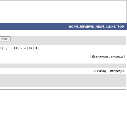
HOME
::
REVIEWS
::
NEWS
::
LINKS
::
TOP
Ш
|
Щ
|
Ъ
|
Ы
|
Ь
|
Э
|
Ю
|
Я
]
[
Все статьи словаря
]
<<
Назад
Вперед
>>