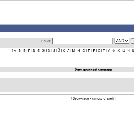
Поиск
[
А
|
Б
|
В
|
Г
|
Д
|
Е
|
Ж
|
З
|
И
|
Й
|
К
|
Л
|
М
|
Н
|
О
|
П
|
Р
|
С
|
Т
|
У
|
Ф
|
Х
|
Ц
|
Ч
|
Электронный словарь
[
Вернуться к списку статей
]