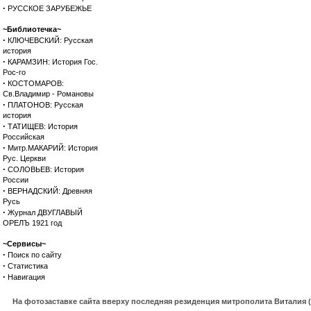
·
РУССКОЕ ЗАРУБЕЖЬЕ
~Библиотечка~
·
КЛЮЧЕВСКИЙ: Русская
история
·
КАРАМЗИН: История Гос.
Рос-го
·
КОСТОМАРОВ:
Св.Владимир - Романовы
·
ПЛАТОНОВ: Русская
история
·
ТАТИЩЕВ: История
Российская
·
Митр.МАКАРИЙ: История
Рус. Церкви
·
СОЛОВЬЕВ: История
России
·
ВЕРНАДСКИЙ: Древняя
Русь
·
Журнал ДВУГЛАВЫЙ
ОРЕЛЪ 1921 год
~Сервисы~
·
Поиск по сайту
·
Статистика
·
Навигация
На фотозаставке сайта вверху последняя резиденция митрополита Виталия 