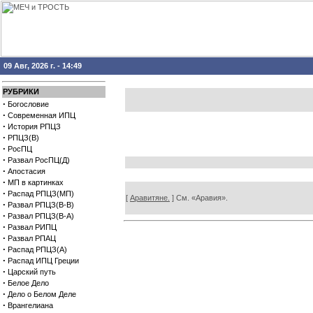
09 Авг, 2026 г. - 14:49
РУБРИКИ
·
Богословие
·
Современная ИПЦ
·
История РПЦЗ
·
РПЦЗ(В)
·
РосПЦ
·
Развал РосПЦ(Д)
·
Апостасия
·
МП в картинках
·
Распад РПЦЗ(МП)
[
Аравитяне.
] См. «Аравия».
·
Развал РПЦЗ(В-В)
·
Развал РПЦЗ(В-А)
·
Развал РИПЦ
·
Развал РПАЦ
·
Распад РПЦЗ(А)
·
Распад ИПЦ Греции
·
Царский путь
·
Белое Дело
·
Дело о Белом Деле
·
Врангелиана