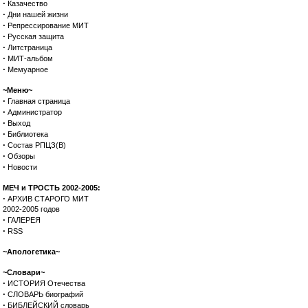
·
Казачество
·
Дни нашей жизни
·
Репрессирование МИТ
·
Русская защита
·
Литстраница
·
МИТ-альбом
·
Мемуарное
~Меню~
·
Главная страница
·
Администратор
·
Выход
·
Библиотека
·
Состав РПЦЗ(В)
·
Обзоры
·
Новости
МЕЧ и ТРОСТЬ 2002-2005:
·
АРХИВ СТАРОГО МИТ
2002-2005 годов
·
ГАЛЕРЕЯ
·
RSS
~Апологетика~
~Словари~
·
ИСТОРИЯ Отечества
·
СЛОВАРЬ биографий
·
БИБЛЕЙСКИЙ словарь