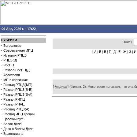
09 Авг, 2026 г. - 17:22
РУБРИКИ
Поиск
·
Богословие
·
Современная ИПЦ
[
А
|
Б
|
В
|
Г
|
Д
|
Е
|
Ж
|
З
|
И
·
История РПЦЗ
·
РПЦЗ(В)
·
РосПЦ
·
Развал РосПЦ(Д)
·
Апостасия
·
МП в картинках
·
Распад РПЦЗ(МП)
[
Апфика
] (Филим. 2). Некоторые полагают, что она 
·
Развал РПЦЗ(В-В)
·
Развал РПЦЗ(В-А)
·
Развал РИПЦ
·
Развал РПАЦ
·
Распад РПЦЗ(А)
·
Распад ИПЦ Греции
·
Царский путь
·
Белое Дело
·
Дело о Белом Деле
·
Врангелиана