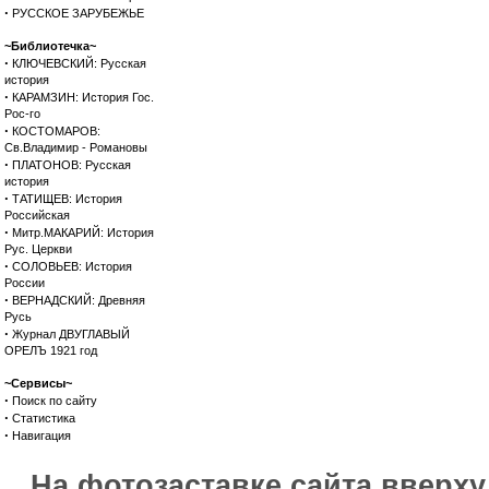
·
РУССКОЕ ЗАРУБЕЖЬЕ
~Библиотечка~
·
КЛЮЧЕВСКИЙ: Русская
история
·
КАРАМЗИН: История Гос.
Рос-го
·
КОСТОМАРОВ:
Св.Владимир - Романовы
·
ПЛАТОНОВ: Русская
история
·
ТАТИЩЕВ: История
Российская
·
Митр.МАКАРИЙ: История
Рус. Церкви
·
СОЛОВЬЕВ: История
России
·
ВЕРНАДСКИЙ: Древняя
Русь
·
Журнал ДВУГЛАВЫЙ
ОРЕЛЪ 1921 год
~Сервисы~
·
Поиск по сайту
·
Статистика
·
Навигация
На фотозаставке сайта вверх