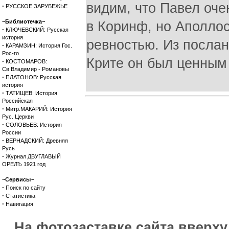
видим, что Павел оче
·
РУССКОЕ ЗАРУБЕЖЬЕ
~Библиотечка~
в Коринф, но Аполлос
·
КЛЮЧЕВСКИЙ: Русская
история
ревностью. Из послан
·
КАРАМЗИН: История Гос.
Рос-го
Крите он был ценным
·
КОСТОМАРОВ:
Св.Владимир - Романовы
·
ПЛАТОНОВ: Русская
история
·
ТАТИЩЕВ: История
Российская
·
Митр.МАКАРИЙ: История
Рус. Церкви
·
СОЛОВЬЕВ: История
России
·
ВЕРНАДСКИЙ: Древняя
Русь
·
Журнал ДВУГЛАВЫЙ
ОРЕЛЪ 1921 год
~Сервисы~
·
Поиск по сайту
·
Статистика
·
Навигация
На фотозаставке сайта вверх