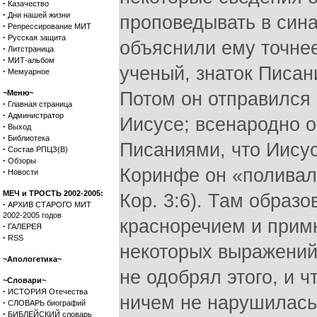
·
Казачество
·
Дни нашей жизни
проповедывать в сина
·
Репрессирование МИТ
·
Русская защита
объяснили ему точнее
·
Литстраница
·
МИТ-альбом
ученый, знаток Писан
·
Мемуарное
~Меню~
Потом он отправился 
·
Главная страница
·
Администратор
Иисусе; всенародно о
·
Выход
·
Библиотека
Писаниями, что Иисус 
·
Состав РПЦЗ(В)
·
Обзоры
Коринфе он «поливал 
·
Новости
МЕЧ и ТРОСТЬ 2002-2005:
Кор. 3:6). Там образо
·
АРХИВ СТАРОГО МИТ
2002-2005 годов
красноречием и примкн
·
ГАЛЕРЕЯ
·
RSS
некоторых выражений
~Апологетика~
не одобрял этого, и 
~Словари~
·
ИСТОРИЯ Отечества
ничем не нарушилась (
·
СЛОВАРЬ биографий
·
БИБЛЕЙСКИЙ словарь