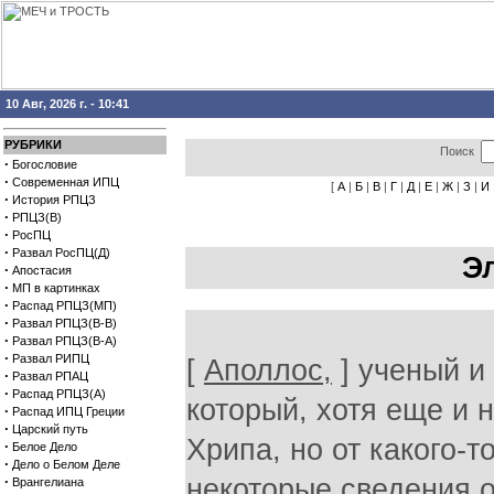
10 Авг, 2026 г. - 10:41
РУБРИКИ
Поиск
·
Богословие
·
Современная ИПЦ
[
А
|
Б
|
В
|
Г
|
Д
|
Е
|
Ж
|
З
|
И
·
История РПЦЗ
·
РПЦЗ(В)
·
РосПЦ
·
Развал РосПЦ(Д)
Э
·
Апостасия
·
МП в картинках
·
Распад РПЦЗ(МП)
·
Развал РПЦЗ(В-В)
·
Развал РПЦЗ(В-А)
·
Развал РИПЦ
[
Аполлос,
] ученый и
·
Развал РПАЦ
·
Распад РПЦЗ(А)
который, хотя еще и 
·
Распад ИПЦ Греции
·
Царский путь
Хрипа, но от какого-
·
Белое Дело
·
Дело о Белом Деле
·
некоторые сведения о
Врангелиана