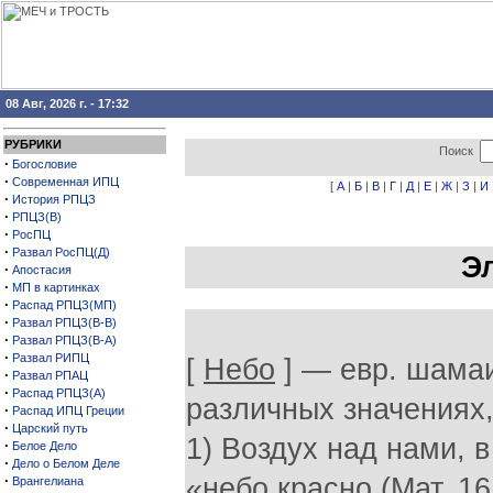
08 Авг, 2026 г. - 17:32
РУБРИКИ
Поиск
·
Богословие
·
Современная ИПЦ
[
А
|
Б
|
В
|
Г
|
Д
|
Е
|
Ж
|
З
|
И
·
История РПЦЗ
·
РПЦЗ(В)
·
РосПЦ
·
Развал РосПЦ(Д)
Э
·
Апостасия
·
МП в картинках
·
Распад РПЦЗ(МП)
·
Развал РПЦЗ(В-В)
·
Развал РПЦЗ(В-А)
·
Развал РИПЦ
[
Небо
] — евр. шамаи
·
Развал РПАЦ
·
Распад РПЦЗ(А)
различных значениях,
·
Распад ИПЦ Греции
·
Царский путь
1) Воздух над нами, в
·
Белое Дело
·
Дело о Белом Деле
·
«небо красно (Мат. 16
Врангелиана