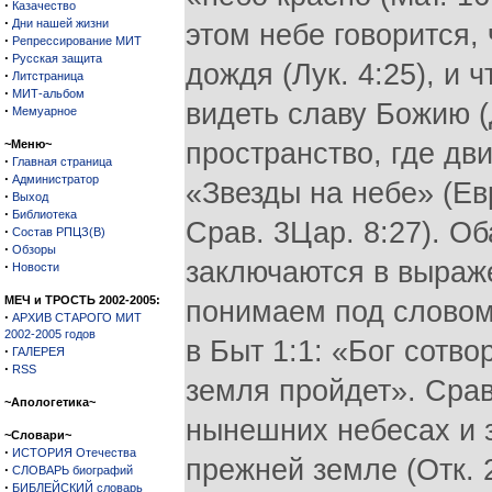
·
Казачество
·
Дни нашей жизни
этом небе говорится,
·
Репрессирование МИТ
·
Русская защита
дождя (Лук. 4:25), и ч
·
Литстраница
·
МИТ-альбом
видеть славу Божию (
·
Мемуарное
~Меню~
пространство, где дв
·
Главная страница
·
Администратор
«Звезды на небе» (Евр
·
Выход
·
Библиотека
Срав. 3Цар. 8:27). О
·
Состав РПЦЗ(В)
·
Обзоры
заключаются в выраже
·
Новости
МЕЧ и ТРОСТЬ 2002-2005:
понимаем под словом
·
АРХИВ СТАРОГО МИТ
2002-2005 годов
в Быт 1:1: «Бог сотво
·
ГАЛЕРЕЯ
·
RSS
земля пройдет». Срав.
~Апологетика~
нынешних небесах и з
~Словари~
·
ИСТОРИЯ Отечества
прежней земле (Отк. 
·
СЛОВАРЬ биографий
·
БИБЛЕЙСКИЙ словарь