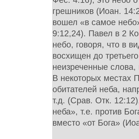
Фес. 4:16); это небо
грешников (Иоан. 14:
вошел «в самое небо»
9:12,24). Павел в 2 К
небо, говоря, что в 
восхищен до третьего 
неизреченные слова, 
В некоторых местах 
обитателей неба, напр
т.д. (Срав. Отк. 12:1
неба», т.е. против Бо
вместо «от Бога» (Иоан