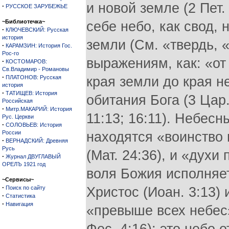
и новой земле (2 Пет.
·
РУССКОЕ ЗАРУБЕЖЬЕ
~Библиотечка~
себе небо, как свод, 
·
КЛЮЧЕВСКИЙ: Русская
история
земли (См. «твердь, «
·
КАРАМЗИН: История Гос.
Рос-го
выражениям, как: «от 
·
КОСТОМАРОВ:
Св.Владимир - Романовы
·
ПЛАТОНОВ: Русская
края земли до края не
история
·
ТАТИЩЕВ: История
обитания Бога (3 Цар.
Российская
·
Митр.МАКАРИЙ: История
11:13; 16:11). Небесн
Рус. Церкви
·
СОЛОВЬЕВ: История
России
находятся «воинство 
·
ВЕРНАДСКИЙ: Древняя
Русь
(Мат. 24:36), и «духи 
·
Журнал ДВУГЛАВЫЙ
ОРЕЛЪ 1921 год
воля Божия исполняет
~Сервисы~
·
Поиск по сайту
Христос (Иоан. 3:13) 
·
Статистика
·
Навигация
«превыше всех небес»