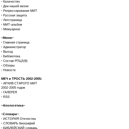
·
Казачество
·
Дни нашей жизни
·
Репрессирование МИТ
·
Русская защита
·
Литстраница
·
МИТ-альбом
·
Мемуарное
~Меню~
·
Главная страница
·
Администратор
·
Выход
·
Библиотека
·
Состав РПЦЗ(В)
·
Обзоры
·
Новости
МЕЧ и ТРОСТЬ 2002-2005:
·
АРХИВ СТАРОГО МИТ
2002-2005 годов
·
ГАЛЕРЕЯ
·
RSS
~Апологетика~
~Словари~
·
ИСТОРИЯ Отечества
·
СЛОВАРЬ биографий
·
БИБЛЕЙСКИЙ словарь