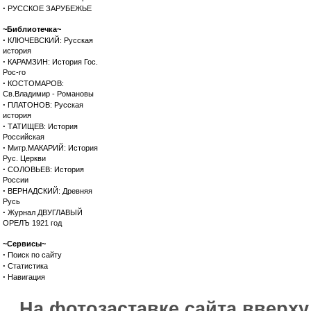
·
РУССКОЕ ЗАРУБЕЖЬЕ
~Библиотечка~
·
КЛЮЧЕВСКИЙ: Русская
история
·
КАРАМЗИН: История Гос.
Рос-го
·
КОСТОМАРОВ:
Св.Владимир - Романовы
·
ПЛАТОНОВ: Русская
история
·
ТАТИЩЕВ: История
Российская
·
Митр.МАКАРИЙ: История
Рус. Церкви
·
СОЛОВЬЕВ: История
России
·
ВЕРНАДСКИЙ: Древняя
Русь
·
Журнал ДВУГЛАВЫЙ
ОРЕЛЪ 1921 год
~Сервисы~
·
Поиск по сайту
·
Статистика
·
Навигация
На фотозаставке сайта вверх