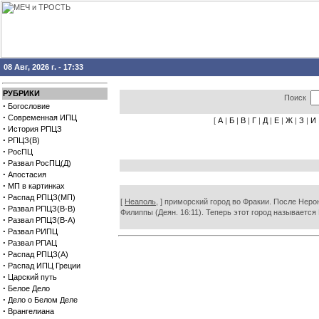
08 Авг, 2026 г. - 17:33
РУБРИКИ
Поиск
·
Богословие
·
Современная ИПЦ
[
А
|
Б
|
В
|
Г
|
Д
|
Е
|
Ж
|
З
|
И
·
История РПЦЗ
·
РПЦЗ(В)
·
РосПЦ
·
Развал РосПЦ(Д)
·
Апостасия
·
МП в картинках
·
Распад РПЦЗ(МП)
[
Неаполь,
] приморский город во Фракии. После Неро
·
Развал РПЦЗ(В-В)
Филиппы (Деян. 16:11). Теперь этот город называется
·
Развал РПЦЗ(В-А)
·
Развал РИПЦ
·
Развал РПАЦ
·
Распад РПЦЗ(А)
·
Распад ИПЦ Греции
·
Царский путь
·
Белое Дело
·
Дело о Белом Деле
·
Врангелиана