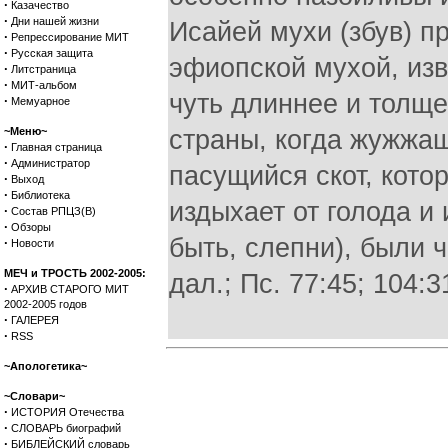
·
Казачество
·
Дни нашей жизни
Исайей мухи (збув) п
·
Репрессирование МИТ
·
Русская защита
эфиопской мухой, изв
·
Литстраница
·
МИТ-альбом
чуть длиннее и толщ
·
Мемуарное
~Меню~
страны, когда жужжащ
·
Главная страница
·
Администратор
пасущийся скот, котор
·
Выход
·
Библиотека
издыхает от голода и
·
Состав РПЦЗ(В)
·
Обзоры
быть, слепни), были ч
·
Новости
МЕЧ и ТРОСТЬ 2002-2005:
дал.; Пс. 77:45; 104:3
·
АРХИВ СТАРОГО МИТ
2002-2005 годов
·
ГАЛЕРЕЯ
·
RSS
~Апологетика~
~Словари~
·
ИСТОРИЯ Отечества
·
СЛОВАРЬ биографий
·
БИБЛЕЙСКИЙ словарь