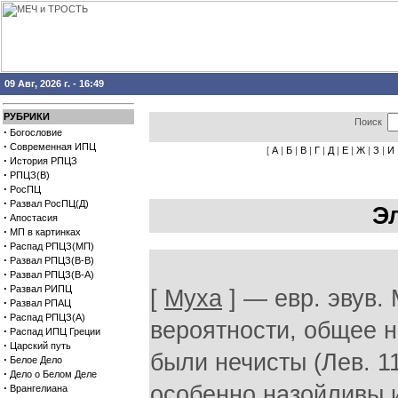
09 Авг, 2026 г. - 16:49
РУБРИКИ
Поиск
·
Богословие
·
Современная ИПЦ
[
А
|
Б
|
В
|
Г
|
Д
|
Е
|
Ж
|
З
|
И
·
История РПЦЗ
·
РПЦЗ(В)
·
РосПЦ
·
Развал РосПЦ(Д)
Э
·
Апостасия
·
МП в картинках
·
Распад РПЦЗ(МП)
·
Развал РПЦЗ(В-В)
·
Развал РПЦЗ(В-А)
·
Развал РИПЦ
[
Муха
] — евр. эвув. 
·
Развал РПАЦ
·
Распад РПЦЗ(А)
вероятности, общее н
·
Распад ИПЦ Греции
·
Царский путь
были нечисты (Лев. 1
·
Белое Дело
·
Дело о Белом Деле
·
особенно назойливы 
Врангелиана