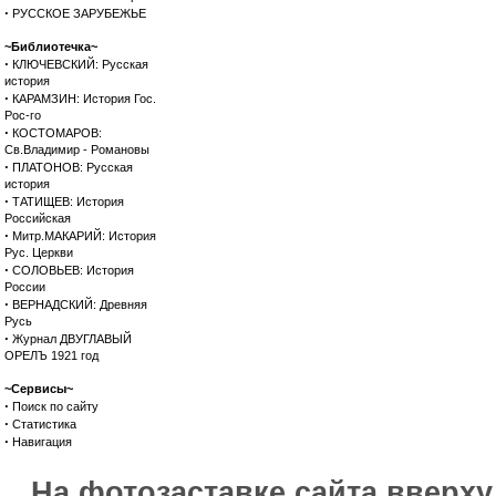
·
РУССКОЕ ЗАРУБЕЖЬЕ
~Библиотечка~
·
КЛЮЧЕВСКИЙ: Русская
история
·
КАРАМЗИН: История Гос.
Рос-го
·
КОСТОМАРОВ:
Св.Владимир - Романовы
·
ПЛАТОНОВ: Русская
история
·
ТАТИЩЕВ: История
Российская
·
Митр.МАКАРИЙ: История
Рус. Церкви
·
СОЛОВЬЕВ: История
России
·
ВЕРНАДСКИЙ: Древняя
Русь
·
Журнал ДВУГЛАВЫЙ
ОРЕЛЪ 1921 год
~Сервисы~
·
Поиск по сайту
·
Статистика
·
Навигация
На фотозаставке сайта вверх