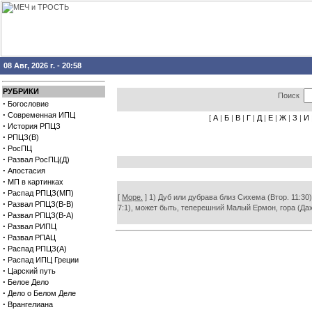
08 Авг, 2026 г. - 20:58
РУБРИКИ
Поиск
·
Богословие
·
Современная ИПЦ
[
А
|
Б
|
В
|
Г
|
Д
|
Е
|
Ж
|
З
|
И
·
История РПЦЗ
·
РПЦЗ(В)
·
РосПЦ
·
Развал РосПЦ(Д)
·
Апостасия
·
МП в картинках
·
Распад РПЦЗ(МП)
[
Море.
] 1) Дуб или дубрава близ Сихема (Втор. 11:30
·
Развал РПЦЗ(В-В)
7:1), может быть, теперешний Малый Ермон, гора (Дах
·
Развал РПЦЗ(В-А)
·
Развал РИПЦ
·
Развал РПАЦ
·
Распад РПЦЗ(А)
·
Распад ИПЦ Греции
·
Царский путь
·
Белое Дело
·
Дело о Белом Деле
·
Врангелиана