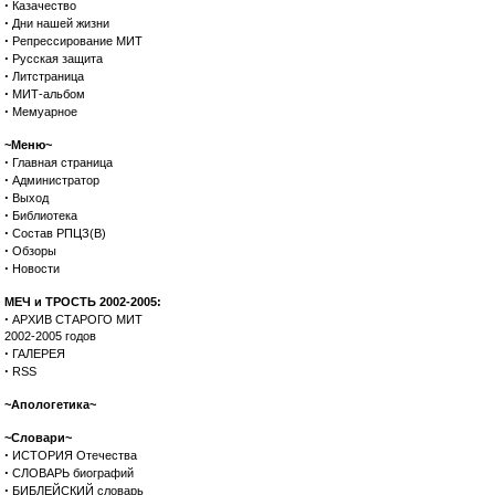
·
Казачество
·
Дни нашей жизни
·
Репрессирование МИТ
·
Русская защита
·
Литстраница
·
МИТ-альбом
·
Мемуарное
~Меню~
·
Главная страница
·
Администратор
·
Выход
·
Библиотека
·
Состав РПЦЗ(В)
·
Обзоры
·
Новости
МЕЧ и ТРОСТЬ 2002-2005:
·
АРХИВ СТАРОГО МИТ
2002-2005 годов
·
ГАЛЕРЕЯ
·
RSS
~Апологетика~
~Словари~
·
ИСТОРИЯ Отечества
·
СЛОВАРЬ биографий
·
БИБЛЕЙСКИЙ словарь