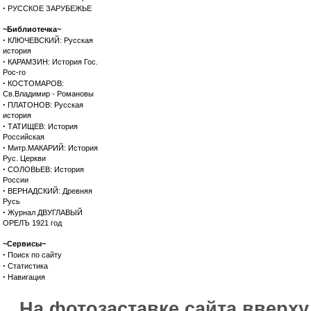
·
РУССКОЕ ЗАРУБЕЖЬЕ
~Библиотечка~
·
КЛЮЧЕВСКИЙ: Русская
история
·
КАРАМЗИН: История Гос.
Рос-го
·
КОСТОМАРОВ:
Св.Владимир - Романовы
·
ПЛАТОНОВ: Русская
история
·
ТАТИЩЕВ: История
Российская
·
Митр.МАКАРИЙ: История
Рус. Церкви
·
СОЛОВЬЕВ: История
России
·
ВЕРНАДСКИЙ: Древняя
Русь
·
Журнал ДВУГЛАВЫЙ
ОРЕЛЪ 1921 год
~Сервисы~
·
Поиск по сайту
·
Статистика
·
Навигация
На фотозаставке сайта вверх