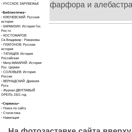
фарфора и алебастра.
·
РУССКОЕ ЗАРУБЕЖЬЕ
~Библиотечка~
·
КЛЮЧЕВСКИЙ: Русская
история
·
КАРАМЗИН: История Гос.
Рос-го
·
КОСТОМАРОВ:
Св.Владимир - Романовы
·
ПЛАТОНОВ: Русская
история
·
ТАТИЩЕВ: История
Российская
·
Митр.МАКАРИЙ: История
Рус. Церкви
·
СОЛОВЬЕВ: История
России
·
ВЕРНАДСКИЙ: Древняя
Русь
·
Журнал ДВУГЛАВЫЙ
ОРЕЛЪ 1921 год
~Сервисы~
·
Поиск по сайту
·
Статистика
·
Навигация
На фотозаставке сайта вверх