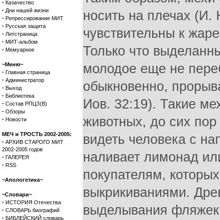
·
Казачество
·
Дни нашей жизни
носить на плечах (И. 
·
Репрессирование МИТ
·
Русская защита
чувствительны к жаре,
·
Литстраница
·
МИТ-альбом
Только что выделанн
·
Мемуарное
~Меню~
молодое еще не пере
·
Главная страница
·
Администратор
обыкновенно, прорыва
·
Выход
·
Библиотека
Иов. 32:19). Такие м
·
Состав РПЦЗ(В)
·
Обзоры
животных, до сих пор
·
Новости
МЕЧ и ТРОСТЬ 2002-2005:
видеть человека с на
·
АРХИВ СТАРОГО МИТ
2002-2005 годов
наливает лимонад ил
·
ГАЛЕРЕЯ
·
RSS
покупателям, которых
~Апологетика~
выкрикиваниями. Дре
~Словари~
·
ИСТОРИЯ Отечества
выделывания фляжек 
·
СЛОВАРЬ биографий
·
БИБЛЕЙСКИЙ словарь