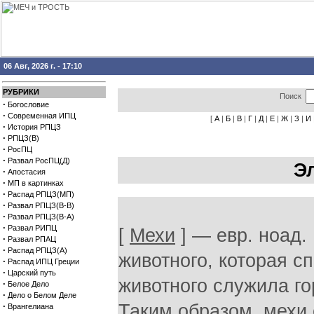
06 Авг, 2026 г. - 17:10
РУБРИКИ
Поиск
·
Богословие
·
Современная ИПЦ
[
А
|
Б
|
В
|
Г
|
Д
|
Е
|
Ж
|
З
|
И
·
История РПЦЗ
·
РПЦЗ(В)
·
РосПЦ
·
Развал РосПЦ(Д)
Э
·
Апостасия
·
МП в картинках
·
Распад РПЦЗ(МП)
·
Развал РПЦЗ(В-В)
·
Развал РПЦЗ(В-А)
·
Развал РИПЦ
[
Мехи
] — евр. ноад.
·
Развал РПАЦ
·
Распад РПЦЗ(А)
животного, которая с
·
Распад ИПЦ Греции
·
Царский путь
животного служила го
·
Белое Дело
·
Дело о Белом Деле
·
Таким образом, мехи
Врангелиана