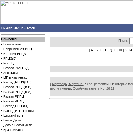
06 Авг, 2026 г. - 12:20
РУБРИКИ
Поиск
·
Богословие
·
Современная ИПЦ
[
А
|
Б
|
В
|
Г
|
Д
|
Е
|
Ж
|
З
|
И
·
История РПЦЗ
·
РПЦЗ(В)
·
РосПЦ
·
Развал РосПЦ(Д)
·
Апостасия
·
МП в картинках
·
Распад РПЦЗ(МП)
[
Мертвецы, мертвые
] : евр. рефаимы. Некоторые мест
·
Развал РПЦЗ(В-В)
после смерти. Особенно заметь Ис. 26:19.
·
Развал РПЦЗ(В-А)
·
Развал РИПЦ
·
Развал РПАЦ
·
Распад РПЦЗ(А)
·
Распад ИПЦ Греции
·
Царский путь
·
Белое Дело
·
Дело о Белом Деле
·
Врангелиана