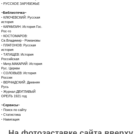
·
РУССКОЕ ЗАРУБЕЖЬЕ
~Библиотечка~
·
КЛЮЧЕВСКИЙ: Русская
история
·
КАРАМЗИН: История Гос.
Рос-го
·
КОСТОМАРОВ:
Св.Владимир - Романовы
·
ПЛАТОНОВ: Русская
история
·
ТАТИЩЕВ: История
Российская
·
Митр.МАКАРИЙ: История
Рус. Церкви
·
СОЛОВЬЕВ: История
России
·
ВЕРНАДСКИЙ: Древняя
Русь
·
Журнал ДВУГЛАВЫЙ
ОРЕЛЪ 1921 год
~Сервисы~
·
Поиск по сайту
·
Статистика
·
Навигация
На фотозаставке сайта вверх