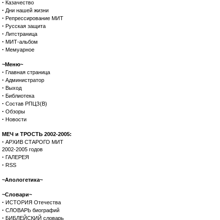
·
Казачество
·
Дни нашей жизни
·
Репрессирование МИТ
·
Русская защита
·
Литстраница
·
МИТ-альбом
·
Мемуарное
~Меню~
·
Главная страница
·
Администратор
·
Выход
·
Библиотека
·
Состав РПЦЗ(В)
·
Обзоры
·
Новости
МЕЧ и ТРОСТЬ 2002-2005:
·
АРХИВ СТАРОГО МИТ
2002-2005 годов
·
ГАЛЕРЕЯ
·
RSS
~Апологетика~
~Словари~
·
ИСТОРИЯ Отечества
·
СЛОВАРЬ биографий
·
БИБЛЕЙСКИЙ словарь