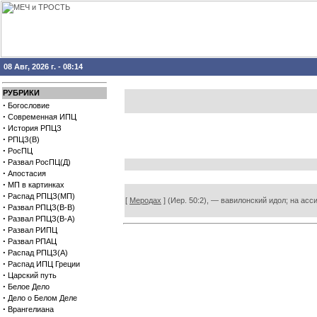
08 Авг, 2026 г. - 08:14
РУБРИКИ
·
Богословие
·
Современная ИПЦ
·
История РПЦЗ
·
РПЦЗ(В)
·
РосПЦ
·
Развал РосПЦ(Д)
·
Апостасия
·
МП в картинках
·
Распад РПЦЗ(МП)
[
Меродах
] (Иер. 50:2), — вавилонский идол; на ас
·
Развал РПЦЗ(В-В)
·
Развал РПЦЗ(В-А)
·
Развал РИПЦ
·
Развал РПАЦ
·
Распад РПЦЗ(А)
·
Распад ИПЦ Греции
·
Царский путь
·
Белое Дело
·
Дело о Белом Деле
·
Врангелиана