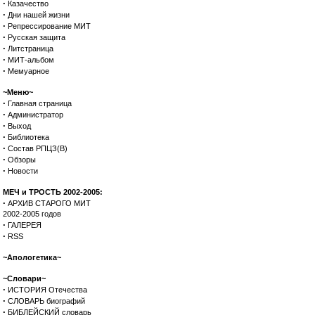
·
Казачество
·
Дни нашей жизни
·
Репрессирование МИТ
·
Русская защита
·
Литстраница
·
МИТ-альбом
·
Мемуарное
~Меню~
·
Главная страница
·
Администратор
·
Выход
·
Библиотека
·
Состав РПЦЗ(В)
·
Обзоры
·
Новости
МЕЧ и ТРОСТЬ 2002-2005:
·
АРХИВ СТАРОГО МИТ
2002-2005 годов
·
ГАЛЕРЕЯ
·
RSS
~Апологетика~
~Словари~
·
ИСТОРИЯ Отечества
·
СЛОВАРЬ биографий
·
БИБЛЕЙСКИЙ словарь