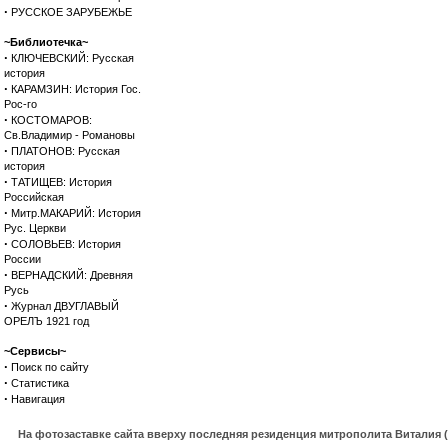
·
РУССКОЕ ЗАРУБЕЖЬЕ
~Библиотечка~
·
КЛЮЧЕВСКИЙ: Русская
история
·
КАРАМЗИН: История Гос.
Рос-го
·
КОСТОМАРОВ:
Св.Владимир - Романовы
·
ПЛАТОНОВ: Русская
история
·
ТАТИЩЕВ: История
Российская
·
Митр.МАКАРИЙ: История
Рус. Церкви
·
СОЛОВЬЕВ: История
России
·
ВЕРНАДСКИЙ: Древняя
Русь
·
Журнал ДВУГЛАВЫЙ
ОРЕЛЪ 1921 год
~Сервисы~
·
Поиск по сайту
·
Статистика
·
Навигация
На фотозаставке сайта вверху последняя резиденция митрополита Виталия 