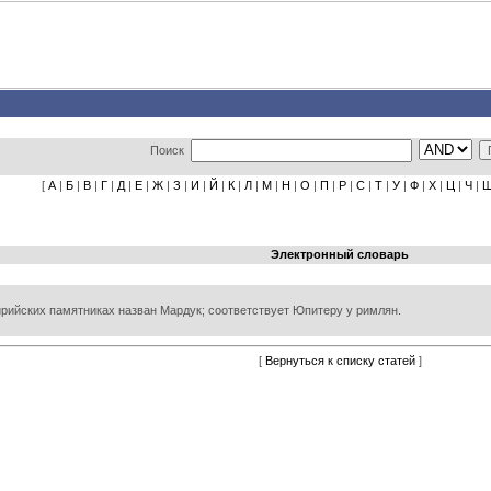
Поиск
[
А
|
Б
|
В
|
Г
|
Д
|
Е
|
Ж
|
З
|
И
|
Й
|
К
|
Л
|
М
|
Н
|
О
|
П
|
Р
|
С
|
Т
|
У
|
Ф
|
Х
|
Ц
|
Ч
|
Электронный словарь
сирийских памятниках назван Мардук; соответствует Юпитеру у римлян.
[
Вернуться к списку статей
]