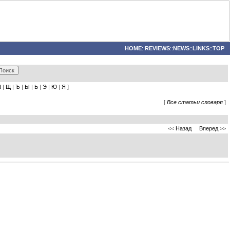
HOME
::
REVIEWS
::
NEWS
::
LINKS
::
TOP
Ш
|
Щ
|
Ъ
|
Ы
|
Ь
|
Э
|
Ю
|
Я
]
[
Все статьи словаря
]
<<
Назад
Вперед
>>