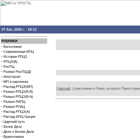
07 Авг, 2026 г. - 18:12
РУБРИКИ
·
Богословие
·
Современная ИПЦ
·
История РПЦЗ
·
РПЦЗ(В)
·
РосПЦ
·
Развал РосПЦ(Д)
·
Апостасия
·
МП в картинках
·
Распад РПЦЗ(МП)
[
Амплий,
] христианин в Риме, которого Павел прив
·
Развал РПЦЗ(В-В)
·
Развал РПЦЗ(В-А)
·
Развал РИПЦ
·
Развал РПАЦ
·
Распад РПЦЗ(А)
·
Распад ИПЦ Греции
·
Царский путь
·
Белое Дело
·
Дело о Белом Деле
·
Врангелиана