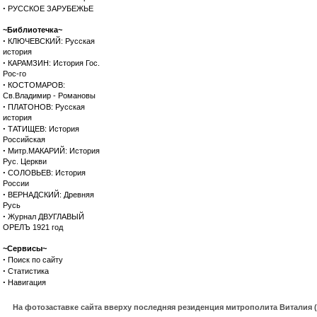
·
РУССКОЕ ЗАРУБЕЖЬЕ
~Библиотечка~
·
КЛЮЧЕВСКИЙ: Русская
история
·
КАРАМЗИН: История Гос.
Рос-го
·
КОСТОМАРОВ:
Св.Владимир - Романовы
·
ПЛАТОНОВ: Русская
история
·
ТАТИЩЕВ: История
Российская
·
Митр.МАКАРИЙ: История
Рус. Церкви
·
СОЛОВЬЕВ: История
России
·
ВЕРНАДСКИЙ: Древняя
Русь
·
Журнал ДВУГЛАВЫЙ
ОРЕЛЪ 1921 год
~Сервисы~
·
Поиск по сайту
·
Статистика
·
Навигация
На фотозаставке сайта вверху последняя резиденция митрополита Виталия 