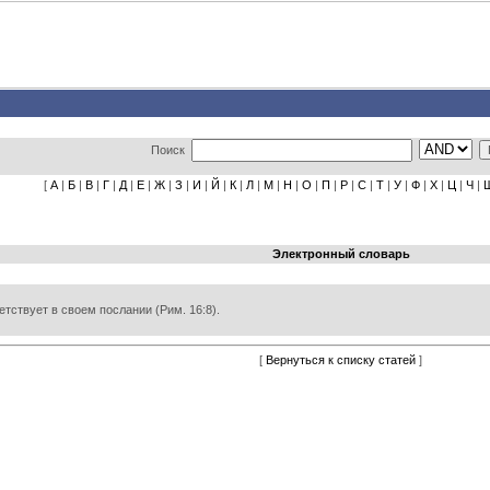
Поиск
[
А
|
Б
|
В
|
Г
|
Д
|
Е
|
Ж
|
З
|
И
|
Й
|
К
|
Л
|
М
|
Н
|
О
|
П
|
Р
|
С
|
Т
|
У
|
Ф
|
Х
|
Ц
|
Ч
|
Электронный словарь
етствует в своем послании (Рим. 16:8).
[
Вернуться к списку статей
]