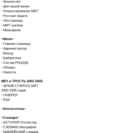
·
Казачество
·
Дни нашей жизни
·
Репрессирование МИТ
·
Русская защита
·
Литстраница
·
МИТ-альбом
·
Мемуарное
~Меню~
·
Главная страница
·
Администратор
·
Выход
·
Библиотека
·
Состав РПЦЗ(В)
·
Обзоры
·
Новости
МЕЧ и ТРОСТЬ 2002-2005:
·
АРХИВ СТАРОГО МИТ
2002-2005 годов
·
ГАЛЕРЕЯ
·
RSS
~Апологетика~
~Словари~
·
ИСТОРИЯ Отечества
·
СЛОВАРЬ биографий
·
БИБЛЕЙСКИЙ словарь