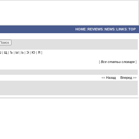
HOME
::
REVIEWS
::
NEWS
::
LINKS
::
TOP
Ш
|
Щ
|
Ъ
|
Ы
|
Ь
|
Э
|
Ю
|
Я
]
[
Все статьи словаря
]
<<
Назад
Вперед
>>