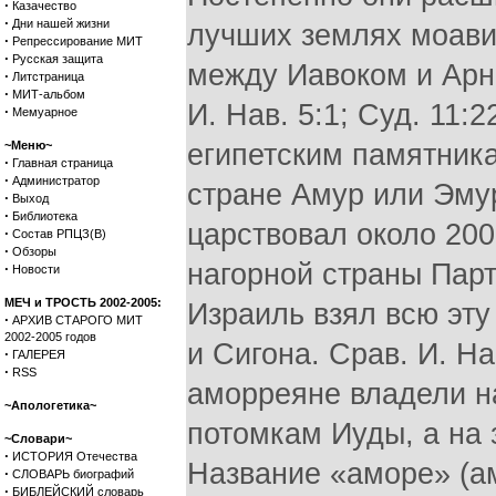
·
Казачество
·
Дни нашей жизни
лучших землях моавит
·
Репрессирование МИТ
·
Русская защита
между Иавоком и Арнон
·
Литстраница
·
МИТ-альбом
И. Нав. 5:1; Суд. 11:
·
Мемуарное
~Меню~
египетским памятника
·
Главная страница
·
Администратор
стране Амур или Эмур
·
Выход
·
Библиотека
царствовал около 2000
·
Состав РПЦЗ(В)
·
Обзоры
нагорной страны Парту
·
Новости
МЕЧ и ТРОСТЬ 2002-2005:
Израиль взял всю эту
·
АРХИВ СТАРОГО МИТ
2002-2005 годов
и Сигона. Срав. И. На
·
ГАЛЕРЕЯ
·
RSS
аморреяне владели н
~Апологетика~
потомкам Иуды, а на
~Словари~
·
ИСТОРИЯ Отечества
Название «аморе» (а
·
СЛОВАРЬ биографий
·
БИБЛЕЙСКИЙ словарь