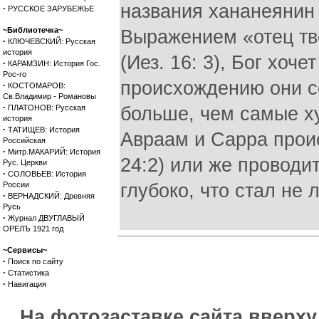
названия хананеянин (
·
РУССКОЕ ЗАРУБЕЖЬЕ
~Библиотечка~
Выражением «отец тв
·
КЛЮЧЕВСКИЙ: Русская
история
(Иез. 16: 3), Бог хоч
·
КАРАМЗИН: История Гос.
Рос-го
происхождению они с
·
КОСТОМАРОВ:
Св.Владимир - Романовы
·
ПЛАТОНОВ: Русская
больше, чем самые ху
история
·
ТАТИЩЕВ: История
Авраам и Сарра проис
Российская
·
Митр.МАКАРИЙ: История
24:2) или же проводит
Рус. Церкви
·
СОЛОВЬЕВ: История
России
глубоко, что стал не
·
ВЕРНАДСКИЙ: Древняя
Русь
·
Журнал ДВУГЛАВЫЙ
ОРЕЛЪ 1921 год
~Сервисы~
·
Поиск по сайту
·
Статистика
·
Навигация
На фотозаставке сайта вверх