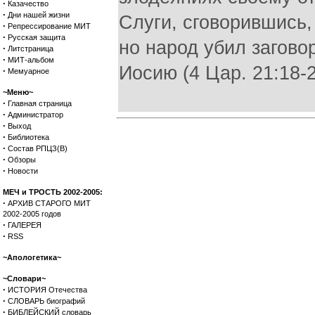
·
Казачество
·
Дни нашей жизни
Слуги, сговорившись,
·
Репрессирование МИТ
·
Русская защита
но народ убил загово
·
Литстраница
·
МИТ-альбом
Иосию (4 Цар. 21:18-2
·
Мемуарное
~Меню~
·
Главная страница
·
Администратор
·
Выход
·
Библиотека
·
Состав РПЦЗ(В)
·
Обзоры
·
Новости
МЕЧ и ТРОСТЬ 2002-2005:
·
АРХИВ СТАРОГО МИТ
2002-2005 годов
·
ГАЛЕРЕЯ
·
RSS
~Апологетика~
~Словари~
·
ИСТОРИЯ Отечества
·
СЛОВАРЬ биографий
·
БИБЛЕЙСКИЙ словарь