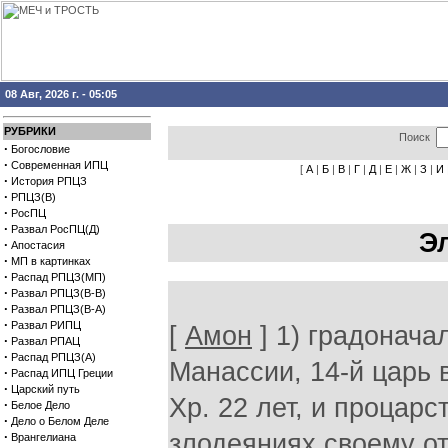
08 Авг, 2026 г. - 05:05
РУБРИКИ
Поиск
·
Богословие
·
Современная ИПЦ
[
А
|
Б
|
В
|
Г
|
Д
|
Е
|
Ж
|
З
|
И
·
История РПЦЗ
·
РПЦЗ(В)
·
РосПЦ
·
Развал РосПЦ(Д)
Э
·
Апостасия
·
МП в картинках
·
Распад РПЦЗ(МП)
·
Развал РПЦЗ(В-В)
·
Развал РПЦЗ(В-А)
·
Развал РИПЦ
[
Амон
] 1) градонача
·
Развал РПАЦ
·
Распад РПЦЗ(А)
Манассии, 14-й царь в
·
Распад ИПЦ Греции
·
Царский путь
Хр. 22 лет, и процарс
·
Белое Дело
·
Дело о Белом Деле
·
злодеяниях своему от
Врангелиана