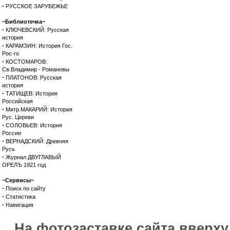
·
РУССКОЕ ЗАРУБЕЖЬЕ
~Библиотечка~
·
КЛЮЧЕВСКИЙ: Русская
история
·
КАРАМЗИН: История Гос.
Рос-го
·
КОСТОМАРОВ:
Св.Владимир - Романовы
·
ПЛАТОНОВ: Русская
история
·
ТАТИЩЕВ: История
Российская
·
Митр.МАКАРИЙ: История
Рус. Церкви
·
СОЛОВЬЕВ: История
России
·
ВЕРНАДСКИЙ: Древняя
Русь
·
Журнал ДВУГЛАВЫЙ
ОРЕЛЪ 1921 год
~Сервисы~
·
Поиск по сайту
·
Статистика
·
Навигация
На фотозаставке сайта вверх