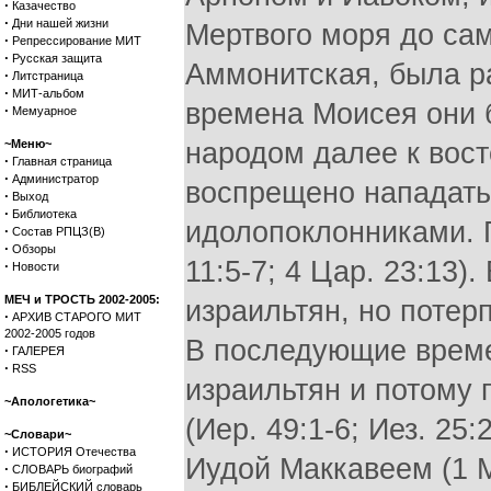
·
Казачество
·
Дни нашей жизни
Мертвого моря до сам
·
Репрессирование МИТ
·
Русская защита
Аммонитская, была р
·
Литстраница
·
МИТ-альбом
времена Моисея они 
·
Мемуарное
~Меню~
народом далее к вост
·
Главная страница
·
Администратор
воспрещено нападать 
·
Выход
·
Библиотека
идолопоклонниками. 
·
Состав РПЦЗ(В)
·
Обзоры
11:5-7; 4 Цар. 23:13
·
Новости
МЕЧ и ТРОСТЬ 2002-2005:
израильтян, но потерп
·
АРХИВ СТАРОГО МИТ
2002-2005 годов
В последующие време
·
ГАЛЕРЕЯ
·
RSS
израильтян и потому 
~Апологетика~
(Иер. 49:1-6; Иез. 25
~Словари~
·
ИСТОРИЯ Отечества
Иудой Маккавеем (1 М
·
СЛОВАРЬ биографий
·
БИБЛЕЙСКИЙ словарь