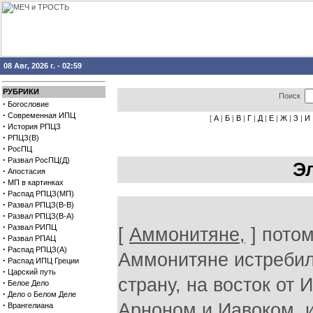
08 Авг, 2026 г. - 02:59
РУБРИКИ
Поиск
·
Богословие
·
Современная ИПЦ
[
А
|
Б
|
В
|
Г
|
Д
|
Е
|
Ж
|
З
|
И
·
История РПЦЗ
·
РПЦЗ(В)
·
РосПЦ
·
Развал РосПЦ(Д)
Э
·
Апостасия
·
МП в картинках
·
Распад РПЦЗ(МП)
·
Развал РПЦЗ(В-В)
·
Развал РПЦЗ(В-А)
·
Развал РИПЦ
[
Аммонитяне,
] потом
·
Развал РПАЦ
·
Распад РПЦЗ(А)
Аммонитяне истребил
·
Распад ИПЦ Греции
·
Царский путь
страну, на восток от 
·
Белое Дело
·
Дело о Белом Деле
·
Арноном и Иавоком, и
Врангелиана