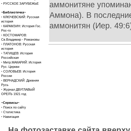
аммонитяне упоминаю
·
РУССКОЕ ЗАРУБЕЖЬЕ
~Библиотечка~
Аммона). В последни
·
КЛЮЧЕВСКИЙ: Русская
история
аммонитян (Иер. 49:6
·
КАРАМЗИН: История Гос.
Рос-го
·
КОСТОМАРОВ:
Св.Владимир - Романовы
·
ПЛАТОНОВ: Русская
история
·
ТАТИЩЕВ: История
Российская
·
Митр.МАКАРИЙ: История
Рус. Церкви
·
СОЛОВЬЕВ: История
России
·
ВЕРНАДСКИЙ: Древняя
Русь
·
Журнал ДВУГЛАВЫЙ
ОРЕЛЪ 1921 год
~Сервисы~
·
Поиск по сайту
·
Статистика
·
Навигация
На фотозаставке сайта вверх