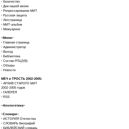
·
Казачество
·
Дни нашей жизни
·
Репрессирование МИТ
·
Русская защита
·
Литстраница
·
МИТ-альбом
·
Мемуарное
~Меню~
·
Главная страница
·
Администратор
·
Выход
·
Библиотека
·
Состав РПЦЗ(В)
·
Обзоры
·
Новости
МЕЧ и ТРОСТЬ 2002-2005:
·
АРХИВ СТАРОГО МИТ
2002-2005 годов
·
ГАЛЕРЕЯ
·
RSS
~Апологетика~
~Словари~
·
ИСТОРИЯ Отечества
·
СЛОВАРЬ биографий
·
БИБЛЕЙСКИЙ словарь