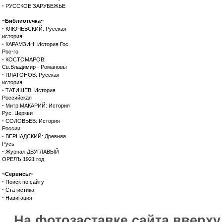
·
РУССКОЕ ЗАРУБЕЖЬЕ
~Библиотечка~
·
КЛЮЧЕВСКИЙ: Русская
история
·
КАРАМЗИН: История Гос.
Рос-го
·
КОСТОМАРОВ:
Св.Владимир - Романовы
·
ПЛАТОНОВ: Русская
история
·
ТАТИЩЕВ: История
Российская
·
Митр.МАКАРИЙ: История
Рус. Церкви
·
СОЛОВЬЕВ: История
России
·
ВЕРНАДСКИЙ: Древняя
Русь
·
Журнал ДВУГЛАВЫЙ
ОРЕЛЪ 1921 год
~Сервисы~
·
Поиск по сайту
·
Статистика
·
Навигация
На фотозаставке сайта вверх