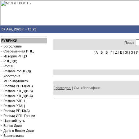
07 Авг, 2026 г. - 13:23
РУБРИКИ
Поиск
·
Богословие
·
Современная ИПЦ
[
А
|
Б
|
В
|
Г
|
Д
|
Е
|
Ж
|
З
|
И
·
История РПЦЗ
·
РПЦЗ(В)
·
РосПЦ
·
Развал РосПЦ(Д)
·
Апостасия
·
МП в картинках
·
Распад РПЦЗ(МП)
[
Крокодил.
] См. «Левиафан».
·
Развал РПЦЗ(В-В)
·
Развал РПЦЗ(В-А)
·
Развал РИПЦ
·
Развал РПАЦ
·
Распад РПЦЗ(А)
·
Распад ИПЦ Греции
·
Царский путь
·
Белое Дело
·
Дело о Белом Деле
·
Врангелиана