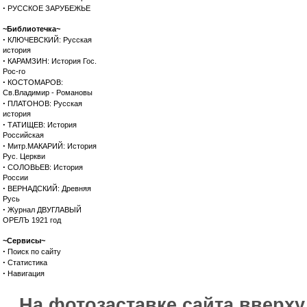
·
РУССКОЕ ЗАРУБЕЖЬЕ
~Библиотечка~
·
КЛЮЧЕВСКИЙ: Русская
история
·
КАРАМЗИН: История Гос.
Рос-го
·
КОСТОМАРОВ:
Св.Владимир - Романовы
·
ПЛАТОНОВ: Русская
история
·
ТАТИЩЕВ: История
Российская
·
Митр.МАКАРИЙ: История
Рус. Церкви
·
СОЛОВЬЕВ: История
России
·
ВЕРНАДСКИЙ: Древняя
Русь
·
Журнал ДВУГЛАВЫЙ
ОРЕЛЪ 1921 год
~Сервисы~
·
Поиск по сайту
·
Статистика
·
Навигация
На фотозаставке сайта вверх