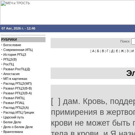
07 Авг, 2026 г. - 12:46
РУБРИКИ
Поиск
·
Богословие
·
Современная ИПЦ
[
А
|
Б
|
В
|
Г
|
Д
|
Е
|
Ж
|
З
|
И
·
История РПЦЗ
·
РПЦЗ(В)
·
РосПЦ
·
Развал РосПЦ(Д)
Э
·
Апостасия
·
МП в картинках
·
Распад РПЦЗ(МП)
·
Развал РПЦЗ(В-В)
·
Развал РПЦЗ(В-А)
·
Развал РИПЦ
[
] дам. Кровь, подд
·
Развал РПАЦ
·
Распад РПЦЗ(А)
примирения в жертво
·
Распад ИПЦ Греции
·
Царский путь
крови не может быть 
·
Белое Дело
·
Дело о Белом Деле
·
тела в крови, и Я на
Врангелиана