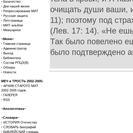
·
Казачество
·
Дни нашей жизни
очищать души ваши, и
·
Репрессирование МИТ
·
Русская защита
11); поэтому под стр
·
Литстраница
·
МИТ-альбом
(Лев. 17: 14). «Не еш
·
Мемуарное
~Меню~
Так было повелено ещ
·
Главная страница
·
Администратор
было подтверждено ап
·
Выход
·
Библиотека
·
Состав РПЦЗ(В)
·
Обзоры
·
Новости
МЕЧ и ТРОСТЬ 2002-2005:
·
АРХИВ СТАРОГО МИТ
2002-2005 годов
·
ГАЛЕРЕЯ
·
RSS
~Апологетика~
~Словари~
·
ИСТОРИЯ Отечества
·
СЛОВАРЬ биографий
·
БИБЛЕЙСКИЙ словарь