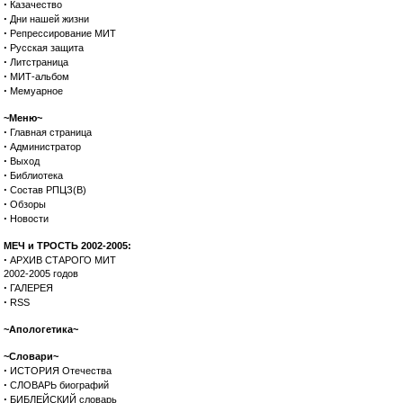
·
Казачество
·
Дни нашей жизни
·
Репрессирование МИТ
·
Русская защита
·
Литстраница
·
МИТ-альбом
·
Мемуарное
~Меню~
·
Главная страница
·
Администратор
·
Выход
·
Библиотека
·
Состав РПЦЗ(В)
·
Обзоры
·
Новости
МЕЧ и ТРОСТЬ 2002-2005:
·
АРХИВ СТАРОГО МИТ
2002-2005 годов
·
ГАЛЕРЕЯ
·
RSS
~Апологетика~
~Словари~
·
ИСТОРИЯ Отечества
·
СЛОВАРЬ биографий
·
БИБЛЕЙСКИЙ словарь