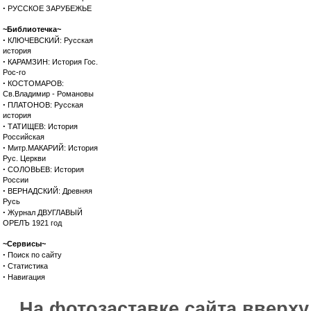
·
РУССКОЕ ЗАРУБЕЖЬЕ
~Библиотечка~
·
КЛЮЧЕВСКИЙ: Русская
история
·
КАРАМЗИН: История Гос.
Рос-го
·
КОСТОМАРОВ:
Св.Владимир - Романовы
·
ПЛАТОНОВ: Русская
история
·
ТАТИЩЕВ: История
Российская
·
Митр.МАКАРИЙ: История
Рус. Церкви
·
СОЛОВЬЕВ: История
России
·
ВЕРНАДСКИЙ: Древняя
Русь
·
Журнал ДВУГЛАВЫЙ
ОРЕЛЪ 1921 год
~Сервисы~
·
Поиск по сайту
·
Статистика
·
Навигация
На фотозаставке сайта вверх