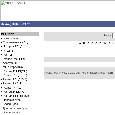
07 Авг, 2026 г. - 13:03
РУБРИКИ
Поиск
·
Богословие
·
Современная ИПЦ
[
А
|
Б
|
В
|
Г
|
Д
|
Е
|
Ж
|
З
|
И
·
История РПЦЗ
·
РПЦЗ(В)
·
РосПЦ
·
Развал РосПЦ(Д)
·
Апостасия
·
МП в картинках
·
Распад РПЦЗ(МП)
[
Кристалл
] (Иез. 1:22), евр. керах (лед), может быть
·
Развал РПЦЗ(В-В)
·
Развал РПЦЗ(В-А)
·
Развал РИПЦ
·
Развал РПАЦ
·
Распад РПЦЗ(А)
·
Распад ИПЦ Греции
·
Царский путь
·
Белое Дело
·
Дело о Белом Деле
·
Врангелиана