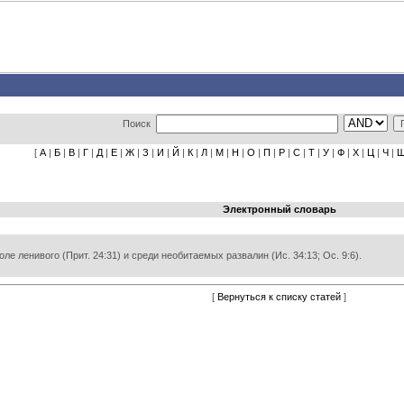
Поиск
[
А
|
Б
|
В
|
Г
|
Д
|
Е
|
Ж
|
З
|
И
|
Й
|
К
|
Л
|
М
|
Н
|
О
|
П
|
Р
|
С
|
Т
|
У
|
Ф
|
Х
|
Ц
|
Ч
|
Электронный словарь
ле ленивого (Прит. 24:31) и среди необитаемых развалин (Ис. 34:13; Ос. 9:6).
[
Вернуться к списку статей
]