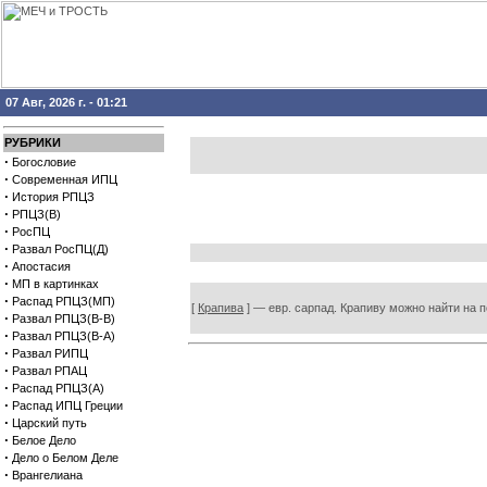
07 Авг, 2026 г. - 01:21
РУБРИКИ
·
Богословие
·
Современная ИПЦ
·
История РПЦЗ
·
РПЦЗ(В)
·
РосПЦ
·
Развал РосПЦ(Д)
·
Апостасия
·
МП в картинках
·
Распад РПЦЗ(МП)
[
Крапива
] — евр. сарпад. Крапиву можно найти на по
·
Развал РПЦЗ(В-В)
·
Развал РПЦЗ(В-А)
·
Развал РИПЦ
·
Развал РПАЦ
·
Распад РПЦЗ(А)
·
Распад ИПЦ Греции
·
Царский путь
·
Белое Дело
·
Дело о Белом Деле
·
Врангелиана