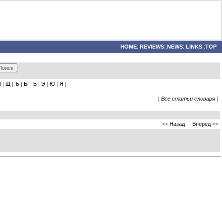
HOME
::
REVIEWS
::
NEWS
::
LINKS
::
TOP
Ш
|
Щ
|
Ъ
|
Ы
|
Ь
|
Э
|
Ю
|
Я
]
[
Все статьи словаря
]
<<
Назад
Вперед
>>