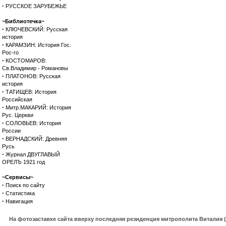
·
РУССКОЕ ЗАРУБЕЖЬЕ
~Библиотечка~
·
КЛЮЧЕВСКИЙ: Русская
история
·
КАРАМЗИН: История Гос.
Рос-го
·
КОСТОМАРОВ:
Св.Владимир - Романовы
·
ПЛАТОНОВ: Русская
история
·
ТАТИЩЕВ: История
Российская
·
Митр.МАКАРИЙ: История
Рус. Церкви
·
СОЛОВЬЕВ: История
России
·
ВЕРНАДСКИЙ: Древняя
Русь
·
Журнал ДВУГЛАВЫЙ
ОРЕЛЪ 1921 год
~Сервисы~
·
Поиск по сайту
·
Статистика
·
Навигация
На фотозаставке сайта вверху последняя резиденция митрополита Виталия 