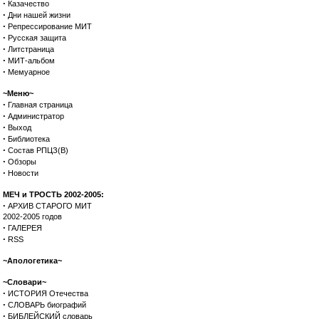
·
Казачество
·
Дни нашей жизни
·
Репрессирование МИТ
·
Русская защита
·
Литстраница
·
МИТ-альбом
·
Мемуарное
~Меню~
·
Главная страница
·
Администратор
·
Выход
·
Библиотека
·
Состав РПЦЗ(В)
·
Обзоры
·
Новости
МЕЧ и ТРОСТЬ 2002-2005:
·
АРХИВ СТАРОГО МИТ
2002-2005 годов
·
ГАЛЕРЕЯ
·
RSS
~Апологетика~
~Словари~
·
ИСТОРИЯ Отечества
·
СЛОВАРЬ биографий
·
БИБЛЕЙСКИЙ словарь