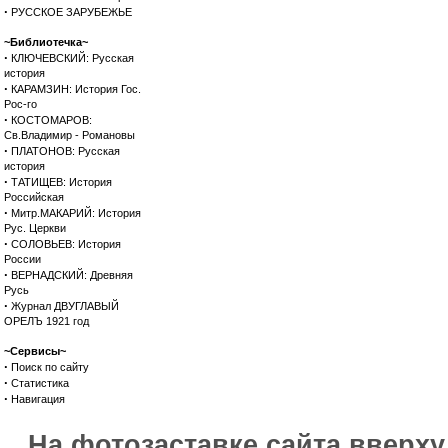
·
РУССКОЕ ЗАРУБЕЖЬЕ
~Библиотечка~
·
КЛЮЧЕВСКИЙ: Русская
история
·
КАРАМЗИН: История Гос.
Рос-го
·
КОСТОМАРОВ:
Св.Владимир - Романовы
·
ПЛАТОНОВ: Русская
история
·
ТАТИЩЕВ: История
Российская
·
Митр.МАКАРИЙ: История
Рус. Церкви
·
СОЛОВЬЕВ: История
России
·
ВЕРНАДСКИЙ: Древняя
Русь
·
Журнал ДВУГЛАВЫЙ
ОРЕЛЪ 1921 год
~Сервисы~
·
Поиск по сайту
·
Статистика
·
Навигация
На фотозаставке сайта вверх