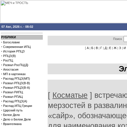
07 Авг, 2026 г. - 08:02
РУБРИКИ
Поиск
·
Богословие
·
Современная ИПЦ
[
А
|
Б
|
В
|
Г
|
Д
|
Е
|
Ж
|
З
|
И
·
История РПЦЗ
·
РПЦЗ(В)
·
РосПЦ
·
Развал РосПЦ(Д)
Э
·
Апостасия
·
МП в картинках
·
Распад РПЦЗ(МП)
·
Развал РПЦЗ(В-В)
·
Развал РПЦЗ(В-А)
·
Развал РИПЦ
[
Косматые
] встречаю
·
Развал РПАЦ
·
Распад РПЦЗ(А)
мерзостей в развали
·
Распад ИПЦ Греции
·
Царский путь
«сайр», обозначающе
·
Белое Дело
·
Дело о Белом Деле
·
для наименования коз
Врангелиана