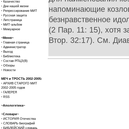
·
Казачество
·
Дни нашей жизни
напоминающие козлов
·
Репрессирование МИТ
·
Русская защита
безнравственное идо
·
Литстраница
·
МИТ-альбом
(2 Пар. 11: 15), хотя
·
Мемуарное
~Меню~
Втор. 32:17). См. Диа
·
Главная страница
·
Администратор
·
Выход
·
Библиотека
·
Состав РПЦЗ(В)
·
Обзоры
·
Новости
МЕЧ и ТРОСТЬ 2002-2005:
·
АРХИВ СТАРОГО МИТ
2002-2005 годов
·
ГАЛЕРЕЯ
·
RSS
~Апологетика~
~Словари~
·
ИСТОРИЯ Отечества
·
СЛОВАРЬ биографий
·
БИБЛЕЙСКИЙ словарь