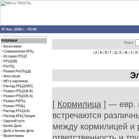
07 Авг, 2026 г. - 03:49
РУБРИКИ
Поиск
·
Богословие
·
Современная ИПЦ
[
А
|
Б
|
В
|
Г
|
Д
|
Е
|
Ж
|
З
|
И
·
История РПЦЗ
·
РПЦЗ(В)
·
РосПЦ
·
Развал РосПЦ(Д)
Э
·
Апостасия
·
МП в картинках
·
Распад РПЦЗ(МП)
·
Развал РПЦЗ(В-В)
·
Развал РПЦЗ(В-А)
·
Развал РИПЦ
[
Кормилица
] — евр.
·
Развал РПАЦ
·
Распад РПЦЗ(А)
встречаются различн
·
Распад ИПЦ Греции
·
Царский путь
между кормилицей и 
·
Белое Дело
·
Дело о Белом Деле
·
ответственность и тр
Врангелиана