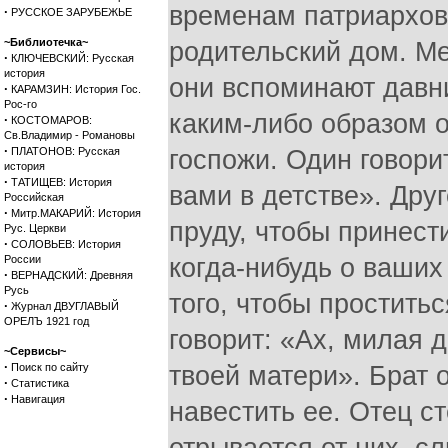
временам патриархов
·
РУССКОЕ ЗАРУБЕЖЬЕ
~Библиотечка~
родительский дом. Ме
·
КЛЮЧЕВСКИЙ: Русская
история
они вспоминают давн
·
КАРАМЗИН: История Гос.
Рос-го
каким-либо образом 
·
КОСТОМАРОВ:
Св.Владимир - Романовы
·
ПЛАТОНОВ: Русская
госпожи. Один говорит
история
·
ТАТИЩЕВ: История
вами в детстве». Друг
Российская
·
Митр.МАКАРИЙ: История
пруду, чтобы принест
Рус. Церкви
·
СОЛОВЬЕВ: История
России
когда-нибудь о ваших
·
ВЕРНАДСКИЙ: Древняя
Русь
того, чтобы простить
·
Журнал ДВУГЛАВЫЙ
ОРЕЛЪ 1921 год
говорит: «Ах, милая д
~Сервисы~
·
Поиск по сайту
твоей матери». Брат 
·
Статистика
·
Навигация
навестить ее. Отец ст