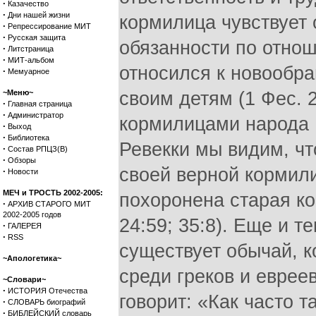
·
Казачество
·
Дни нашей жизни
кормилица чувствует 
·
Репрессирование МИТ
·
Русская защита
обязанности по отнош
·
Литстраница
·
МИТ-альбом
относился к новообр
·
Мемуарное
~Меню~
своим детям (1 Фес. 
·
Главная страница
·
Администратор
кормилицами народа И
·
Выход
·
Библиотека
Ревекки мы видим, ч
·
Состав РПЦЗ(В)
·
Обзоры
своей верной кормили
·
Новости
МЕЧ и ТРОСТЬ 2002-2005:
похоронена старая ко
·
АРХИВ СТАРОГО МИТ
2002-2005 годов
24:59; 35:8). Еще и т
·
ГАЛЕРЕЯ
·
RSS
существует обычай, 
~Апологетика~
среди греков и еврее
~Словари~
·
ИСТОРИЯ Отечества
говорит: «Как часто 
·
СЛОВАРЬ биографий
·
БИБЛЕЙСКИЙ словарь