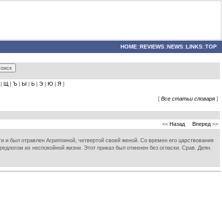
HOME
::
REVIEWS
::
NEWS
::
LINKS
::
TOP
|
Щ
|
Ъ
|
Ы
|
Ь
|
Э
|
Ю
|
Я
]
[
Все статьи словаря
]
<<
Назад
Вперед
>>
ти и был отравлен Агриппиной, четвертой своей женой. Со времен его царствования
предлогом их неспокойной жизни. Этот приказ был отменен без огласки. Срав. Деян.