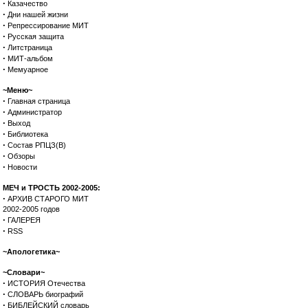
·
Казачество
·
Дни нашей жизни
·
Репрессирование МИТ
·
Русская защита
·
Литстраница
·
МИТ-альбом
·
Мемуарное
~Меню~
·
Главная страница
·
Администратор
·
Выход
·
Библиотека
·
Состав РПЦЗ(В)
·
Обзоры
·
Новости
МЕЧ и ТРОСТЬ 2002-2005:
·
АРХИВ СТАРОГО МИТ
2002-2005 годов
·
ГАЛЕРЕЯ
·
RSS
~Апологетика~
~Словари~
·
ИСТОРИЯ Отечества
·
СЛОВАРЬ биографий
·
БИБЛЕЙСКИЙ словарь