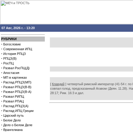
07 Авг, 2026 г. - 13:20
РУБРИКИ
·
Богословие
·
Современная ИПЦ
·
История РПЦЗ
·
РПЦЗ(В)
·
РосПЦ
·
Развал РосПЦ(Д)
·
Апостасия
·
МП в картинках
·
Распад РПЦЗ(МП)
[
Клавдий
] четвертый римский император (41-54 г. по
·
Развал РПЦЗ(В-В)
совпал голод, предсказанный Агавом (Деян. 11.28). Н
·
Развал РПЦЗ(В-А)
28:17; Рим. 16:3 и дал.
·
Развал РИПЦ
·
Развал РПАЦ
·
Распад РПЦЗ(А)
·
Распад ИПЦ Греции
·
Царский путь
·
Белое Дело
·
Дело о Белом Деле
·
Врангелиана