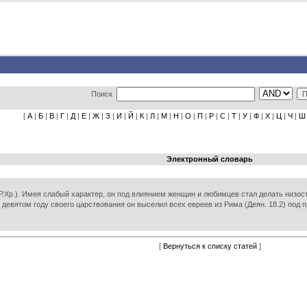
Поиск
[
А
|
Б
|
В
|
Г
|
Д
|
Е
|
Ж
|
З
|
И
|
Й
|
К
|
Л
|
М
|
Н
|
О
|
П
|
Р
|
С
|
Т
|
У
|
Ф
|
Х
|
Ц
|
Ч
|
Ш
Электронный словарь
 Р.Хр.). Имея слабый характер, он под влиянием женщин и любимцев стал делать низос
а девятом году своего царствования он выселил всех евреев из Рима (Деян. 18.2) под 
[
Вернуться к списку статей
]