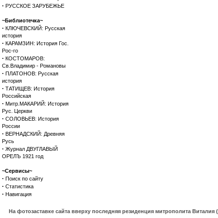
·
РУССКОЕ ЗАРУБЕЖЬЕ
~Библиотечка~
·
КЛЮЧЕВСКИЙ: Русская
история
·
КАРАМЗИН: История Гос.
Рос-го
·
КОСТОМАРОВ:
Св.Владимир - Романовы
·
ПЛАТОНОВ: Русская
история
·
ТАТИЩЕВ: История
Российская
·
Митр.МАКАРИЙ: История
Рус. Церкви
·
СОЛОВЬЕВ: История
России
·
ВЕРНАДСКИЙ: Древняя
Русь
·
Журнал ДВУГЛАВЫЙ
ОРЕЛЪ 1921 год
~Сервисы~
·
Поиск по сайту
·
Статистика
·
Навигация
На фотозаставке сайта вверху последняя резиденция митрополита Виталия 