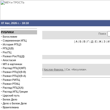
07 Авг, 2026 г. - 18:18
РУБРИКИ
Поиск
·
Богословие
·
Современная ИПЦ
[
А
|
Б
|
В
|
Г
|
Д
|
Е
|
Ж
|
З
|
И
·
История РПЦЗ
·
РПЦЗ(В)
·
РосПЦ
·
Развал РосПЦ(Д)
·
Апостасия
·
МП в картинках
·
Распад РПЦЗ(МП)
[
Кислов-Фавора.
] См. «Кесуллов».
·
Развал РПЦЗ(В-В)
·
Развал РПЦЗ(В-А)
·
Развал РИПЦ
·
Развал РПАЦ
·
Распад РПЦЗ(А)
·
Распад ИПЦ Греции
·
Царский путь
·
Белое Дело
·
Дело о Белом Деле
·
Врангелиана