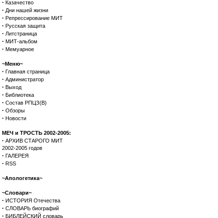
·
Казачество
·
Дни нашей жизни
·
Репрессирование МИТ
·
Русская защита
·
Литстраница
·
МИТ-альбом
·
Мемуарное
~Меню~
·
Главная страница
·
Администратор
·
Выход
·
Библиотека
·
Состав РПЦЗ(В)
·
Обзоры
·
Новости
МЕЧ и ТРОСТЬ 2002-2005:
·
АРХИВ СТАРОГО МИТ
2002-2005 годов
·
ГАЛЕРЕЯ
·
RSS
~Апологетика~
~Словари~
·
ИСТОРИЯ Отечества
·
СЛОВАРЬ биографий
·
БИБЛЕЙСКИЙ словарь