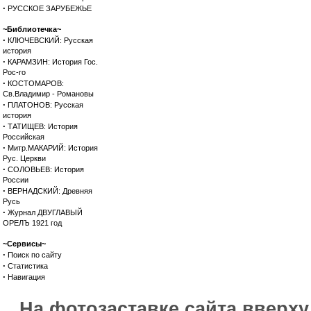
·
РУССКОЕ ЗАРУБЕЖЬЕ
~Библиотечка~
·
КЛЮЧЕВСКИЙ: Русская
история
·
КАРАМЗИН: История Гос.
Рос-го
·
КОСТОМАРОВ:
Св.Владимир - Романовы
·
ПЛАТОНОВ: Русская
история
·
ТАТИЩЕВ: История
Российская
·
Митр.МАКАРИЙ: История
Рус. Церкви
·
СОЛОВЬЕВ: История
России
·
ВЕРНАДСКИЙ: Древняя
Русь
·
Журнал ДВУГЛАВЫЙ
ОРЕЛЪ 1921 год
~Сервисы~
·
Поиск по сайту
·
Статистика
·
Навигация
На фотозаставке сайта вверх