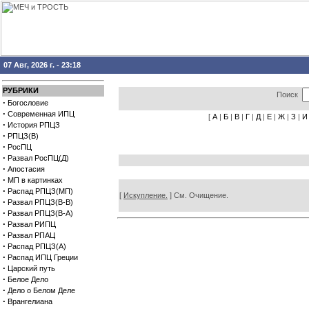
07 Авг, 2026 г. - 23:18
РУБРИКИ
Поиск
·
Богословие
·
Современная ИПЦ
[
А
|
Б
|
В
|
Г
|
Д
|
Е
|
Ж
|
З
|
И
·
История РПЦЗ
·
РПЦЗ(В)
·
РосПЦ
·
Развал РосПЦ(Д)
·
Апостасия
·
МП в картинках
·
Распад РПЦЗ(МП)
[
Искупление.
] См. Очищение.
·
Развал РПЦЗ(В-В)
·
Развал РПЦЗ(В-А)
·
Развал РИПЦ
·
Развал РПАЦ
·
Распад РПЦЗ(А)
·
Распад ИПЦ Греции
·
Царский путь
·
Белое Дело
·
Дело о Белом Деле
·
Врангелиана