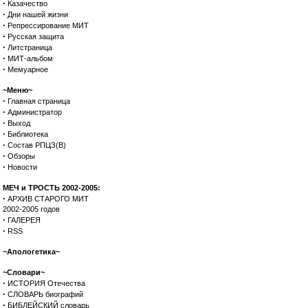
·
Казачество
·
Дни нашей жизни
·
Репрессирование МИТ
·
Русская защита
·
Литстраница
·
МИТ-альбом
·
Мемуарное
~Меню~
·
Главная страница
·
Администратор
·
Выход
·
Библиотека
·
Состав РПЦЗ(В)
·
Обзоры
·
Новости
МЕЧ и ТРОСТЬ 2002-2005:
·
АРХИВ СТАРОГО МИТ
2002-2005 годов
·
ГАЛЕРЕЯ
·
RSS
~Апологетика~
~Словари~
·
ИСТОРИЯ Отечества
·
СЛОВАРЬ биографий
·
БИБЛЕЙСКИЙ словарь