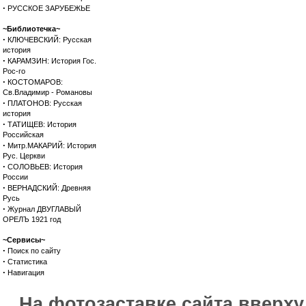
·
РУССКОЕ ЗАРУБЕЖЬЕ
~Библиотечка~
·
КЛЮЧЕВСКИЙ: Русская
история
·
КАРАМЗИН: История Гос.
Рос-го
·
КОСТОМАРОВ:
Св.Владимир - Романовы
·
ПЛАТОНОВ: Русская
история
·
ТАТИЩЕВ: История
Российская
·
Митр.МАКАРИЙ: История
Рус. Церкви
·
СОЛОВЬЕВ: История
России
·
ВЕРНАДСКИЙ: Древняя
Русь
·
Журнал ДВУГЛАВЫЙ
ОРЕЛЪ 1921 год
~Сервисы~
·
Поиск по сайту
·
Статистика
·
Навигация
На фотозаставке сайта вверх