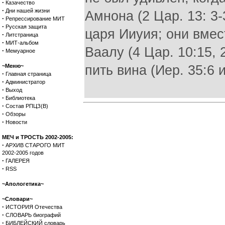
·
Казачество
·
Дни нашей жизни
Амнона (2 Цар. 13: 3-
·
Репрессирование МИТ
·
Русская защита
царя Ииуия; они вме
·
Литстраница
·
МИТ-альбом
Ваалу (4 Цар. 10:15,
·
Мемуарное
~Меню~
пить вина (Иер. 35:6 
·
Главная страница
·
Администратор
·
Выход
·
Библиотека
·
Состав РПЦЗ(В)
·
Обзоры
·
Новости
МЕЧ и ТРОСТЬ 2002-2005:
·
АРХИВ СТАРОГО МИТ
2002-2005 годов
·
ГАЛЕРЕЯ
·
RSS
~Апологетика~
~Словари~
·
ИСТОРИЯ Отечества
·
СЛОВАРЬ биографий
·
БИБЛЕЙСКИЙ словарь