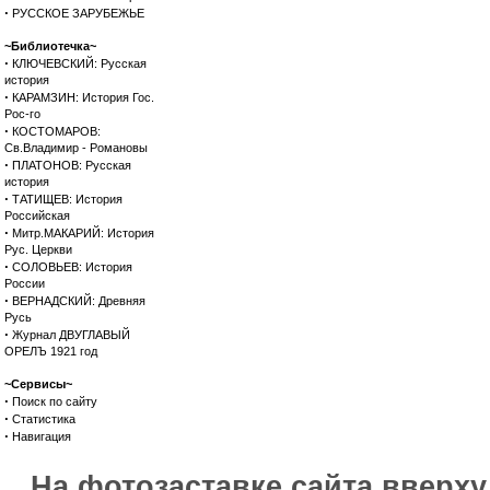
·
РУССКОЕ ЗАРУБЕЖЬЕ
~Библиотечка~
·
КЛЮЧЕВСКИЙ: Русская
история
·
КАРАМЗИН: История Гос.
Рос-го
·
КОСТОМАРОВ:
Св.Владимир - Романовы
·
ПЛАТОНОВ: Русская
история
·
ТАТИЩЕВ: История
Российская
·
Митр.МАКАРИЙ: История
Рус. Церкви
·
СОЛОВЬЕВ: История
России
·
ВЕРНАДСКИЙ: Древняя
Русь
·
Журнал ДВУГЛАВЫЙ
ОРЕЛЪ 1921 год
~Сервисы~
·
Поиск по сайту
·
Статистика
·
Навигация
На фотозаставке сайта вверх