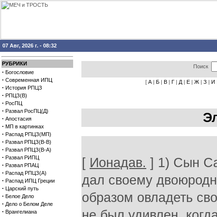
07 Авг, 2026 г. - 08:32
РУБРИКИ
Поиск
·
Богословие
·
Современная ИПЦ
[
А
|
Б
|
В
|
Г
|
Д
|
Е
|
Ж
|
З
|
И
·
История РПЦЗ
·
РПЦЗ(В)
·
РосПЦ
·
Развал РосПЦ(Д)
Э
·
Апостасия
·
МП в картинках
·
Распад РПЦЗ(МП)
·
Развал РПЦЗ(В-В)
·
Развал РПЦЗ(В-А)
·
Развал РИПЦ
[
Ионадав.
] 1) Сын С
·
Развал РПАЦ
·
Распад РПЦЗ(А)
дал своему двоюродн
·
Распад ИПЦ Греции
·
Царский путь
образом овладеть св
·
Белое Дело
·
Дело о Белом Деле
·
не был удивлен, когд
Врангелиана