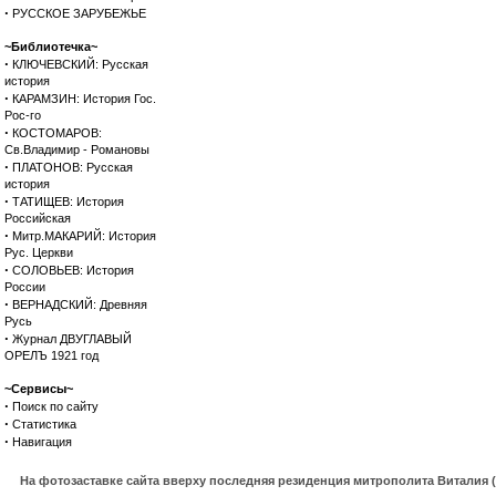
·
РУССКОЕ ЗАРУБЕЖЬЕ
~Библиотечка~
·
КЛЮЧЕВСКИЙ: Русская
история
·
КАРАМЗИН: История Гос.
Рос-го
·
КОСТОМАРОВ:
Св.Владимир - Романовы
·
ПЛАТОНОВ: Русская
история
·
ТАТИЩЕВ: История
Российская
·
Митр.МАКАРИЙ: История
Рус. Церкви
·
СОЛОВЬЕВ: История
России
·
ВЕРНАДСКИЙ: Древняя
Русь
·
Журнал ДВУГЛАВЫЙ
ОРЕЛЪ 1921 год
~Сервисы~
·
Поиск по сайту
·
Статистика
·
Навигация
На фотозаставке сайта вверху последняя резиденция митрополита Виталия 