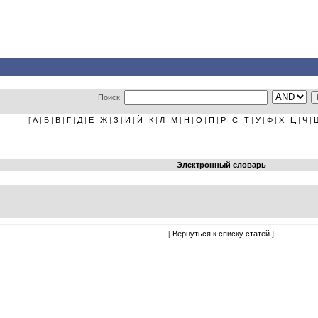
Поиск
[
А
|
Б
|
В
|
Г
|
Д
|
Е
|
Ж
|
З
|
И
|
Й
|
К
|
Л
|
М
|
Н
|
О
|
П
|
Р
|
С
|
Т
|
У
|
Ф
|
Х
|
Ц
|
Ч
|
Электронный словарь
[
Вернуться к списку статей
]