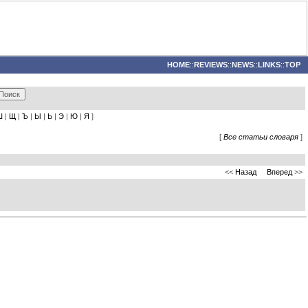
HOME
::
REVIEWS
::
NEWS
::
LINKS
::
TOP
Ш
|
Щ
|
Ъ
|
Ы
|
Ь
|
Э
|
Ю
|
Я
]
[
Все статьи словаря
]
<<
Назад
Вперед
>>