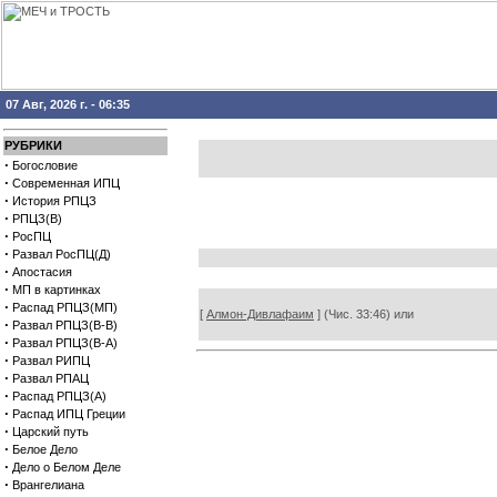
07 Авг, 2026 г. - 06:35
РУБРИКИ
·
Богословие
·
Современная ИПЦ
·
История РПЦЗ
·
РПЦЗ(В)
·
РосПЦ
·
Развал РосПЦ(Д)
·
Апостасия
·
МП в картинках
·
Распад РПЦЗ(МП)
[
Алмон-Дивлафаим
] (Чис. 33:46) или
·
Развал РПЦЗ(В-В)
·
Развал РПЦЗ(В-А)
·
Развал РИПЦ
·
Развал РПАЦ
·
Распад РПЦЗ(А)
·
Распад ИПЦ Греции
·
Царский путь
·
Белое Дело
·
Дело о Белом Деле
·
Врангелиана