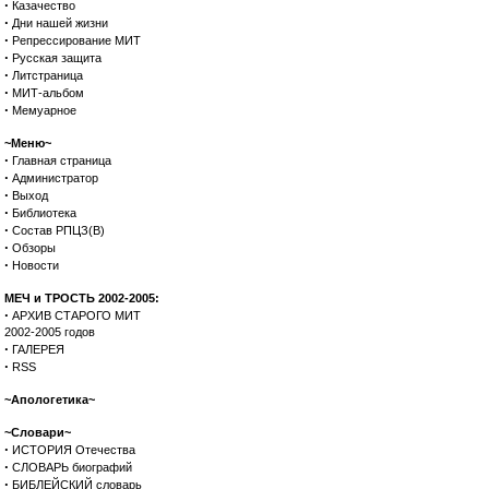
·
Казачество
·
Дни нашей жизни
·
Репрессирование МИТ
·
Русская защита
·
Литстраница
·
МИТ-альбом
·
Мемуарное
~Меню~
·
Главная страница
·
Администратор
·
Выход
·
Библиотека
·
Состав РПЦЗ(В)
·
Обзоры
·
Новости
МЕЧ и ТРОСТЬ 2002-2005:
·
АРХИВ СТАРОГО МИТ
2002-2005 годов
·
ГАЛЕРЕЯ
·
RSS
~Апологетика~
~Словари~
·
ИСТОРИЯ Отечества
·
СЛОВАРЬ биографий
·
БИБЛЕЙСКИЙ словарь