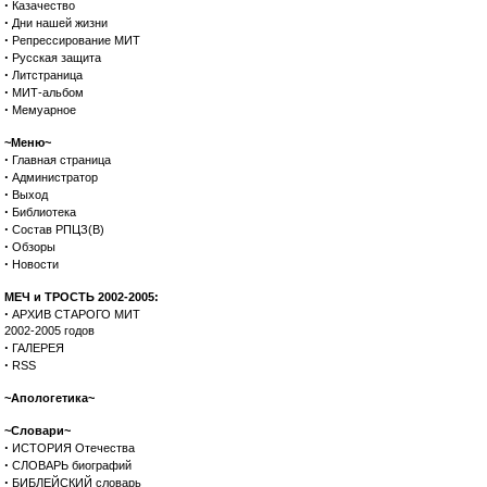
·
Казачество
·
Дни нашей жизни
·
Репрессирование МИТ
·
Русская защита
·
Литстраница
·
МИТ-альбом
·
Мемуарное
~Меню~
·
Главная страница
·
Администратор
·
Выход
·
Библиотека
·
Состав РПЦЗ(В)
·
Обзоры
·
Новости
МЕЧ и ТРОСТЬ 2002-2005:
·
АРХИВ СТАРОГО МИТ
2002-2005 годов
·
ГАЛЕРЕЯ
·
RSS
~Апологетика~
~Словари~
·
ИСТОРИЯ Отечества
·
СЛОВАРЬ биографий
·
БИБЛЕЙСКИЙ словарь