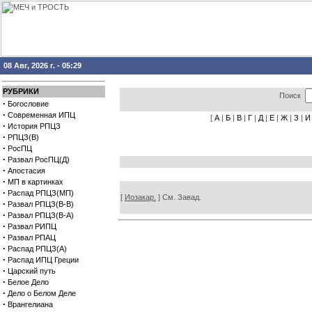
08 Авг, 2026 г. - 05:29
РУБРИКИ
Поиск
·
Богословие
·
Современная ИПЦ
[
А
|
Б
|
В
|
Г
|
Д
|
Е
|
Ж
|
З
|
И
·
История РПЦЗ
·
РПЦЗ(В)
·
РосПЦ
·
Развал РосПЦ(Д)
·
Апостасия
·
МП в картинках
·
Распад РПЦЗ(МП)
[
Иозакар.
] См. Завад.
·
Развал РПЦЗ(В-В)
·
Развал РПЦЗ(В-А)
·
Развал РИПЦ
·
Развал РПАЦ
·
Распад РПЦЗ(А)
·
Распад ИПЦ Греции
·
Царский путь
·
Белое Дело
·
Дело о Белом Деле
·
Врангелиана