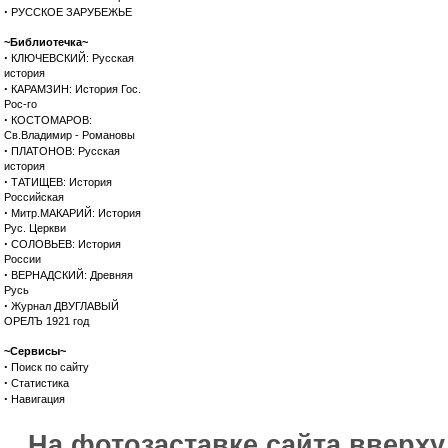
·
РУССКОЕ ЗАРУБЕЖЬЕ
~Библиотечка~
·
КЛЮЧЕВСКИЙ: Русская
история
·
КАРАМЗИН: История Гос.
Рос-го
·
КОСТОМАРОВ:
Св.Владимир - Романовы
·
ПЛАТОНОВ: Русская
история
·
ТАТИЩЕВ: История
Российская
·
Митр.МАКАРИЙ: История
Рус. Церкви
·
СОЛОВЬЕВ: История
России
·
ВЕРНАДСКИЙ: Древняя
Русь
·
Журнал ДВУГЛАВЫЙ
ОРЕЛЪ 1921 год
~Сервисы~
·
Поиск по сайту
·
Статистика
·
Навигация
На фотозаставке сайта вверх