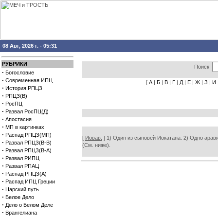
08 Авг, 2026 г. - 05:31
РУБРИКИ
Поиск
·
Богословие
·
Современная ИПЦ
[
А
|
Б
|
В
|
Г
|
Д
|
Е
|
Ж
|
З
|
И
·
История РПЦЗ
·
РПЦЗ(В)
·
РосПЦ
·
Развал РосПЦ(Д)
·
Апостасия
·
МП в картинках
·
Распад РПЦЗ(МП)
[
Иовав.
] 1) Один из сыновей Иокатана. 2) Одно аравий
·
Развал РПЦЗ(В-В)
(См. ниже).
·
Развал РПЦЗ(В-А)
·
Развал РИПЦ
·
Развал РПАЦ
·
Распад РПЦЗ(А)
·
Распад ИПЦ Греции
·
Царский путь
·
Белое Дело
·
Дело о Белом Деле
·
Врангелиана