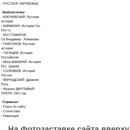
·
РУССКОЕ ЗАРУБЕЖЬЕ
~Библиотечка~
·
КЛЮЧЕВСКИЙ: Русская
история
·
КАРАМЗИН: История Гос.
Рос-го
·
КОСТОМАРОВ:
Св.Владимир - Романовы
·
ПЛАТОНОВ: Русская
история
·
ТАТИЩЕВ: История
Российская
·
Митр.МАКАРИЙ: История
Рус. Церкви
·
СОЛОВЬЕВ: История
России
·
ВЕРНАДСКИЙ: Древняя
Русь
·
Журнал ДВУГЛАВЫЙ
ОРЕЛЪ 1921 год
~Сервисы~
·
Поиск по сайту
·
Статистика
·
Навигация
На фотозаставке сайта вверх