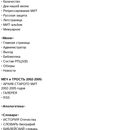
·
Казачество
·
Дни нашей жизни
·
Репрессирование МИТ
·
Русская защита
·
Литстраница
·
МИТ-альбом
·
Мемуарное
~Меню~
·
Главная страница
·
Администратор
·
Выход
·
Библиотека
·
Состав РПЦЗ(В)
·
Обзоры
·
Новости
МЕЧ и ТРОСТЬ 2002-2005:
·
АРХИВ СТАРОГО МИТ
2002-2005 годов
·
ГАЛЕРЕЯ
·
RSS
~Апологетика~
~Словари~
·
ИСТОРИЯ Отечества
·
СЛОВАРЬ биографий
·
БИБЛЕЙСКИЙ словарь