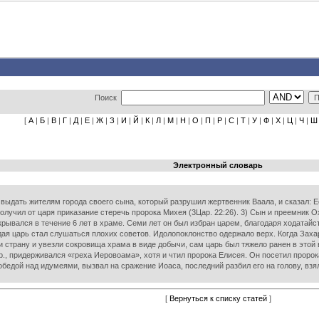
Поиск
[
А
|
Б
|
В
|
Г
|
Д
|
Е
|
Ж
|
З
|
И
|
Й
|
К
|
Л
|
М
|
Н
|
О
|
П
|
Р
|
С
|
Т
|
У
|
Ф
|
Х
|
Ц
|
Ч
|
Ш
Электронный словарь
выдать жителям города своего сына, который разрушил жертвенник Ваала, и сказал: Если
лучил от царя приказание стеречь пророка Михея (3Цар. 22:26). 3) Сын и преемник Ох
крывался в течение 6 лет в храме. Семи лет он был избран царем, благодаря ходатайс
ая царь стал слушаться плохих советов. Идолопоклонство одержало верх. Когда Захар
страну и увезли сокровища храма в виде добычи, сам царь был тяжело ранен в этой в
.Хр., придерживался «греха Иеровоама», хотя и чтил пророка Елисея. Он посетил проро
бедой над идумеями, вызвал на сражение Иоаса, последний разбил его на голову, взял Ие
[
Вернуться к списку статей
]