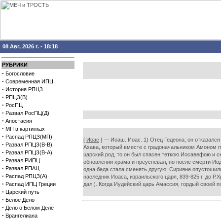
08 Авг, 2026 г. - 18:18
РУБРИКИ
·
Богословие
·
Современная ИПЦ
·
История РПЦЗ
·
РПЦЗ(В)
·
РосПЦ
·
Развал РосПЦ(Д)
·
Апостасия
·
МП в картинках
·
Распад РПЦЗ(МП)
[
Иоас
] — Иоаш. Иоас. 1) Отец Гедеона; он отказался 
·
Развал РПЦЗ(В-В)
Ахава, который вместе с градоначальником Амоном по
·
Развал РПЦЗ(В-А)
царский род, то он был спасен теткою Иосавефою и с
·
Развал РИПЦ
обновлении храма и преуспевал, но после смерти Иод
·
Развал РПАЦ
одна беда стала сменять другую: Сирияне опустошили 
·
Распад РПЦЗ(А)
наследник Иоаса, израильского царя, 839-825 г. до Р
·
Распад ИПЦ Греции
дал.). Когда Иудейский царь Амассия, гордый своей по
·
Царский путь
·
Белое Дело
·
Дело о Белом Деле
·
Врангелиана