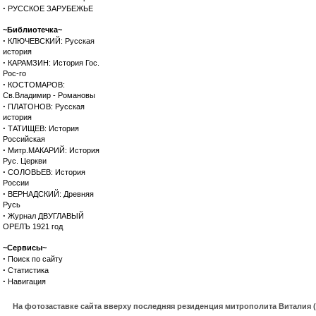
·
РУССКОЕ ЗАРУБЕЖЬЕ
~Библиотечка~
·
КЛЮЧЕВСКИЙ: Русская
история
·
КАРАМЗИН: История Гос.
Рос-го
·
КОСТОМАРОВ:
Св.Владимир - Романовы
·
ПЛАТОНОВ: Русская
история
·
ТАТИЩЕВ: История
Российская
·
Митр.МАКАРИЙ: История
Рус. Церкви
·
СОЛОВЬЕВ: История
России
·
ВЕРНАДСКИЙ: Древняя
Русь
·
Журнал ДВУГЛАВЫЙ
ОРЕЛЪ 1921 год
~Сервисы~
·
Поиск по сайту
·
Статистика
·
Навигация
На фотозаставке сайта вверху последняя резиденция митрополита Виталия 