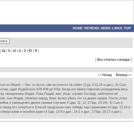
HOME
::
REVIEWS
::
NEWS
::
LINKS
::
TOP
|
Щ
|
Ъ
|
Ы
|
Ь
|
Э
|
Ю
|
Я
]
[
Все статьи словаря
]
<<
Назад
Вперед
>>
 он (Ваал) — Бог, то пусть сам вступится за себя» (Суд. 6:11,25 и дал.). 2) Сын
озии, царя Иудейского 878-838 до Р.Хр. Когда его бабка Гофолия умерщвляла весь
тву священника Иодая. Пока Подай, жил, Иоас служил Господу, заботился об
ия, сын Иодая, обличил народ, Иоас велел убить его «а дворе храма. После этого
ойне и умерщвлен двумя своими слугами 4 Цар. 11; 12; 2 Пар. 23-24). 4) Сын и
ка перед его смертью и Елисей предсказал ему победу над сириянами (4 Цар. 13:14 и
русалим и ограбил храм (4 Цар. 13:9 и дал.; 14:1 и дал.; 2 Пар. 25:17 и дал.).