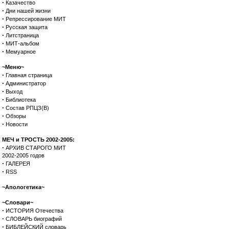
·
Казачество
·
Дни нашей жизни
·
Репрессирование МИТ
·
Русская защита
·
Литстраница
·
МИТ-альбом
·
Мемуарное
~Меню~
·
Главная страница
·
Администратор
·
Выход
·
Библиотека
·
Состав РПЦЗ(В)
·
Обзоры
·
Новости
МЕЧ и ТРОСТЬ 2002-2005:
·
АРХИВ СТАРОГО МИТ
2002-2005 годов
·
ГАЛЕРЕЯ
·
RSS
~Апологетика~
~Словари~
·
ИСТОРИЯ Отечества
·
СЛОВАРЬ биографий
·
БИБЛЕЙСКИЙ словарь