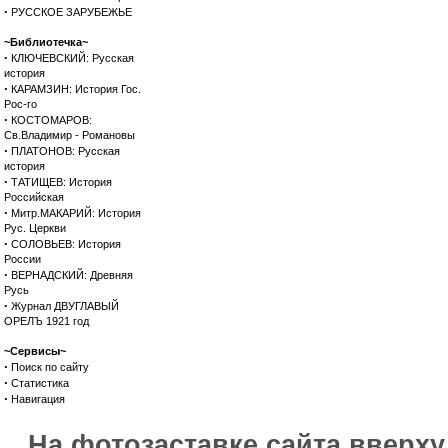
·
РУССКОЕ ЗАРУБЕЖЬЕ
~Библиотечка~
·
КЛЮЧЕВСКИЙ: Русская
история
·
КАРАМЗИН: История Гос.
Рос-го
·
КОСТОМАРОВ:
Св.Владимир - Романовы
·
ПЛАТОНОВ: Русская
история
·
ТАТИЩЕВ: История
Российская
·
Митр.МАКАРИЙ: История
Рус. Церкви
·
СОЛОВЬЕВ: История
России
·
ВЕРНАДСКИЙ: Древняя
Русь
·
Журнал ДВУГЛАВЫЙ
ОРЕЛЪ 1921 год
~Сервисы~
·
Поиск по сайту
·
Статистика
·
Навигация
На фотозаставке сайта вверх