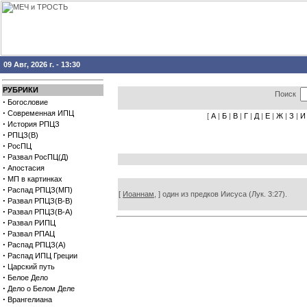
09 Авг, 2026 г. - 13:30
РУБРИКИ
Поиск
·
Богословие
·
Современная ИПЦ
[
А
|
Б
|
В
|
Г
|
Д
|
Е
|
Ж
|
З
|
И
·
История РПЦЗ
·
РПЦЗ(В)
·
РосПЦ
·
Развал РосПЦ(Д)
·
Апостасия
·
МП в картинках
·
Распад РПЦЗ(МП)
[
Иоаннам,
] один из предков Иисуса (Лук. 3:27).
·
Развал РПЦЗ(В-В)
·
Развал РПЦЗ(В-А)
·
Развал РИПЦ
·
Развал РПАЦ
·
Распад РПЦЗ(А)
·
Распад ИПЦ Греции
·
Царский путь
·
Белое Дело
·
Дело о Белом Деле
·
Врангелиана