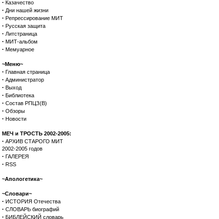
·
Казачество
·
Дни нашей жизни
·
Репрессирование МИТ
·
Русская защита
·
Литстраница
·
МИТ-альбом
·
Мемуарное
~Меню~
·
Главная страница
·
Администратор
·
Выход
·
Библиотека
·
Состав РПЦЗ(В)
·
Обзоры
·
Новости
МЕЧ и ТРОСТЬ 2002-2005:
·
АРХИВ СТАРОГО МИТ
2002-2005 годов
·
ГАЛЕРЕЯ
·
RSS
~Апологетика~
~Словари~
·
ИСТОРИЯ Отечества
·
СЛОВАРЬ биографий
·
БИБЛЕЙСКИЙ словарь