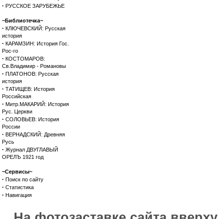
·
РУССКОЕ ЗАРУБЕЖЬЕ
~Библиотечка~
·
КЛЮЧЕВСКИЙ: Русская
история
·
КАРАМЗИН: История Гос.
Рос-го
·
КОСТОМАРОВ:
Св.Владимир - Романовы
·
ПЛАТОНОВ: Русская
история
·
ТАТИЩЕВ: История
Российская
·
Митр.МАКАРИЙ: История
Рус. Церкви
·
СОЛОВЬЕВ: История
России
·
ВЕРНАДСКИЙ: Древняя
Русь
·
Журнал ДВУГЛАВЫЙ
ОРЕЛЪ 1921 год
~Сервисы~
·
Поиск по сайту
·
Статистика
·
Навигация
На фотозаставке сайта вверх