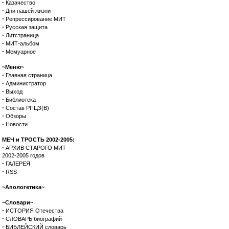
·
Казачество
·
Дни нашей жизни
·
Репрессирование МИТ
·
Русская защита
·
Литстраница
·
МИТ-альбом
·
Мемуарное
~Меню~
·
Главная страница
·
Администратор
·
Выход
·
Библиотека
·
Состав РПЦЗ(В)
·
Обзоры
·
Новости
МЕЧ и ТРОСТЬ 2002-2005:
·
АРХИВ СТАРОГО МИТ
2002-2005 годов
·
ГАЛЕРЕЯ
·
RSS
~Апологетика~
~Словари~
·
ИСТОРИЯ Отечества
·
СЛОВАРЬ биографий
·
БИБЛЕЙСКИЙ словарь