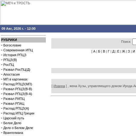
09 Авг, 2026 г. - 12:00
РУБРИКИ
Поиск
·
Богословие
·
Современная ИПЦ
[
А
|
Б
|
В
|
Г
|
Д
|
Е
|
Ж
|
З
|
И
·
История РПЦЗ
·
РПЦЗ(В)
·
РосПЦ
·
Развал РосПЦ(Д)
·
Апостасия
·
МП в картинках
·
Распад РПЦЗ(МП)
[
Иоанна
] , жена Хузы, управляющего домом Ирода Ан
·
Развал РПЦЗ(В-В)
·
Развал РПЦЗ(В-А)
·
Развал РИПЦ
·
Развал РПАЦ
·
Распад РПЦЗ(А)
·
Распад ИПЦ Греции
·
Царский путь
·
Белое Дело
·
Дело о Белом Деле
·
Врангелиана